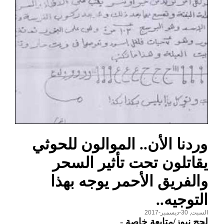
وردنا الأن.. الموالون للحوثي
يقاتلون تحت تأثير السحر
والفريق الأحمر يوجه بهذا
التوجيه..
السبت, 30-ديسمبر-2017
لحج نيوز/متابعة خاصة
-