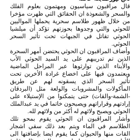
قال مراقبون سياسيون ومهتمون بعلوم الفلك
والسحر والشعوذة ان الحقائق التي ظهرت مؤخرا
من خلال ظهور طلاسم سحرية يحملها المواليين
للحوثي والتي وجدوها بحوزتهم تؤكد أن ميلشيا
الحوثي تقاتل في الجبهات تحت تأثير السحر
الحوثي.
وأضاف المراقبون ان الحوثي يحتضن أمهر السحرة
الذين تم تدريبهم على يد السيد الحوثي الأب
والأبناء الذين توارثوها عبر المراحل الماضية
ويعتمدون فيها على اخضاع غرادة الأخرين تحت
تأثير السحر الذي يسقونه لهم عن طريق
المأكولات والمشروبات والولعة مثل (البردقان
-الشمة-والقات) حتى يتمكنوا من الإستيلاء على
إرادتهم وقراراتهم ويصبحون خاتما في يد عبدالملك
الحوثي ويصبح ولائهم له أكثر من ولائهم لله.
وأشار المراقبون ان الحوثي يقوم بمحو تلك
الطلاسم في الماء ويتم بعد ذلك سقي اشجار
القات منها والحيوان كما يقوم ايضا بإضافتها الى