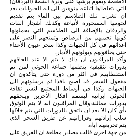
الأطعمة ويقوم برشها على ودرة الشمة (البردقان)
التي يتعاطاها اتباعه منوهين الى انه الحيوانات بعد
ان تشرب تلك الطلاسم بين الماء يتم تقديم
لحومها المسحورة لأتباعة وكذلك أشجار القات
والردقان بالإضافة الى الطلاسم التي يحملونها
كونها تحميهم من الرصاص وتمنحهم النصر على
اعدائهم في كل الجبهات وكذا سحر عيون الأعداء
حتى يخافونهم ويولونهم الأدبار.
وأكد المراقبون ان ذلك لا يتم الا عند الحاقهم
بدورات تثقيفية ينظمها جماعة الحوثي لمن تم
استقطابهم في اكثر من دورة حتى يتأكدون ان
مفعول السحر قد اصبح نافذا ثم يرسلونهم الى
الجبهات وكذا في أوساط المجتمع لنشر ثقافة
الحوثي ايرانية ليسمم افكار الأخرين ويلحقهم
بدورات مماثلة،وقال المراقبون انه لا يتم الوثوق
بأي كان الا بعد ان يلتحق بالدورات التي يتم خلالها
سلب إرادتهم وقراراتهم عن طريق السحر الذي
يتم تجريعهم اياه.
من جهة اخرى قالت مصادر مطلعة ان الفريق على