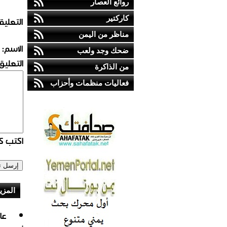
روائع العصار
كاركتير
التعليق
مناظر من اليمن
الاسم:
ضحك وجد ولعب
التعليق:
من الذاكرة
فعاليات منظمات وأحزاب
اكتب كو
المزي