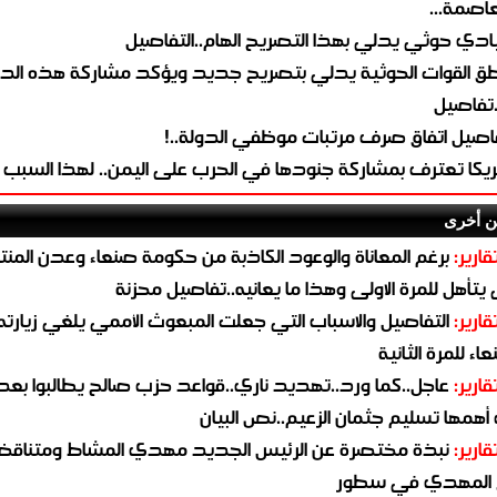
لعاصمة...
ادي حوثي يدلي بهذا التصريح الهام..التفاصيل
طق القوات الحوثية يدلي بتصريح جديد ويؤكد مشاركة هذه الد
.تفاصيل
اصيل اتفاق صرف مرتبات موظفي الدولة..!
ريكا تعترف بمشاركة جنودها في الحرب على اليمن.. لهذا السبب
ن أخرى
قارير:
برغم المعاناة والوعود الكاذبة من حكومة صنعاء وعدن المن
يتأهل للمرة الاولى وهذا ما يعانيه..تفاصيل محزنة
قارير:
التفاصيل والاسباب التي جعلت المبعوث الأممي يلغي زيارته 
اء للمرة الثانية
قارير:
عاجل..كما ورد..تهديد ناري..قواعد حزب صالح يطالبوا بعد
همها تسليم جثمان الزعيم..نص البيان
قارير:
نبذة مختصرة عن الرئيس الجديد مهدي المشاط ومتناق
 المهدي في سطور