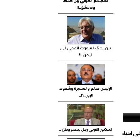
المجتمع الدولي بين صنعاء
ودمشق..!!
بين يدي المبعوث الأممي الى
اليمن..!!
الرئيس صالح والمسيرة وشهود
الزور..؟!..
الدكتور القربي رجل بحجم وطن ..
الغاز المباشر في احياء