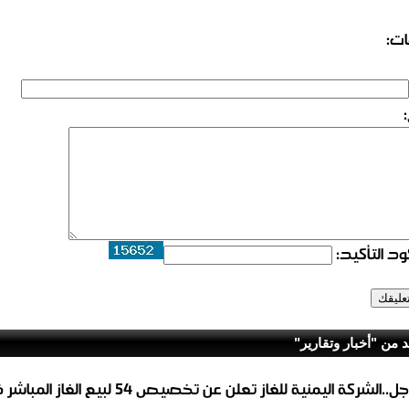
ات:
د التأكيد:
د من "أخبار وتقارير"
عاجل..الشركة اليمنية للغاز تعلن عن تخصيص 54 لبيع 