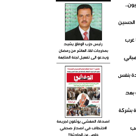
ون..
 الحسين
 غرب
رئيس حزب الوفاق يشيد
بمخرجات لقاء العاشر من رمضان
صباني
ويدعو الى تفعيل لجنة المتابعة
ة بنفس
 بعد
ة بشركة
اصدقاء المغشي يوثقون لجريمة
صب
الاختطاف في اصدار صحفي
خاص عن الحادثة!!