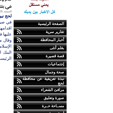
في بنك 
الجمعة, 29-ديسمبر-2017
لحج نيو
في صور
الصفحة الرئيسية
اقدامه
تقارير سرية
عليها ف
أخبار المحافظة
بقلم أنثى
البنك ا
قصة قصيرة
الرئيس
إجتماعيات
صحة وجمال
نبذة تعريفية عن محافظة
لحج
مرافئ الشعراء
صورة وتعليق
مســاحة حــرة