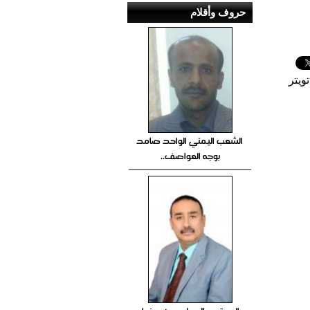
حروف وأقلام
ويتر
الشعب اليمني الواحد صامد
بوجه العواصف..