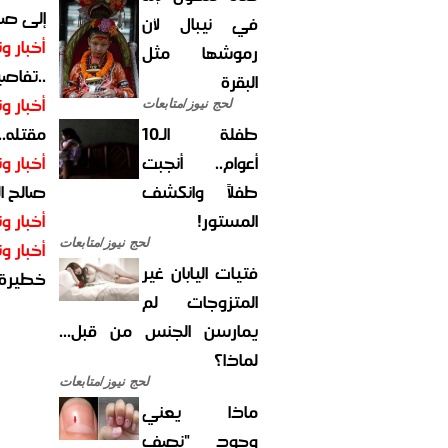
إلى صر
في نيبال لأن
أخبار وت
رموشها مثل
..تفاص
البقرة
أخبار وت
لحج نيوز/متابعات
طفلة الـ10
مقتله..
أعوام.. أنجبت
أخبار وت
طفلاً وانكشف
صالح ا
المستور!
أخبار وت
لحج نيوز/متابعات
أخبار وت
فتيات اليابان غير
خطيرة
المتزوجات لم
يمارسن الجنس من قبل...
لماذا؟
لحج نيوز/متابعات
ماذا يعني
وجود "نصف