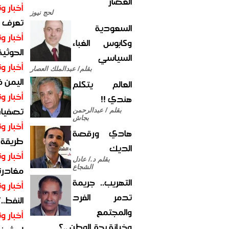
العصار
أخبار وت
لحج نيوز
تعرف عل
السعودية
أخبار وت
وكابوس الغباء
الحوثية 
السياسي
أخبار وت
بقلم/ عبدالملك العصار
اليمن 
العالم يتكلم
أخبار وت
هندي !!
تصفيات
بقلم / عبدالرحمن
بجاش
أخبار وت
هادي ورقصة
طريقة 
الديك
أخبار وت
بقلم د./ عادل
الشجاع
مغادرت
التهريب.. جريمة
أخبار وت
تدمر الفرد
النفط..
والمجتمع
أخبار وت
وخيانة بحق الوطن ..؟