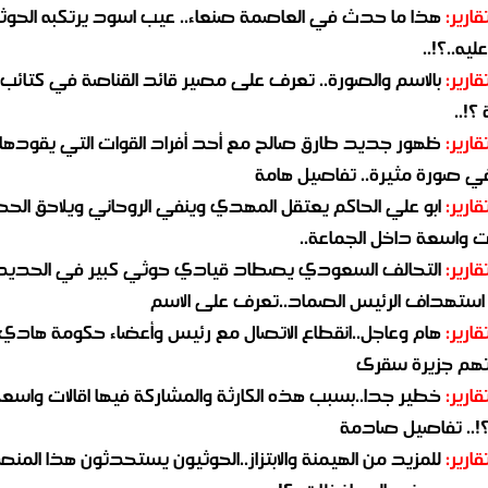
قارير:
هذا ما حدث في العاصمة صنعاء.. عيب اسود يرتكبه الحوثي
يه..؟!..
قارير:
بالاسم والصورة.. تعرف على مصير قائد القناصة في كتائب
؟!..
قارير:
ظهور جديد طارق صالح مع أحد أفراد القوات التي يقودها
في صورة مثيرة.. تفاصيل هامة
قارير:
ابو علي الحاكم يعتقل المهدي وينفي الروحاني ويلاحق الح
 واسعة داخل الجماعة..
قارير:
التحالف السعودي يصطاد قيادي حوثي كبير في الحديد
استهداف الرئيس الصماد..تعرف على الاسم
قارير:
هام وعاجل..انقطاع الاتصال مع رئيس وأعضاء حكومة هادي
هم جزيرة سقرى
قارير:
خطير جدا..بسبب هذه الكارثة والمشاركة فيها اقالات واسع
؟!.. تفاصيل صادمة
قارير:
للمزيد من الهيمنة والابتزاز..الحوثيون يستحدثون هذا المن