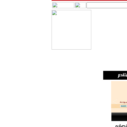
لمؤتمر وانصاره