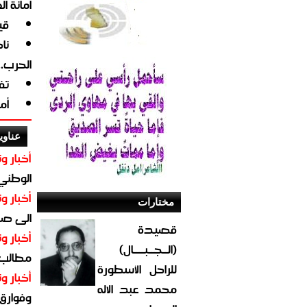
أمانة ا
قي
نا
الحرب.
تف
أم
عناوي
أخبار وت
الوطني 
أخبار وت
مختارات
الى صنع
قصيدة
أخبار وت
(الــجــبــــال)
مطالب أ
للراحل الأسطورة
أخبار وت
محمد عبد الاله
وفوارق