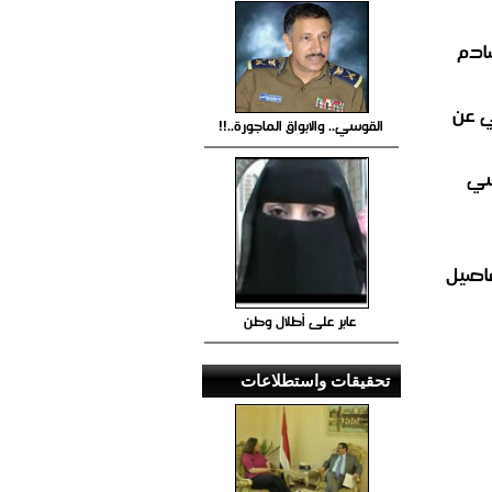
صادم
ي عن
القوسي.. والابواق الماجورة..!!
سي
فاصيل
عابر على أطلال وطن
تحقيقات واستطلاعات