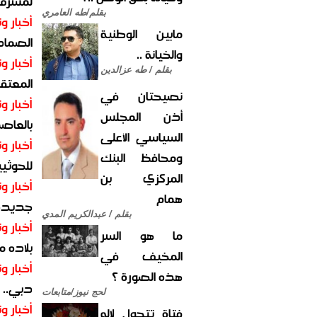
لمشرف 
بقلم/طه العامري
أخبار وت
مابين الوطنية
الصماد.
والخيانة ..
أخبار وت
بقلم / طه عزالدين
المعتقل
نصيحتان في
أخبار وت
أذن المجلس
بالعاص
السياسي الأعلى
أخبار وت
ومحافظ البنك
للحوثيي
المركزي بن
أخبار وت
همام
جديدة ل
بقلم / عبدالكريم المدي
أخبار وت
ما هو السر
بلاده م
المخيف في
أخبار وت
هذه الصورة ؟
دبي.. ا
لحج نيوز/متابعات
أخبار وت
فتاة تتحول لإله