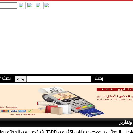
وتقارير
هام وعاجل ..الحوثي يجمد حسابات اكثر من 3300 شخص من ا