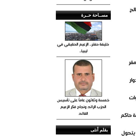
لح
مســاحة حــرة
خليفة حفتر.. الزعيم الحقيقي في
ليبيا..
مقر
ار
ات
خمسة وثلاثون عاماً على تأسيس
الحزب الرائد ونجاح فكر الزعيم
القائد
 حاكم
بقلم أنثى
 يتحول