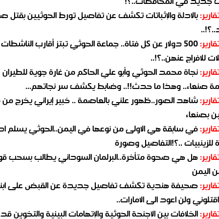
جديد في المحافظات..؟!
قارير:
بالادلة والإثباتات تكشف عن تفاصيل تورط الحوثيين بقتل صا
.؟!..
قارير:
500 دولار عن كل فتاة.. جماعة الحوثي تبتز أقارب الناشطات
ات للافراج عنهن..؟!..
قارير:
نجاة محمد الحوثي وأبو علي الحاكم من غارة جوية للطيران
مة صنعاء.. وهذا ما حدث!!.. وضابط يكشف سر نجاتهم...
قارير:
شاهد الصور..ظهور علني بالعاصمة .. خبير إيراني يخرج من 
ن بصنعاء
قارير:
في سابقة هي الاولى من نوعها في اليمن..الحوثي يسلم ادو
لزينبيات ..؟!التفاصيل وصورة
قارير:
هل هي صحوة متأخرة..البرلمان السوداني يطالب بسحب قو
ن اليمن
قارير:
صحيفة هندية تكشف تفاصيل جديدة عن القبض على ابنة
قتلوني ولن اعود الى الامارات..
قارير:
الخلافات بين الأجنحة الحوثية والإتهامات البينية والتخوين قد