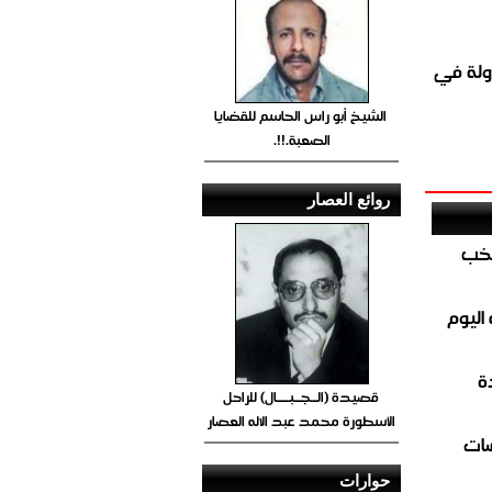
ولة في
الشيخ أبو راس الحاسم للقضايا
الصعبة.!!.
روائع العصار
تخب
اليوم
ة
قصيدة (الــجــبــــال) للراحل
الأسطورة محمد عبد الاله العصار
ضات
حوارات