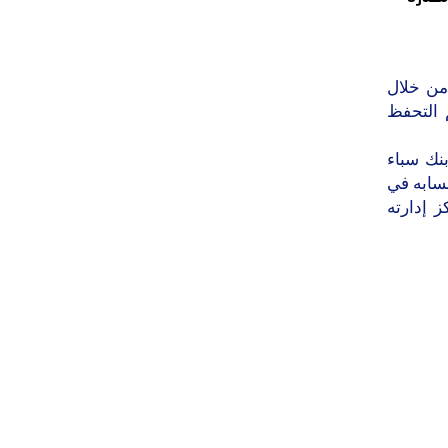
من خلال
 التحفظ
م في بنك سباء
ان حسابه في
ز إدارته