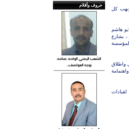
حروف وأقلام
ونهب كل
عو ابو هاشم
، بشارع
المؤسسة
الشعب اليمني الواحد صامد
رض ل3 محاولة اعتقال واطلاق
بوجه العواصف..
واهتمامة
لقيادات