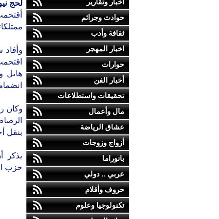
أخبار وتقارير
لحج نيو
أقتحمت
حوادث وجرائم
ممتلكات
ثقافة وأدب
اخبار المهجر
اقتحمت
حوارات
هايل و
أخبار الفن
انضمامة
تحقيقات واستطلاعات
مال وأعمال
الرصاص 
عشاق الرياضة
بنقل أح
أزواج وزوجات
يذكر أ
بانوراما
حزب ال
عربي .. دولي
حروف وأقلام
تكنولوجيا وعلوم