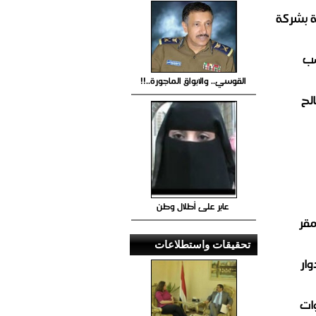
ة بشركة
صب
القوسي.. والابواق الماجورة..!!
لح
عابر على أطلال وطن
مقر
تحقيقات واستطلاعات
ار
ات