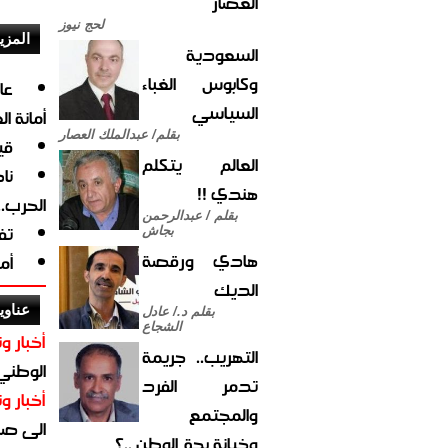
العصار
لحج نيوز
المزي
السعودية
وكابوس الغباء
السياسي
أمانة ا
بقلم/ عبدالملك العصار
قي
العالم يتكلم
نا
هندي !!
الحرب.
بقلم / عبدالرحمن
تف
بجاش
هادي ورقصة
أم
الديك
عناوي
بقلم د./ عادل
الشجاع
أخبار وت
التهريب.. جريمة
الوطني 
تدمر الفرد
أخبار وت
والمجتمع
الى صنع
وخيانة بحق الوطن ..؟