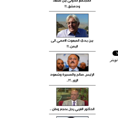
المجتمع الدولي بين صنعاء
ودمشق..!!
بين يدي المبعوث الأممي الى
اليمن..!!
ويتر
الرئيس صالح والمسيرة وشهود
الزور..؟!..
الدكتور القربي رجل بحجم وطن ..