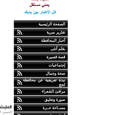
الصفحة الرئيسية
تقارير سرية
أخبار المحافظة
بقلم أنثى
قصة قصيرة
إجتماعيات
صحة وجمال
نبذة تعريفية عن محافظة
لحج
مرافئ الشعراء
صورة وتعليق
المليش
مســاحة حــرة
الخميس, 28-ديسمبر-2017