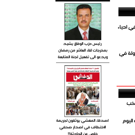
الغاز المباشر في احياء
رئيس حزب الوفاق يشيد
بمخرجات لقاء العاشر من رمضان
ولة في
ويدعو الى تفعيل لجنة المتابعة
تخب
اليوم
اصدقاء المغشي يوثقون لجريمة
الاختطاف في اصدار صحفي
خاص عن الحادثة!!