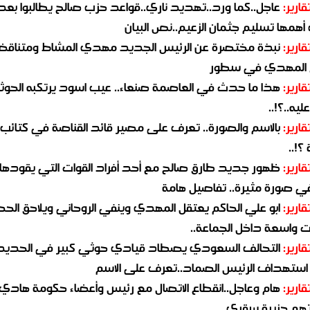
قارير:
عاجل..كما ورد..تهديد ناري..قواعد حزب صالح يطالبوا بعد
همها تسليم جثمان الزعيم..نص البيان
قارير:
نبذة مختصرة عن الرئيس الجديد مهدي المشاط ومتناق
 المهدي في سطور
قارير:
هذا ما حدث في العاصمة صنعاء.. عيب اسود يرتكبه الحوثي
يه..؟!..
قارير:
بالاسم والصورة.. تعرف على مصير قائد القناصة في كتائب
؟!..
قارير:
ظهور جديد طارق صالح مع أحد أفراد القوات التي يقودها
في صورة مثيرة.. تفاصيل هامة
قارير:
ابو علي الحاكم يعتقل المهدي وينفي الروحاني ويلاحق الح
 واسعة داخل الجماعة..
قارير:
التحالف السعودي يصطاد قيادي حوثي كبير في الحديد
استهداف الرئيس الصماد..تعرف على الاسم
قارير:
هام وعاجل..انقطاع الاتصال مع رئيس وأعضاء حكومة هادي
هم جزيرة سقرى