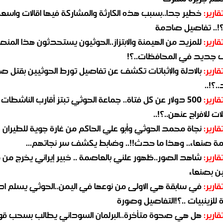
قارير:
خطير جدا..بسبب هذه الكارثة والمشاركة فيها اقالات واسع
؟!.. تفاصيل صادمة
قارير:
للمزيد من الهيمنة والابتزاز..الحوثيون يستحدثون هذا المن
جديد في المحافظات..؟!
قارير:
بالادلة والإثباتات تكشف عن تفاصيل تورط الحوثيين بقتل صا
.؟!..
قارير:
500 دولار عن كل فتاة.. جماعة الحوثي تبتز أقارب الناشطات
ات للافراج عنهن..؟!..
قارير:
نجاة محمد الحوثي وأبو علي الحاكم من غارة جوية للطيران
مة صنعاء.. وهذا ما حدث!!.. وضابط يكشف سر نجاتهم...
قارير:
شاهد الصور..ظهور علني بالعاصمة .. خبير إيراني يخرج من 
ن بصنعاء
قارير:
في سابقة هي الاولى من نوعها في اليمن..الحوثي يسلم ادو
لزينبيات ..؟!التفاصيل وصورة
قارير:
هل هي صحوة متأخرة..البرلمان السوداني يطالب بسحب قو