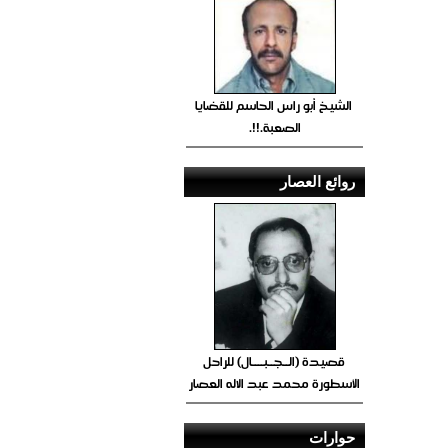
الشيخ أبو راس الحاسم للقضايا
الصعبة.!!.
روائع العصار
قصيدة (الــجــبــــال) للراحل
الأسطورة محمد عبد الاله العصار
حوارات