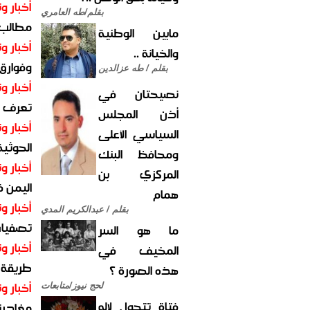
أخبار وت
بقلم/طه العامري
مطالب أ
مابين الوطنية
أخبار وت
والخيانة ..
وفوارق
بقلم / طه عزالدين
أخبار وت
نصيحتان في
تعرف عل
أذن المجلس
أخبار وت
السياسي الأعلى
الحوثية 
ومحافظ البنك
أخبار وت
المركزي بن
اليمن 
همام
أخبار وت
بقلم / عبدالكريم المدي
تصفيات
ما هو السر
أخبار وت
المخيف في
طريقة 
هذه الصورة ؟
أخبار وت
لحج نيوز/متابعات
فتاة تتحول لإله
مغادرت