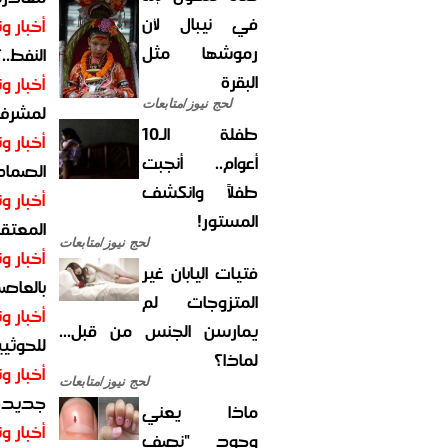
في نيبال لأن
أخبار وت
رموشها مثل
النفط..
البقرة
أخبار وت
لحج نيوز/متابعات
لمشرف 
طفلة الـ10
أخبار وت
أعوام.. أنجبت
الصماد.
طفلاً وانكشف
أخبار وت
المستور!
المعتقل
لحج نيوز/متابعات
أخبار وت
فتيات اليابان غير
بالعاص
المتزوجات لم
أخبار وت
يمارسن الجنس من قبل...
للحوثيي
لماذا؟
أخبار وت
لحج نيوز/متابعات
جديدة ل
ماذا يعني
أخبار وت
وجود "نصف