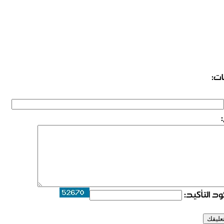
ات:
د التأكيد: