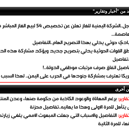
د من "أخبار وتقارير"
عاجل..الشركة اليمنية للغاز تعلن عن تخصيص 54 لبيع 
لعاصمة...
ادي حوثي يدلي بهذا التصريح الهام..التفاصيل
طق القوات الحوثية يدلي بتصريح جديد ويؤكد مشاركة هذه الد
.تفاصيل
اصيل اتفاق صرف مرتبات موظفي الدولة..!
ريكا تعترف بمشاركة جنودها في الحرب على اليمن.. لهذا السبب
ن أخرى
قارير:
برغم المعاناة والوعود الكاذبة من حكومة صنعاء وعدن المن
يتأهل للمرة الاولى وهذا ما يعانيه..تفاصيل محزنة
قارير:
التفاصيل والاسباب التي جعلت المبعوث الأممي يلغي زيارته 
اء للمرة الثانية