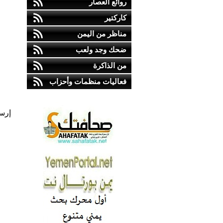
روائع العصار
كاركتير
مناظر من اليمن
ضحك وجد ولعب
من الذاكرة
فعاليات منظمات وأحزاب
إرس