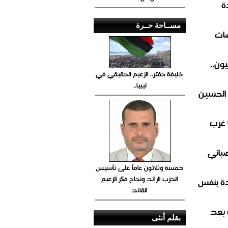
ة
مســاحة حــرة
ضات
ون..
خليفة حفتر.. الزعيم الحقيقي في
ليبيا..
 الحسين
 غرب
صباني
خمسة وثلاثون عاماً على تأسيس
الحزب الرائد ونجاح فكر الزعيم
ة بنفس
القائد
 بعد
بقلم أنثى