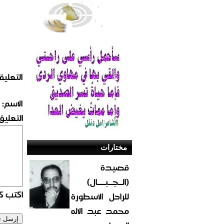
التعليق
الاسم:
التعليق:
مختارات
قصيدة
(الــجــبــــال)
اكتب كو
للراحل الأسطورة
محمد عبد الاله