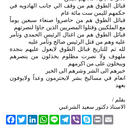
قبائل الطوق هم من وقف الي جانب الهادويه في
حكمهم لليمن ست مائة عام
قبائل الطوق هم من حاصروا صنعاء سبعين يوماً
مع الملكيين وقتلوا المصريين الذين جاؤا لنصرتهم
قبائل الطوق هم من اغتال الرئيس الحمدي وتآمر
عليه وهم من قتل الرئيس صالح وتآمر عليه
لله ثم للتاريخ قبائل الطوق لايعول عليهم بنجدة
ملهوف ولا نصرت مظلوم يخذلون من ينصرهم
ويبخلون على من اكرمهم
خيرهم الى الشر وشرهم الى الخير
انعام في مساليخ بشر لايحترمون وعداً ولايوفون
بعهد
بقلم /
الاستاذ دكتور سعيد الشرعبي
acebook
Twitter
LinkedIn
WhatsApp
Line
Telegram
Viber
Skype
Print
Email