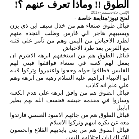
الطوق !! وماذا تعرف عنهم ؟!
الإثنين, 25-ديسمبر-2017
لحج نيوز/متابعة خاصة
-
قبائل طوق صنعاء هم من خذل سيف ابن ذي يزن
وبسببهم هاجر الي فارس وطلب النجده منهم
لطرد الاحباش من اليمن وهم من تآمر علي قتله
مع الفرس بعد طرد الاحباش
قبائل الطوق هم من استخفهم ابرهه الاشرم ان
يفعل لهم كعبه في صنعاء فوافقوا فبني لهم
القليس فطافوا حوله وحجوا واعتمروا وتركوا قبله
ابو الانبياء ابراهيم عليه السلام رهبه من ابرهه وهم
علي علم انه كاذب
قبائل الطوق هم من وافق ابرهه علي هدم الكعبه
وساروا في مقدمه جيشه فخسف الله بهم بطير
ابابيل
قبائل الطوق هم من جائهم الاسود العنسي فارتدوا
معه عن بكره ابيهم وتركوا الاسلام
قبائل الطوق هم من بنى بايديهم القلاع والحصون
للاتراك ابان احتلالهم لليمن