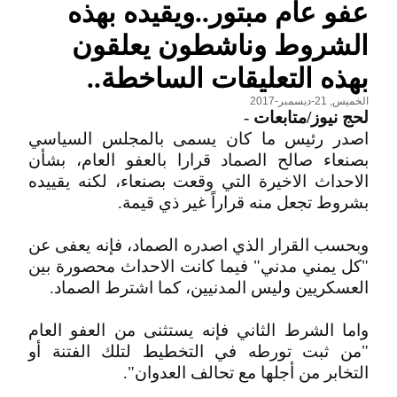
عفو عام مبتور..ويقيده بهذه
الشروط وناشطون يعلقون
بهذه التعليقات الساخطة..
الخميس, 21-ديسمبر-2017
لحج نيوز/متابعات
-
اصدر رئيس ما كان يسمى بالمجلس السياسي
بصنعاء صالح الصماد قرارا بالعفو العام، بشأن
الاحداث الاخيرة التي وقعت بصنعاء، لكنه يقييده
بشروط تجعل منه قراراً غير ذي قيمة.
وبحسب القرار الذي اصدره الصماد، فإنه يعفى عن
"كل يمني مدني" فيما كانت الاحداث محصورة بين
العسكريين وليس المدنيين، كما اشترط الصماد.
واما الشرط الثاني فإنه يستثنى من العفو العام
"من ثبت تورطه في التخطيط لتلك الفتنة أو
التخابر من أجلها مع تحالف العدوان".