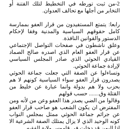
2-من ثبت تورطه في التخطيط لتلك الفتنة أو
التخابر من أجلها مع تحالف العدوان.
رابعا: يتمتع المستفيدون من قرار العفو بممارسة
كامل حقوقهم السياسية والمدنية وفقا لإحكام
الدستور والقوانين النافذة.
وعلق ناشطون في صفحات التواصل الإجتماعي
عن قرار العفو العام الذي اصدره صالح الصماد
القيادي الحوثي الذي صادر المجلس السياسي
لإرادة جماعة الحوثي.
وتساءلوا عن الصفة التي جعلت جماعة الحوثي
يصدرون قرار العفو سواء السياسية كونهم لا هم
بحزب ولا هم بدولة وانما عبارة عن خليط من
القتلة وق....... حسب قولهم
وقالوا من الضي يصدر هذا العفو وعن من لأنه ومن
المفترض ان يكون الشعب هو صاحب قرار العفو
عن جرائم جماعة الحوثي ممثل بمجلس النواب
كونه الوحيد الذي لا يزال يمتلك الصفة الشرعية الا
إذا اليمن قد دخلت في قاموس ولاية الفقيه.