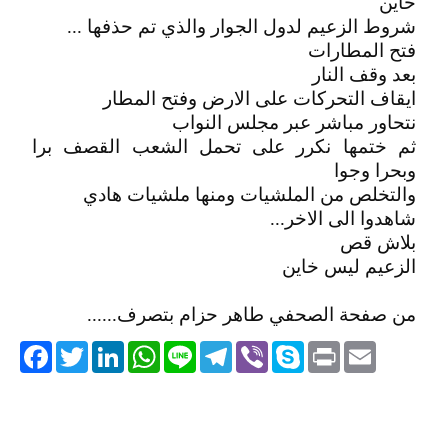
خاين
شروط الزعيم لدول الجوار والذي تم حذفها ...
فتح المطارات
بعد وقف النار
ايقاف التحركات على الارض وفتح المطار
نتحاور مباشر عبر مجلس النواب
ثم ختمها نكرر على تحمل الشعب القصف برا
وبحرا وجوا
والتخلص من الملشيات ومنها ملشيات هادي
شاهدوا الى الاخر...
بلاش قص
الزعيم ليس خاين
من صفحة الصحفي طاهر حزام بتصرف......
acebook
Twitter
LinkedIn
WhatsApp
Line
Telegram
Viber
Skype
Print
Email