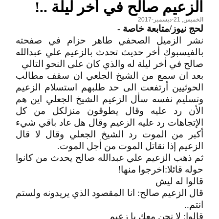
الزعيم صالح في أخر ليلة ..!
الخميس, 21-ديسمبر-2017
لحج نيوز/متابعة خاصة
-
نشر الزميل الصحفي طاهر حزام في صفحته
بالفيسبوك أخر حديث تحدث بالزعيم علي عبدالله
صالح في أخر ليلة له والذي كان على النحو التالي
بعد ان سمع من الشيخ الجلعي ان سقف مطالب
الحوثيين أرتفعت الى حد طلبهم استسلام الزعيم
وتسليم نفسه سأل الزعيم الشيخ الجعلي اين هم
الأن رد عليه وقال يطوقون منزلكل من كل
الإتجاهات رد عليه الزعيم وقال هل عاد باقي شيء
أكبر من الموت رد الشيخ الجعلي وقال لا قال
الزعيم إذا نقاتل الموت من أجل الموت.
ثم ذهب الزعيم علي عبدالله صالح يحدث من كانوا
حوله قائلا:اخرجوا منها!
قالوا له ليش
قال الزعيم صالح: انا المقصود الذي يريدونه ولستم
انتم..
قالوا: لا نحن معك يا زعيم