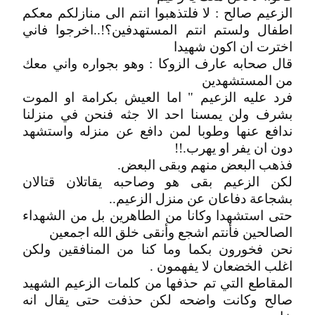
الزعيم صالح : لا فلتذهبوا انتم الى منازلكم معكم
اطفال ولستم انتم المستهدفين؟!..اخرجوا فاني
اخترت ان اكون شهيدا
قال صحابه عارف الزوكا : وهو بجواره واني معك
من المستشهدين
فرد عليه الزعيم " اما العيش بكرامة او الموت
بشرف ولن يمسنا احد الا جثه فنحن في منزلنا
ندافع عنها وطوبا لمن دافع عن منزله واستشهد
دون ان يفر او يهرب.!!
فذهب البعض منهم وبقى البعض.
لكن الزعيم بقى هو وصاحبه يقاتلان قتالان
بشجاعة دفاعان عن منزل الزعيم..
حتى استشهدا وكانا من الطاهرين بل من الشهداء
الصالحين فأنتم اشجع وأنقى خلق الله اجمعين
نحن فخورون بكما وما كنا من المنافقين ولكن
اغلب الخضعان لا يفهمون .
المقاطع التي تم حذفها من كلمات الزعيم الشهيد
صالح وكانت واضحه لكن حذفت حتى يقال انه