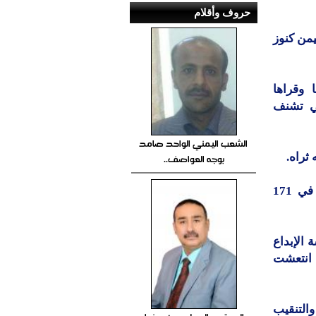
حروف وأقلام
يمن كنوز
 وقراها
لتي تشنف
الشعب اليمني الواحد صامد
ثراه.
بوجه العواصف..
الناشر: مؤسسة الإبداع للثقافة والأدب والفنون، صنعاء، ويقع الكتاب في 171
الإبداع
ا انتعشت
والتنقيب