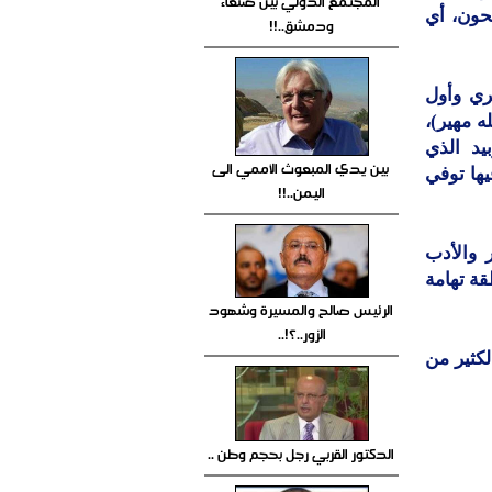
المجتمع الدولي بين صنعاء
حون، أي
ودمشق..!!
ري وأول
ه مهير)،
 وزبيد الذي
بين يدي المبعوث الأممي الى
يها توفي
اليمن..!!
 والأدب
قة تهامة
الرئيس صالح والمسيرة وشهود
الزور..؟!..
كثير من
الدكتور القربي رجل بحجم وطن ..