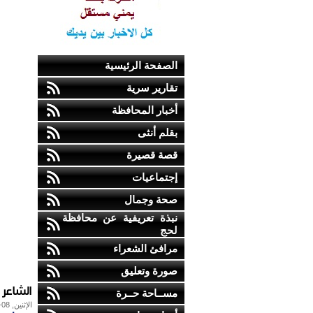
الصفحة الرئيسية
تقارير سرية
أخبار المحافظة
بقلم أنثى
قصة قصيرة
إجتماعيات
صحة وجمال
نبذة تعريفية عن محافظة
لحج
مرافئ الشعراء
صورة وتعليق
الشاعر 
مســاحة حــرة
الإثنين, 08-يونيو-2009