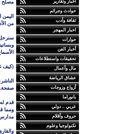
أخبار وتقارير
مصلح م
حوادث وجرائم
اليمن ا
ثقافة وأدب
من الأد
اخبار المهجر
سنرحل 
حوارات
وبساتين
أخبار الفن
الأسماع
تحقيقات واستطلاعات
(كيف غن
مال وأعمال
عشاق الرياضة
أزواج وزوجات
صفحة.
بانوراما
قدم له
عربي .. دولي
ومما قا
حروف وأقلام
مدارس 
تكنولوجيا وعلوم
والقارئ