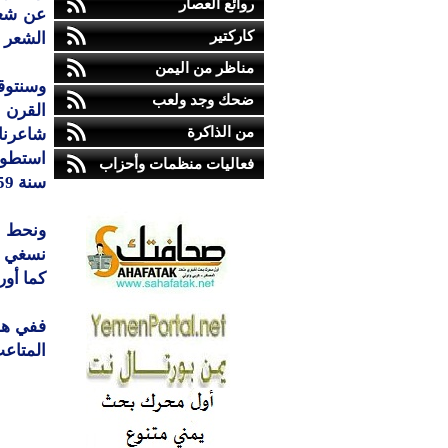
روائع العصار
عن شعر
كاركتير
الشعر 
مناظر من اليمن
وسنتوق
ضحك وجد ولعب
القرن ا
من الذاكرة
استطونه
فعاليات منظمات وأحزاب
سنة 1059هـ.
ونحط م
نسغي ال
كما أور
ففي هذ
المتاع