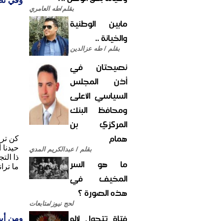
وفي نص 
بقلم/طه العامري
مابين الوطنية
والخيانة ..
بقلم / طه عزالدين
نصيحتان في
أذن المجلس
السياسي الأعلى
ومحافظ البنك
المركزي بن
همام
كن ترف
حيدنا 
بقلم / عبدالكريم المدي
ذا الت
ما هو السر
ما ترا
المخيف في
هذه الصورة ؟
لحج نيوز/متابعات
فتاة تتحول لإله
ومن أبي