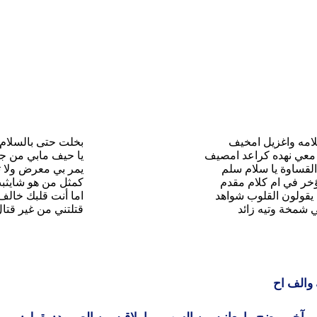
امه واغزيل امخيف
بخلت حتى بالسلام
معي نهده كراعد امصيف
يا حيف مابي من ج
لقساوة يا سلام سلم
يمر بي معرض ولا ت
ؤخر في ام كلام مقدم
كمثل من هو شايثب
يقولون القلوب شواهد
اما أنت قلبك خالف 
 شمخة وتيه زائد
قتلتني من غير قتا
 والف اح