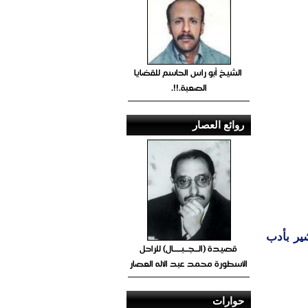
الشيخ أبو راس الحاسم للقضايا
الصعبة.!!.
روائع العصار
ير بأدب
قصيدة (الــجــبــــال) للراحل
الأسطورة محمد عبد الاله العصار
حوارات