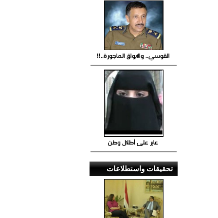
القوسي.. والابواق الماجورة..!!
عابر على أطلال وطن
تحقيقات واستطلاعات