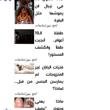
في نيبال لأن
رموشها مثل
البقرة
لحج نيوز/متابعات
طفلة الـ10
أعوام.. أنجبت
طفلاً وانكشف
المستور!
لحج نيوز/متابعات
فتيات اليابان غير
المتزوجات لم
يمارسن الجنس من قبل...
لماذا؟
لحج نيوز/متابعات
ماذا يعني
وجود "نصف
ويشير 