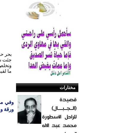
بحر ح
جئت شا
ونخلص 
ما لقي
مختارات
قصيدة
وفي مق
(الــجــبــــال)
ورقة وا
للراحل الأسطورة
محمد عبد الاله