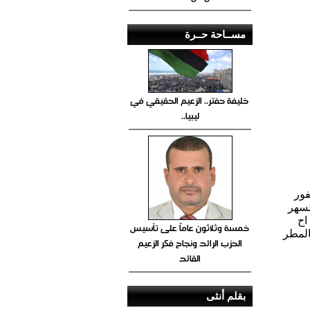
مســاحة حــرة
خليفة حفتر.. الزعيم الحقيقي في
ليبيا..
فور
لسهر
اح
خمسة وثلاثون عاماً على تأسيس
المطر
الحزب الرائد ونجاح فكر الزعيم
القائد
بقلم أنثى