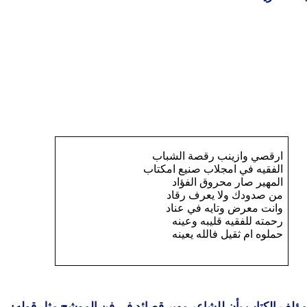
ارقصي وازينب رقصة الشباب
الفقيه في امجلاب صنيع امكتاب
المهير صار محروق الفؤاد
من صدودك ولا يعرف رقاد
وانت معرض وتايه في عناد
رحمته للفقيه قليبه وعينه
حملوه ام ثقيل فالله يعينه
مؤلف الكتاب بأن للشاعر مهير قصائد في فن الموشح مثل قوله:ـ