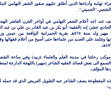
اء تهامة وأدباءها الذين أطلق عليهم صقور الشعر التهامي المل
الشعبي "الحميني".
ف عند احد أعلام الشعر التهامي في أواخر القرن العاشر الهج
لحادي عشر، إنه (الفقيه/ أبو بكر بن عبد القادر بن علي بن عبد الل
شاعرنا مهير ولد سنة 978هـ بقرية الحمرانية الواقعة بين حيس
ا وتتلمذ على العديد من علماءها حتى أصبح من أعلام فقهائها وف
وكب رحلتنا في مدينة العلم والعلماء (زبيد) وفي ساحة الشعر
سمع الى بعض قصائد الفقيه الشاعر (مهير) باللهجة الدارجة لمنط
دها المؤلف.
ه المقطوعة يصف الشاعر حبه الطويل العريض الذي قد حمله ال
ب: