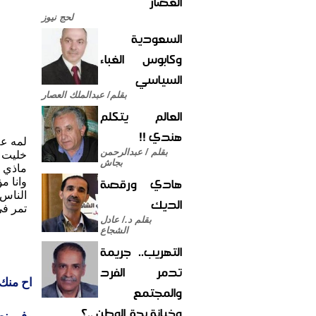
العصار
لحج نيوز
السعودية
وكابوس الغباء
السياسي
بقلم/ عبدالملك العصار
العالم يتكلم
هندي !!
لمه عل
بقلم / عبدالرحمن
خليت 
بجاش
ماذي ا
هادي ورقصة
وانا م
الناس 
الديك
تمر في
بقلم د./ عادل
الشجاع
التهريب.. جريمة
تدمر الفرد
اح منك
والمجتمع
وخيانة بحق الوطن ..؟