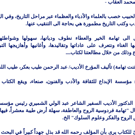
حمد العقاب
-
لحبيب خصب بالعلماء والأدباء والعظماء عبر مراحل التاريخ، وفي ال
ب وكتب التاريخ مطمورة هي بحاجة الى التنقيب عنها.
الى تهامة الخير والعطاء نطوف وديانها، سهولها وشواطئها
ها الغناء ونتعرف على عاداتها وتقاليدها، وأغانيها وأهازيجها ا
 وذلك من خلال مطالعتنا لكتاب....
ت تهامة) تأليف المؤرخ الأديب/ عبد الرحمن طيب بعكر، طيب الله 
 الدكتور الأديب السفير الشاعر عبد الولي الشميري رئيس مؤسسة 
ل "تهامة فردوسية الروح والعاطفة، سهلة أرض طيبة معشراً، فيه
الروح والفكر وعلوم السلوك" الخ.
 للكتاب يرى بأن المؤلف رحمه الله قد بذل جهداً كبيراً في البحث 