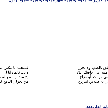
آخر يوضح ما يعانيه من السهر مما يلاقيه من الصمود: يقول:ـ
ق بالصب ولا تجور
فيمحبك يا مكثر الن
أمس في حافتك ادوّر
وانت نائم وانا لي ا
جني من جد أو مزاح
اح منك والله والف 
ني تلاعب بي امرياح
من نحولي الدمع ك
اته الظريفة:ـ