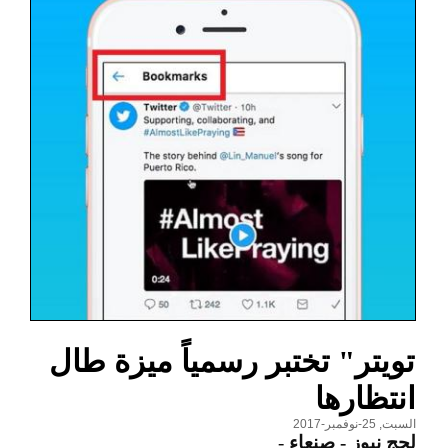
تويتر" تختبر رسمياً ميزة طال
انتظارها
السبت, 25-نوفمبر-2017
لحج نيوز - صنعاء
-