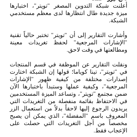
أعلنت شبكة التدوين المصغر "تويتر"، اختبارها
ميزة جديدة طال انتظارها لدى معظم مستخدمي
الشبكة.
وأشارت التقارير إلى أن "تويتر" تختبر حالياً تقنية
"الإشارات المرجعية" لحفظ تغريدات معينة
ومطالعتها في وقت لاحق.
ونقلت التقارير عن الموظفة في قسم المنتجات
في "تويتر"، تينا كوياما؛ قولها إن الشبكة اختارت
إصدارات مختلفة من كيفية ظهور "الإشارات
المرجعية"، وكيفية عملها وستبدأ باختبارها الآن
ضمن مجتمع "تويتر"، وتساعد الميزة المستخدمين
في الاحتفاظ بقائمة منفصلة من التغريدات التي
يريدون الرجوع إليها لاحقاً بدلاً من استعمال الزر
المعروف باسم "المفضلة"، الذي يمكن أن يصبح
مخصصاً من أجل التغريدات التي حصلت على
الإعجاب فقط.