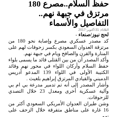
حفظ السلام..مصرع 180
مرتزق في جبهة نهم..
التفاصيل والأسماء
الثلاثاء, 31-أكتوبر-2017
لحج نيوز/صنعاء
-
كد مصدر عسكري مصرع وإصابة نحو 180 من
مرتزقة العدوان السعودي بكسر زحوفات لهم على
المنارة والقرن والصافح ويام في جبهة نهم.
وأكد المصدر أن من بين القتلى قائد ما يسمى بلواء
حفظ السلام وأركان اللواء في محور نهم وقائد
الكتيبة الأولى في اللواء 139 المدعو أدريس
الدميني والقيادي المرتزق إبراهيم بلغيث .
وأشار المصدر إلى أنه تم تدمير مدرعة بي ام بي
وآلية عسكرية أخرى ومعدل 23 خلال التصدي
للزحوفات.
وشن طيران العدوان الأمريكي السعودي أكثر من
16 غارة على مناطق متفرقة خلال الزحف على
نهم.