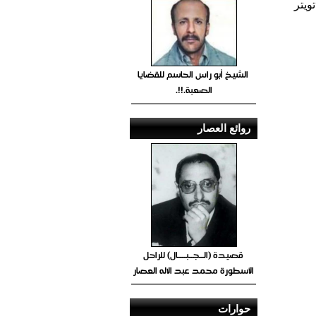
ويتر
الشيخ أبو راس الحاسم للقضايا
الصعبة.!!.
روائع العصار
قصيدة (الــجــبــــال) للراحل
الأسطورة محمد عبد الاله العصار
حوارات