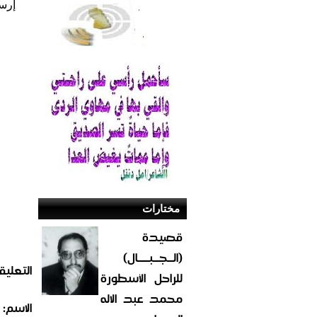
إرس
مختارات
قصيدة
(الــجــبــــال)
التعليق
للراحل الأسطورة
محمد عبد الاله
الاسم: