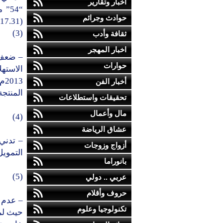
أخبار وتقارير
حوادث وجرائم
(17.31) ريال فقط.
(3)
ثقافة وأدب
اخبار المهجر
– ضعف 
حوارات
الاستهل
أخبار الفن
المنتجة
تحقيقات واستطلاعات
مال وأعمال
(4)
عشاق الرياضة
– تدني
أزواج وزوجات
التمويل 
بانوراما
(5)
عربي .. دولي
حروف وأقلام
– عدم 
تكنولوجيا وعلوم
حيث لم