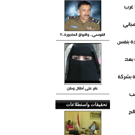
 غرب
صباني
القوسي.. والابواق الماجورة..!!
ة بنفس
 بعد
ة بشركة
عابر على أطلال وطن
صب
تحقيقات واستطلاعات
لح