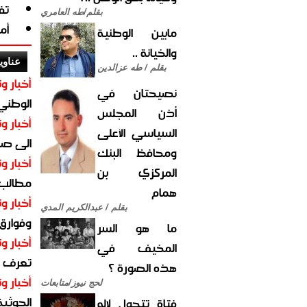
تف
بقلم/طه العامري
أم
مابين الوطنية
والخيانة ..
عناوي
بقلم / طه عزالدين
أخبار وت
نصيحتان في
الوطني 
أذن المجلس
أخبار وت
السياسي الأعلى
الى صنع
ومحافظ البنك
أخبار وت
المركزي بن
مطالب أ
همام
أخبار وت
بقلم / عبدالكريم المدي
وفوارق
ما هو السر
أخبار وت
المخيف في
تعرف عل
هذه الصورة ؟
أخبار وت
لحج نيوز/متابعات
الحوثية 
فتاة تتحول لإله