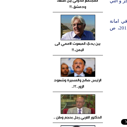
المجتمع الدولي بين صنعاء
ز و التي
ودمشق..!!
ي امانة
العاصمة ومحافظات الجمهورية للفترة من يناير 2016 وحتى 31 يوليو 2017، ص
بين يدي المبعوث الأممي الى
اليمن..!!
الرئيس صالح والمسيرة وشهود
الزور..؟!..
الدكتور القربي رجل بحجم وطن ..