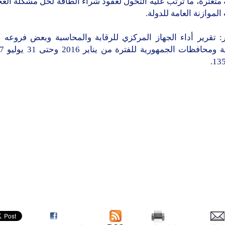
متعثرة، ما ترتب عليه التحول لعقود شراء الطاقة لحل مشكلة العج
لموازنة العامة للدولة.
: تقرير أداء الجهاز المركزي للرقابة والمحاسبة وبعض فروعه ف