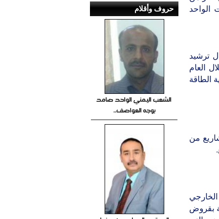
حروف وأقلام
لو وات الواحد
ل ترشيد
ال العام
) من اجمالي كمية الطاقة
الشعب اليمني الواحد صامد
بوجه العواصف..
اريع من
الخارجي
ة بقروض