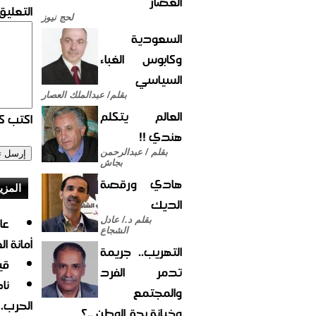
العصار
التعليق:
لحج نيوز
السعودية
وكابوس الغباء
السياسي
بقلم/ عبدالملك العصار
العالم يتكلم
اكتب كو
هندي !!
بقلم / عبدالرحمن
بجاش
هادي ورقصة
المزي
الديك
بقلم د./ عادل
الشجاع
أمانة ا
التهريب.. جريمة
قي
تدمر الفرد
نا
والمجتمع
الحرب.
وخيانة بحق الوطن ..؟