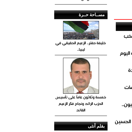
مســاحة حــرة
تخب
خليفة حفتر.. الزعيم الحقيقي في
ليبيا..
اليوم
ة
ضات
خمسة وثلاثون عاماً على تأسيس
ون..
الحزب الرائد ونجاح فكر الزعيم
القائد
 الحسين
بقلم أنثى