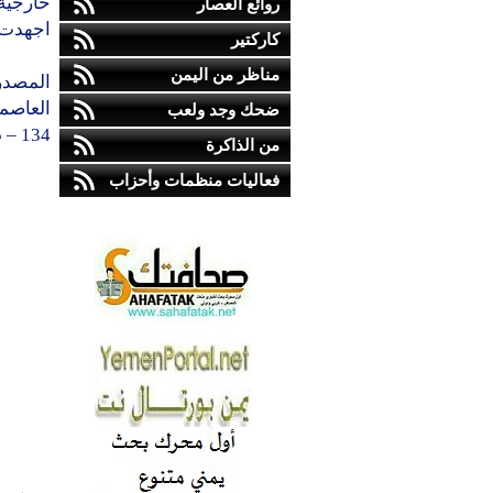
خارجية 
روائع العصار
اجهدت ا
كاركتير
مناظر من اليمن
المصدر
ضحك وجد ولعب
134 – 135.
من الذاكرة
فعاليات منظمات وأحزاب