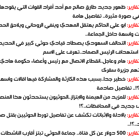
قارير:
ظهور جديد طارق صالح مع أحد أفراد القوات التي يقودها
في صورة مثيرة.. تفاصيل هامة
قارير:
ابو علي الحاكم يعتقل المهدي وينفي الروحاني ويلاحق الح
 واسعة داخل الجماعة..
قارير:
التحالف السعودي يصطاد قيادي حوثي كبير في الحديد
استهداف الرئيس الصماد..تعرف على الاسم
قارير:
هام وعاجل..انقطاع الاتصال مع رئيس وأعضاء حكومة هادي
هم جزيرة سقرى
قارير:
خطير جدا..بسبب هذه الكارثة والمشاركة فيها اقالات واسع
؟!.. تفاصيل صادمة
قارير:
للمزيد من الهيمنة والابتزاز..الحوثيون يستحدثون هذا المن
جديد في المحافظات..؟!
قارير:
بالادلة والإثباتات تكشف عن تفاصيل تورط الحوثيين بقتل صا
.؟!..
قارير:
500 دولار عن كل فتاة.. جماعة الحوثي تبتز أقارب الناشطات