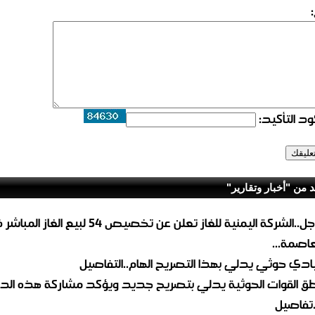
د التأكيد:
د من "أخبار وتقارير"
عاجل..الشركة اليمنية للغاز تعلن عن تخصيص 54 لبيع 
لعاصمة...
ادي حوثي يدلي بهذا التصريح الهام..التفاصيل
طق القوات الحوثية يدلي بتصريح جديد ويؤكد مشاركة هذه الد
.تفاصيل