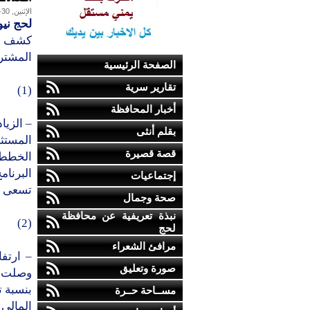
الإثنين, 30-أكتوبر-2017
لحج نيو
كشف تق
المشترا
الصفحة الرئيسية
تقارير سرية
(1)
أخبار المحافظة
– الزيا
بقلم أنثى
المستثم
قصة قصيرة
الخطط 
إجتماعيات
تسعى في
صحة وجمال
نبذة تعريفية عن محافظة
(2)
لحج
مرافئ الشعراء
– ارتف
صورة وتعليق
مســاحة حــرة