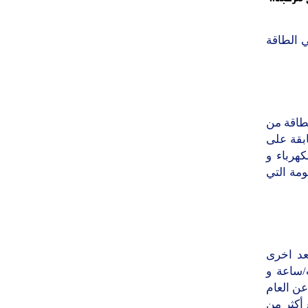
 الطاقة
لطاقة من
ابقة على
هرباء و
مج العام للحكومة التي
عد اخرى
) مليون كيلو وات/ساعة و
ة عن العام
و بنسبة زيادة (3%) و بمبلغ أكثر من