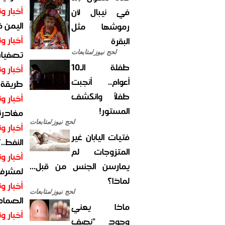
أخبار وت
في نيبال لأن
اليمن 
رموشها مثل
أخبار وت
البقرة
تصفيات
لحج نيوز/متابعات
طفلة الـ10
أخبار وت
أعوام.. أنجبت
طريقة 
طفلاً وانكشف
أخبار وت
المستور!
مغادرت
لحج نيوز/متابعات
أخبار وت
فتيات اليابان غير
النفط..
المتزوجات لم
أخبار وت
يمارسن الجنس من قبل...
لمشرف 
لماذا؟
أخبار وت
لحج نيوز/متابعات
الصماد.
ماذا يعني
أخبار وت
وجود "نصف