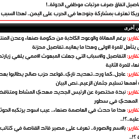
اصيل اتفاق صرف مرتبات موظفي الدولة..!
ريكا تعترف بمشاركة جنودها في الحرب على اليمن.. لهذا السبب
ن أخرى
قارير:
برغم المعاناة والوعود الكاذبة من حكومة صنعاء وعدن المن
يتأهل للمرة الاولى وهذا ما يعانيه..تفاصيل محزنة
قارير:
التفاصيل والاسباب التي جعلت المبعوث الأممي يلغي زيارته 
اء للمرة الثانية
قارير:
عاجل..كما ورد..تهديد ناري..قواعد حزب صالح يطالبوا بعد
همها تسليم جثمان الزعيم..نص البيان
قارير:
نبذة مختصرة عن الرئيس الجديد مهدي المشاط ومتناق
 المهدي في سطور
قارير:
هذا ما حدث في العاصمة صنعاء.. عيب اسود يرتكبه الحوثي
يه..؟!..
قارير:
بالاسم والصورة.. تعرف على مصير قائد القناصة في كتائب
؟!..