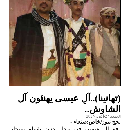
(تهانينا)..آلِ عيسى يهنئون آل
الشاوش..
الجمعة, 27-أكتوبر-2017
لحج نيوز/خاص:صنعاء
-
رفع ال عيسى في محل حزيز بقبيلة سنحان