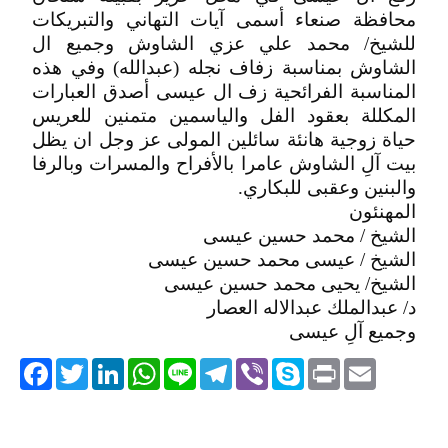
محافظة صنعاء أسمى آيات التهاني والتبريكات
للشيخ/ محمد علي عزي الشاوش وجميع ال
الشاوش بمناسبة زفاف نجله (عبدالله) وفي هذه
المناسبة الفرائحية زف ال عيسى أصدق العبارات
المكللة بعقود الفل والياسمين متمنين للعريس
حياة زوجية هانئة سائلين المولى عز وجل ان يظل
بيت آلِ الشاوش عامرا بالأفراح والمسرات وبالرفا
والبنين وعقبى للبكاري.
المهنئون
الشيخ / محمد حسين عيسى
الشيخ / عيسى محمد حسين عيسى
الشيخ/ يحيى محمد حسين عيسى
د/ عبدالملك عبدالاله العصار
وجميع آلِ عيسى
acebook
Twitter
LinkedIn
WhatsApp
Line
Telegram
Viber
Skype
Print
Email