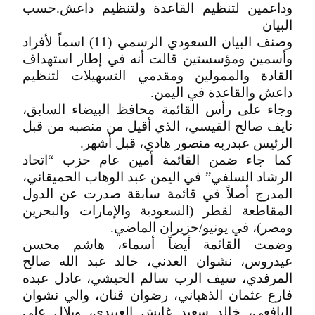
وداعمين لتنظيم القاعدة ولتنظيم داعش.حسب
البيان
وصنف البيان السعودي الرسمي (11) اسماً لأفراد
وأسمين ومؤسستين قالت أنه في إطار استهداف
القادة والممولين ومقدمي التسهيلات لتنظيم
داعش والقاعدة في اليمن.
وجاء على رأس القائمة محافظ البيضاء السابق،
نايف صالح القيسي، الذي أقيل من منصبه من قبل
الرئيس عبدربه منصور هادي، قبل أشهر.
كما جاء ضمن القائمة أمين عام حزب “اتحاد
الرشاد السلفي” في اليمن عبد الوهاب الحميقاني،
المدرج أصلاً في قائمة سابقة صدرت عن الدول
المقاطعة لقطر (السعودية والإمارات والبحرين
ومصر)، في يونيو/حزيران الماضي.
وضمت القائمة أيضاً أسماء، هاشم محسن
عيدروس، نشوان العدني، خالد عبد الله صالح
المرفدي، سيف الرب سالم الحيشي، عادل عبده
فارع عثمان الذهباني، رضوان قنان، والي نشوان
اليافعي، خالد سعيد غابش العبيدي، وبلال علي