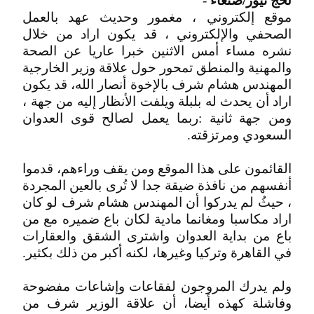
لحج نيوز/صنعاء
-
موقع إلكتروني ، مغمور وحديث عهد بالعمل
الصحفي والإلكتروني ، قد يكون اراد من خلال
نشره مساء أمس الاثنين خبرا عاريا عن الصحة
والمهنية والمنطق تمحور حول علاقة وزير الخارجية
المهندس هشام شرف بالإخوة أنصار الله، قد يكون
اراد أن يحدث له بلبلة ويلفت الأنظار إليه من جهة ،
ومن جهة ثانية :ربما يعمل لصالح قوى العدوان
السعودي ومرتزقته.
القائمون على هذا الموقع ومن يقف وراءهم، قدموا
أنفسهم من نافذة ضيقة جدا لا تُرى بالعين المجردة
، حيثُ لم يدركوا أن المهندس هشام شرف لو كان
اراد مكاسبا ومغانما مادية لكان باع ضميره مع من
باع من بداية العدوان واشترى الشقق والعقارات
في القاهرة وتركيا وغيرها، لكنه أكبر من ذلك بكثير.
ولم يدرك المروجون لفقاعات وإشاعات مفضوحة
وفاشلة كهذه أيضا، أن علاقة الوزير شرف من