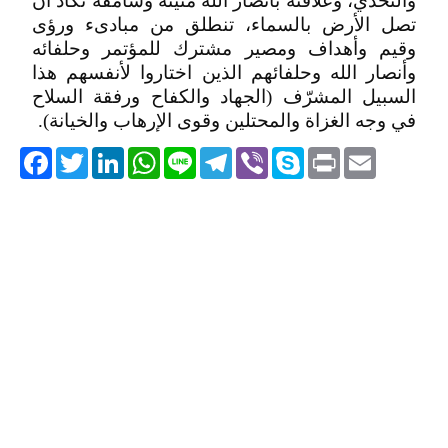
والتحدي، وعلاقته بأنصار الله متينة وسامقة تكاد أن
تصل الأرض بالسماء، تنطلق من مبادىء ورؤى
وقيم وأهداف ومصير مشترك للمؤتمر وحلفائه
وأنصار الله وحلفائهم الذين اختاروا لأنفسهم هذا
السبيل المشرّف (الجهاد والكفاح ورفقة السلاح
في وجه الغزاة والمحتلين وقوى الإرهاب والخيانة).
acebook
Twitter
LinkedIn
WhatsApp
Line
Telegram
Viber
Skype
Print
Email