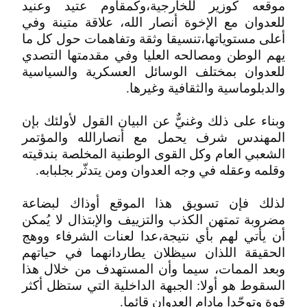
موقعه كوزير للخارجية،وكمقاوم عتيد وعنيد
للعدوان مع الإخوة أنصار الله، علاقة متينة وفي
أعلى مستوياتها،تنسيقا وثقة وتفاهمات حول كل ما
يهم الوطن ومصالحه العليا وفي مقدمتها التصدي
للعدوان بمختلف الوسائل العسكرية والسياسية
والدبلوماسية والثقافية وغيرها.
وبناء على ذلك وغنيٌّ عن البيان القول لأولئك بإن
المهندس شرف يحمل مع أنصارالله والمؤتمر
الشعبي العام وكل القوى الوطنية المخلصة بندقيته
وقلمه وعقله في وجه العدوان ومن يتدثّر بجلبابه.
لذلك فإن تسويق هذا الموقع أوذاك لبضاعة
مضروبة تمتهن الكذب والتزييف والإبتذال لا يُمكن
أن يأتي لهم بأي نتيجة،عدا لعنات الشرفاء ووهج
الحقيقة اللذان سيظلان يطاردانهما في حياتهم
وبعد الممات، سيما وأن المستهدف من خلال هذا
السقوط هو أولا: الجبهة الداخلية التي ستظل أكثر
قوة وتوحّدا مادام العدوان قائما.