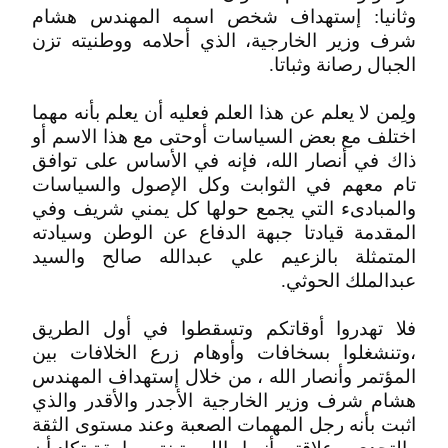
وثانيا: إستهداف شخص اسمه المهندس هشام
شرف وزير الخارجية، الذي أحلامه ووطنيته تزن
الجبال رصانة وثباتا.
ولِمن لا يعلم عن هذا العلم فعليه أن يعلم بأنه مهما
اختلف مع بعض السياسات أوحتى مع هذا الاسم أو
ذاك في أنصار الله، فإنه في الأساس على توافق
تام معهم في الثوابت وكل الإصول والسياسات
والمبادىء التي يجمع حولها كل يمني شريف وفي
المقدمة قيادتا جبهة الدفاع عن الوطن وسيادته
المتمثلة بالزعيم علي عبدالله صالح والسيد
عبدالملك الحوثي.
فلا تهدروا أوقاتكم وتسقطوا في أول الطريق
،وتنشغلوا بسخافات وأوهام زرع الخلافات بين
المؤتمر وأنصار الله ، من خلال إستهداف المهندس
هشام شرف وزير الخارجية الأجدر والأقدر والذي
اثبت بأنه رجل المهمات الصعبة وعند مستوى الثقة