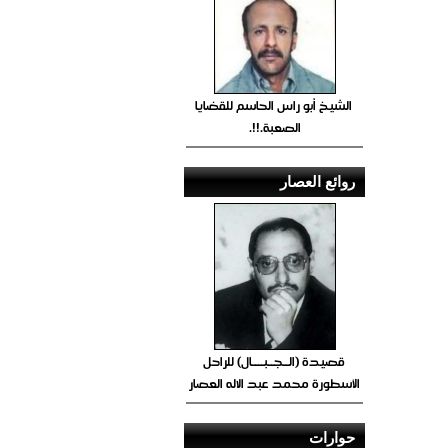
الشيخ أبو راس الحاسم للقضايا
الصعبة.!!.
روائع العصار
قصيدة (الــجــبــــال) للراحل
الأسطورة محمد عبد الاله العصار
حوارات