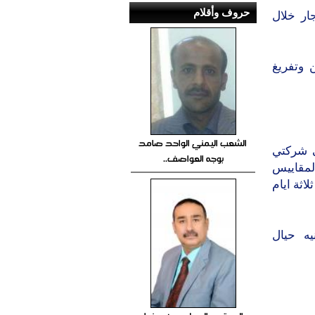
حروف وأقلام
لتجار خلال
 وتفريغ
الشعب اليمني الواحد صامد
ي شركتي
بوجه العواصف..
المقاييس
اثة ايام
يه حيال