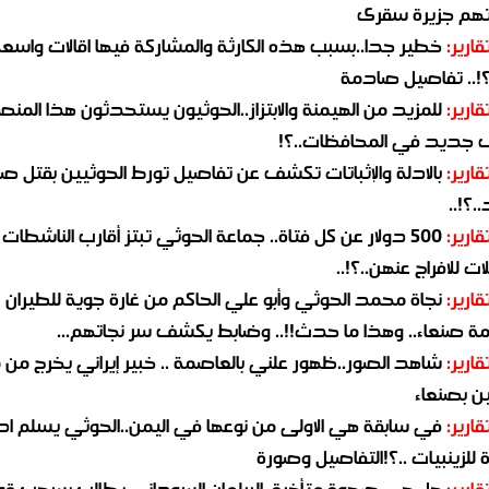
هم جزيرة سقرى
قارير:
خطير جدا..بسبب هذه الكارثة والمشاركة فيها اقالات واسع
؟!.. تفاصيل صادمة
قارير:
للمزيد من الهيمنة والابتزاز..الحوثيون يستحدثون هذا المن
جديد في المحافظات..؟!
قارير:
بالادلة والإثباتات تكشف عن تفاصيل تورط الحوثيين بقتل صا
.؟!..
قارير:
500 دولار عن كل فتاة.. جماعة الحوثي تبتز أقارب الناشطات
ات للافراج عنهن..؟!..
قارير:
نجاة محمد الحوثي وأبو علي الحاكم من غارة جوية للطيران
مة صنعاء.. وهذا ما حدث!!.. وضابط يكشف سر نجاتهم...
قارير:
شاهد الصور..ظهور علني بالعاصمة .. خبير إيراني يخرج من 
ن بصنعاء
قارير:
في سابقة هي الاولى من نوعها في اليمن..الحوثي يسلم ادو
لزينبيات ..؟!التفاصيل وصورة
قارير:
هل هي صحوة متأخرة..البرلمان السوداني يطالب بسحب قو