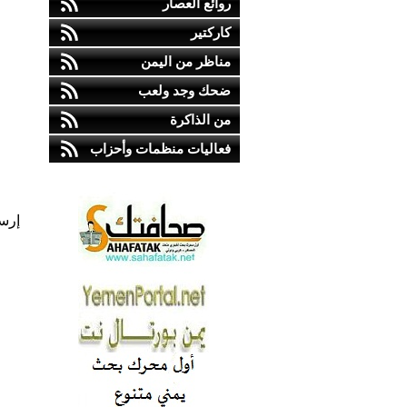
روائع العصار
كاركتير
مناظر من اليمن
ضحك وجد ولعب
من الذاكرة
فعاليات منظمات وأحزاب
إرس