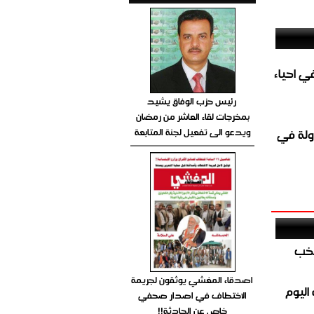
الغاز المباشر في احياء
رئيس حزب الوفاق يشيد
بمخرجات لقاء العاشر من رمضان
ويدعو الى تفعيل لجنة المتابعة
ولة في
تخب
اصدقاء المغشي يوثقون لجريمة
اليوم
الاختطاف في اصدار صحفي
خاص عن الحادثة!!