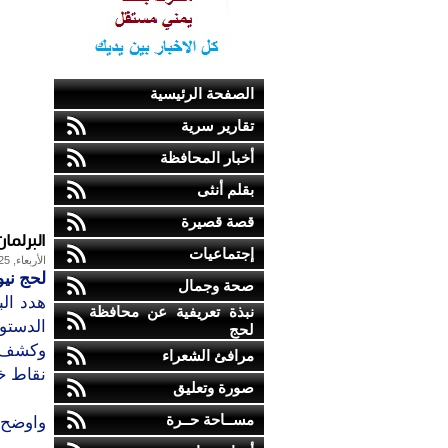
الصفحة الرئيسية
تقارير سرية
أخبار المحافظة
بقلم أنثى
قصة قصيرة
البرلما
إجتماعيات
الأربعاء, 25-أكتوبر-2017
لحج نيو
صحة وجمال
نبذة تعريفية عن محافظة
الدستور
لحج
وكشف م
مرافئ الشعراء
نقاط خل
صورة وتعليق
مســاحة حــرة
واوضح ا