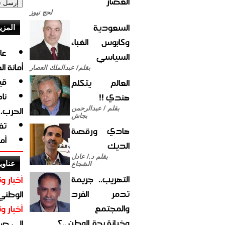
العصار
لحج نيوز
السعودية
المزي
وكابوس الغباء
السياسي
أمانة ا
بقلم/ عبدالملك العصار
قي
العالم يتكلم
نا
هندي !!
الحرب.
بقلم / عبدالرحمن
بجاش
تف
هادي ورقصة
أم
الديك
بقلم د./ عادل
عناوي
الشجاع
التهريب.. جريمة
أخبار وت
تدمر الفرد
الوطني 
والمجتمع
أخبار وت
وخيانة بحق الوطن ..؟
الى صنع