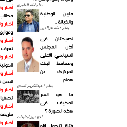
بقلم/طه العامري
أخبار وت
مابين الوطنية
مطالب أ
والخيانة ..
أخبار وت
بقلم / طه عزالدين
وفوارق
نصيحتان في
أخبار وت
أذن المجلس
تعرف عل
السياسي الأعلى
أخبار وت
ومحافظ البنك
الحوثية 
المركزي بن
أخبار وت
همام
اليمن 
بقلم / عبدالكريم المدي
أخبار وت
ما هو السر
تصفيات
المخيف في
أخبار وت
هذه الصورة ؟
طريقة 
لحج نيوز/متابعات
أخبار وت
فتاة تتحول لإله