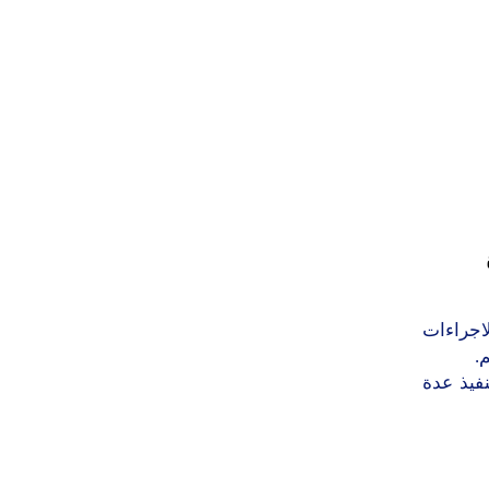
وم الأربعاء أكتوبر2017 باتخاذ الاجراءات
.
فيذ عدة