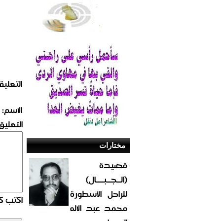
التعليق
الاسم:
التعليق:
مختارات
قصيدة
(الــجــبــــال)
للراحل الأسطورة
اكتب كو
محمد عبد الاله