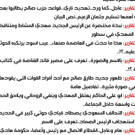
قارير:
عاجل..كما ورد..تهديد ناري..قواعد حزب صالح يطالبوا بعد
همها تسليم جثمان الزعيم..نص البيان
قارير:
نبذة مختصرة عن الرئيس الجديد مهدي المشاط ومتناق
 المهدي في سطور
قارير:
هذا ما حدث في العاصمة صنعاء.. عيب اسود يرتكبه الحوثي
يه..؟!..
قارير:
بالاسم والصورة.. تعرف على مصير قائد القناصة في كتائب
؟!..
قارير:
ظهور جديد طارق صالح مع أحد أفراد القوات التي يقودها
في صورة مثيرة.. تفاصيل هامة
قارير:
ابو علي الحاكم يعتقل المهدي وينفي الروحاني ويلاحق الح
 واسعة داخل الجماعة..
قارير:
التحالف السعودي يصطاد قيادي حوثي كبير في الحديد
استهداف الرئيس الصماد..تعرف على الاسم
قارير:
هام وعاجل..انقطاع الاتصال مع رئيس وأعضاء حكومة هادي