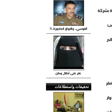
ة بشركة
صب
القوسي.. والابواق الماجورة..!!
لح
عابر على أطلال وطن
مقر
تحقيقات واستطلاعات
ار
ات