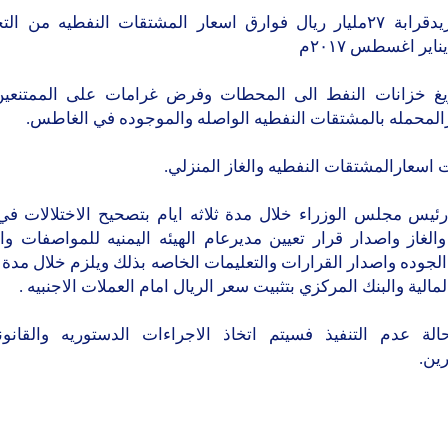
1) بتوريدقرابة ٢٧مليار ريال فوارق اسعار المشتقات النفطيه من ا
ناير اغسطس ٢٠١٧م
ريغ خزانات النفط الى المحطات وفرض غرامات على الممتنعين
رالمحمله بالمشتقات النفطيه الواصله والموجوده في الغاطس.
رئيس مجلس الوزراء خلال مدة ثلاثه ايام بتصحيح الاختلالات ف
الغاز واصدار قرار تعيين مديرعام الهيئه اليمنيه للمواصفات و
جوده واصدار القرارات والتعليمات الخاصه بذلك ويلزم خلال مدة ثل
لمالية والبنك المركزي بتثبيت سعر الريال امام العملات الاجنبيه .
لة عدم التنفيذ فسيتم اتخاذ الاجراءات الدستوريه والقانون
ين.