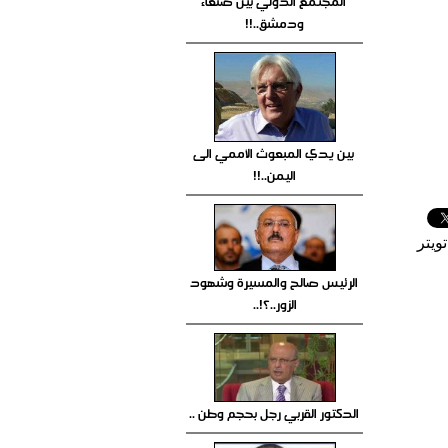
المجتمع الدولي بين صنعاء
ودمشق..!!
بين يدي المبعوث الأممي الى
اليمن..!!
ويتر
الرئيس صالح والمسيرة وشهود
الزور..؟!..
الدكتور القربي رجل بحجم وطن ..