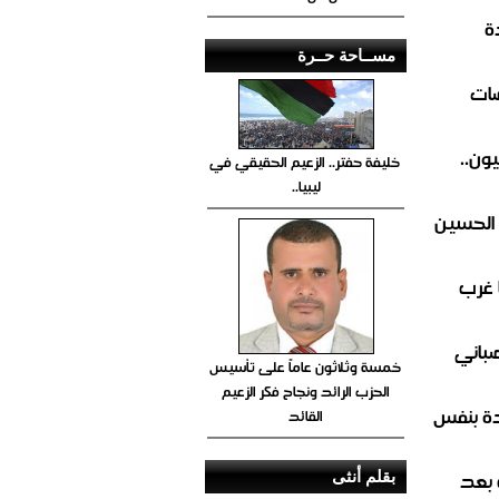
ة
مســاحة حــرة
ضات
ون..
خليفة حفتر.. الزعيم الحقيقي في
ليبيا..
 الحسين
 غرب
صباني
خمسة وثلاثون عاماً على تأسيس
الحزب الرائد ونجاح فكر الزعيم
ة بنفس
القائد
 بعد
بقلم أنثى