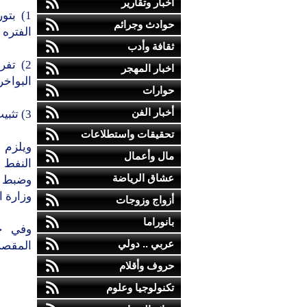
أخبار وتقارير
حوادث وجرائم
الفتره ي
ثقافة وأدب
2) تف
اخبار المهجر
البواخ
حوارات
أخبار الفن
3) تثبيت اسعارالمشتقات النفطيه والغاز المنزلي.
تحقيقات واستطلاعات
ويلزم 
مال وأعمال
النفط و
عشاق الرياضة
وضبط ال
وزارة ا
أزواج وزوجات
بانوراما
وفي حا
عربي .. دولي
المقصر
حروف وأقلام
تكنولوجيا وعلوم