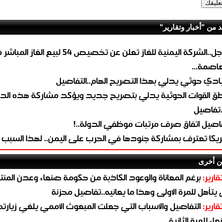
د من "أخبار وتقارير"
عاجل..الشركة اليمنية للغاز تعلن عن تخصيص 54 لبيع 
لعاصمة...
ادي حوثي يدلي بهذا التصريح الهام..التفاصيل
طق القوات الحوثية يدلي بتصريح جديد ويؤكد مشاركة هذه الد
.تفاصيل
اصيل اتفاق صرف مرتبات موظفي الدولة..!
ريكا تعترف بمشاركة جنودها في الحرب على اليمن.. لهذا السبب
ن أخرى
قارير:
برغم المعاناة والوعود الكاذبة من حكومة صنعاء وعدن المن
يتأهل للمرة الاولى وهذا ما يعانيه..تفاصيل محزنة
قارير:
التفاصيل والاسباب التي جعلت المبعوث الأممي يلغي زيارته 
اء للمرة الثانية