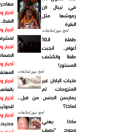
مغادرت
في نيبال لأن
أخبار وت
رموشها مثل
النفط..
البقرة
أخبار وت
لحج نيوز/متابعات
لمشرف 
طفلة الـ10
أخبار وت
أعوام.. أنجبت
الصماد.
طفلاً وانكشف
أخبار وت
المستور!
المعتقل
لحج نيوز/متابعات
فتيات اليابان غير
أخبار وت
المتزوجات لم
بالعاص
يمارسن الجنس من قبل...
أخبار وت
لماذا؟
للحوثيي
لحج نيوز/متابعات
أخبار وت
ماذا يعني
جديدة ل
وجود "نصف
أخبار وت