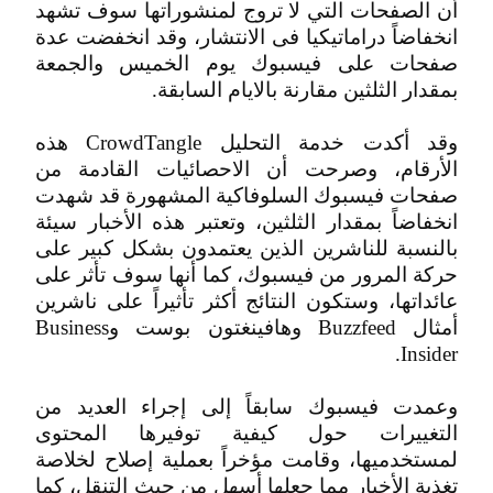
أن الصفحات التي لا تروج لمنشوراتها سوف تشهد
انخفاضاً دراماتيكيا فى الانتشار، وقد انخفضت عدة
صفحات على فيسبوك يوم الخميس والجمعة
بمقدار الثلثين مقارنة بالايام السابقة.
وقد أكدت خدمة التحليل CrowdTangle هذه
الأرقام، وصرحت أن الاحصائيات القادمة من
صفحات فيسبوك السلوفاكية المشهورة قد شهدت
انخفاضاً بمقدار الثلثين، وتعتبر هذه الأخبار سيئة
بالنسبة للناشرين الذين يعتمدون بشكل كبير على
حركة المرور من فيسبوك، كما أنها سوف تأثر على
عائداتها، وستكون النتائج أكثر تأثيراً على ناشرين
أمثال Buzzfeed وهافينغتون بوست وBusiness
Insider.
وعمدت فيسبوك سابقاً إلى إجراء العديد من
التغييرات حول كيفية توفيرها المحتوى
لمستخدميها، وقامت مؤخراً بعملية إصلاح لخلاصة
تغذية الأخبار مما جعلها أسهل من حيث التنقل، كما