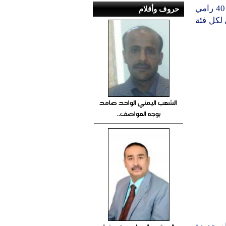
ويأتى تكريم الأبطال من الفئتين بعد نجاحهم في اقتناص الأرقام من بين 40 رامي
حروف وأقلام
 لكل فئة
الشعب اليمني الواحد صامد
بوجه العواصف..