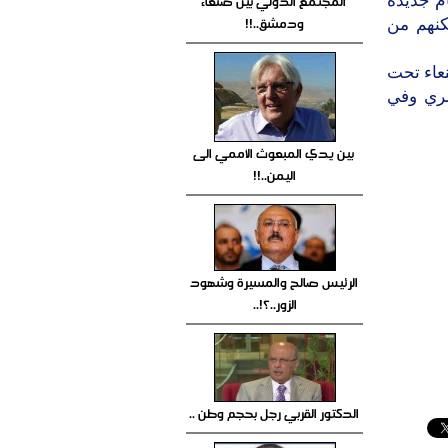
المجتمع الدولي بين صنعاء
ص أرقام جديدة
ودمشق..!!
كنهم من
ة صنعاء تحت
مري وفي
بين يدي المبعوث الأممي الى
اليمن..!!
الرئيس صالح والمسيرة وشهود
الزور..؟!..
الدكتور القربي رجل بحجم وطن ..