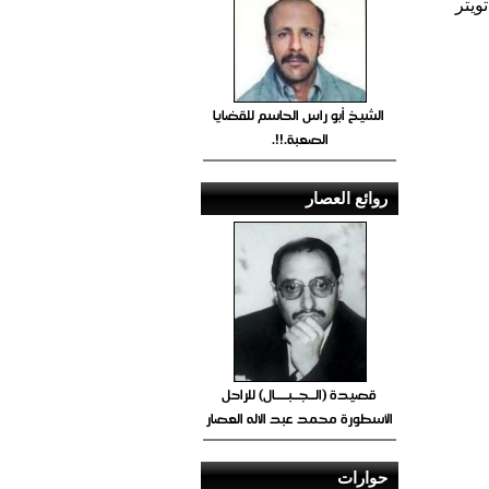
ويتر
الشيخ أبو راس الحاسم للقضايا
الصعبة.!!.
روائع العصار
قصيدة (الــجــبــــال) للراحل
الأسطورة محمد عبد الاله العصار
حوارات