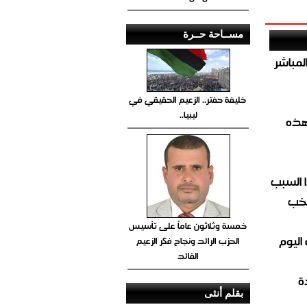
مســاحة حــرة
صيص 54 لبيع الغاز المباشر
خليفة حفتر.. الزعيم الحقيقي في
ليبيا..
هذه
 السبب
تخب
خمسة وثلاثون عاماً على تأسيس
اليوم
الحزب الرائد ونجاح فكر الزعيم
القائد
ة
بقلم أنثى