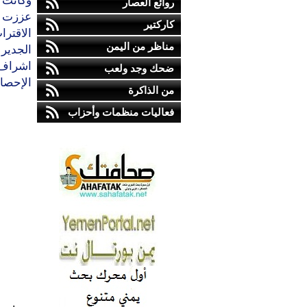
روائع العصار
عززت م
كاركتير
الاقترا
مناظر من اليمن
اشراف 
ضحك وجد ولعب
الإحصاء
من الذاكرة
فعاليات منظمات وأحزاب