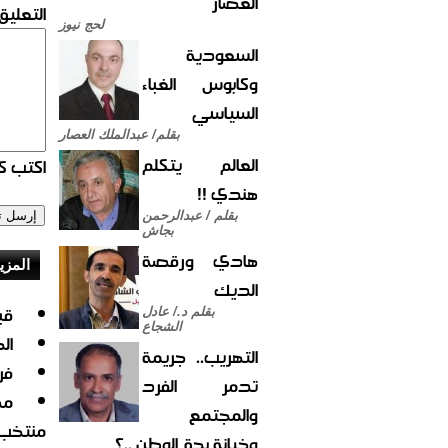
العصار
التعليق:
لحج نيوز
السعودية
وكابوس الغباء
السياسي
بقلم/ عبدالملك العصار
العالم يتكلم
اكتب كو
هندي !!
بقلم / عبدالرحمن
بجاش
هادي ورقصة
المزي
الديك
قب
بقلم د./ عادل
الشجاع
ال
التهريب.. جريمة
فر
تدمر الفرد
مص
والمجتمع
منتخب 
وخيانة بحق الوطن ..؟