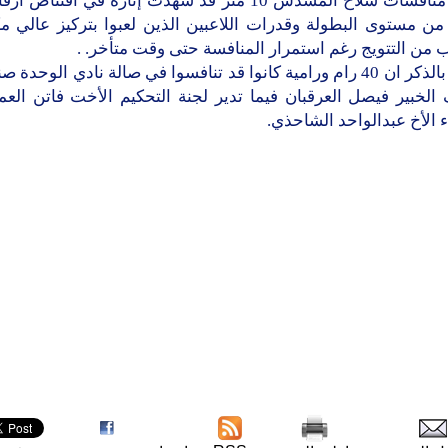
وكانت منافسات سلاح المسدس 10 متر قد شهدت إثارة في اقتنا
ن مستوى البطولة وقدرات اللاعبين الذين لعبوا بتركيز عالي م
ب من التتويج رغم استمرار المنافسة حتى وقت متأخر. .
الجدير بالذكر ان 40 رام ورامية كانوا قد تنافسوا في صالة نادي الوحد
الخبير فيصل العرقبان فيما تدير لجنة التحكيم الأخت فاتن الع
 الأخ عبدالواحد الشاحذي.