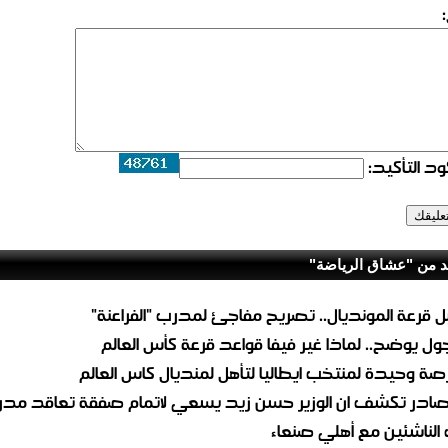
د التأكيد:
د من "عشاق الرياضة"
ل قرعة المونديال.. تصريح مفاجئ لمدرب "الفراعنة"
جول يوضح.. لماذا غير فيفا قواعد قرعة كأس العالم‎
صة وحيدة لمنتخب ايطاليا لتأهل لمنديال كاس العالم
ادر تكشف ان الوزير حسن زيد يسعي لاتمام صفقة تعاقد مد
الناشئين مع أهلي صنعاء