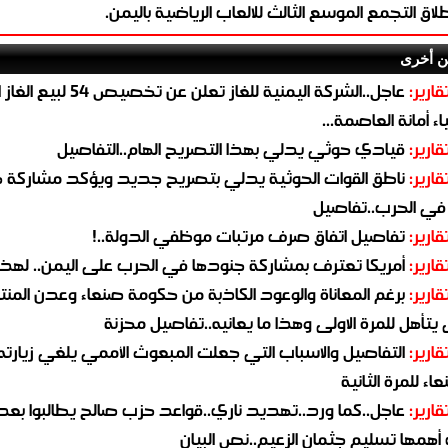
طلاق التجمع الموسع الثالث للالعاب الرياضية باليمن.
ن أخرى
قارير:
عاجل..الشركة اليمنية للغاز تعلن عن تخ
ء أمانة العاصمة...
قارير:
قيادي حوثي يدلي بهذا التصريح الهام..التفاصيل
قارير:
ناطق القوات الحوثية يدلي بتصريح جديد ويؤكد مشاركة 
 في الحرب..تفاصيل
قارير:
تفاصيل اتفاق صرف مرتبات موظفي الدولة..!
قارير:
أمريكا تعترف بمشاركة جنودها في الحرب على اليمن.. لهذا
قارير:
برغم المعاناة والوعود الكاذبة من حكومة صنعاء وعدن المن
يتأهل للمرة الاولى وهذا ما يعانيه..تفاصيل محزنة
قارير:
التفاصيل والاسباب التي جعلت المبعوث الأممي يلغي زيارته 
اء للمرة الثانية
قارير:
عاجل..كما ورد..تهديد ناري..قواعد حزب صالح يطالبوا بعد
همها تسليم جثمان الزعيم..نص البيان