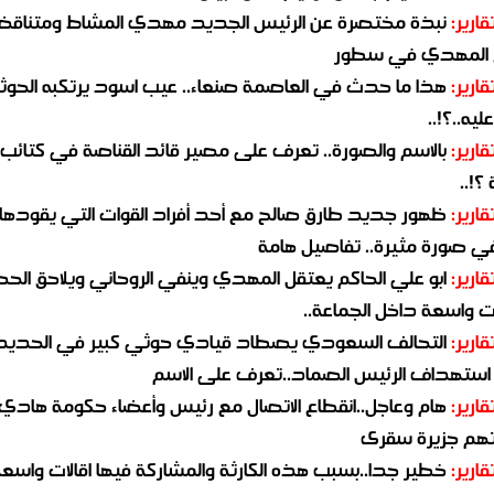
قارير:
نبذة مختصرة عن الرئيس الجديد مهدي المشاط ومتناق
 المهدي في سطور
قارير:
هذا ما حدث في العاصمة صنعاء.. عيب اسود يرتكبه الحوثي
يه..؟!..
قارير:
بالاسم والصورة.. تعرف على مصير قائد القناصة في كتائب
؟!..
قارير:
ظهور جديد طارق صالح مع أحد أفراد القوات التي يقودها
في صورة مثيرة.. تفاصيل هامة
قارير:
ابو علي الحاكم يعتقل المهدي وينفي الروحاني ويلاحق الح
 واسعة داخل الجماعة..
قارير:
التحالف السعودي يصطاد قيادي حوثي كبير في الحديد
استهداف الرئيس الصماد..تعرف على الاسم
قارير:
هام وعاجل..انقطاع الاتصال مع رئيس وأعضاء حكومة هادي
هم جزيرة سقرى
قارير:
خطير جدا..بسبب هذه الكارثة والمشاركة فيها اقالات واسع