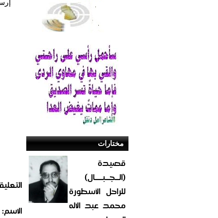
إرس
مختارات
قصيدة
(الــجــبــــال)
التعليق
للراحل الأسطورة
محمد عبد الاله
الاسم: