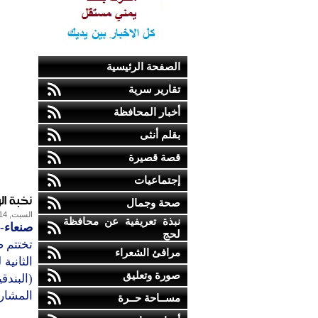
الصفحة الرئيسية
تقارير سرية
أخبار المحافظة
بقلم أنثى
قصة قصيرة
إجتماعيات
نخبة ال
صحة وجمال
السبت, 14-أكتوبر-2017
نبذة تعريفية عن محافظة
صنعاء-
لحج
تختتم ص
مرافئ الشعراء
الثانية
صورة وتعليق
المشار
مســاحة حــرة