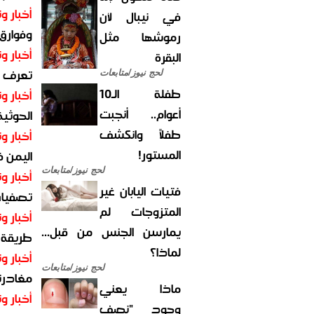
أخبار وت
في نيبال لأن
وفوارق
رموشها مثل
أخبار وت
البقرة
تعرف عل
لحج نيوز/متابعات
طفلة الـ10
أخبار وت
أعوام.. أنجبت
الحوثية 
طفلاً وانكشف
أخبار وت
المستور!
اليمن 
لحج نيوز/متابعات
أخبار وت
فتيات اليابان غير
تصفيات
المتزوجات لم
أخبار وت
يمارسن الجنس من قبل...
طريقة 
لماذا؟
أخبار وت
لحج نيوز/متابعات
مغادرت
ماذا يعني
أخبار وت
وجود "نصف