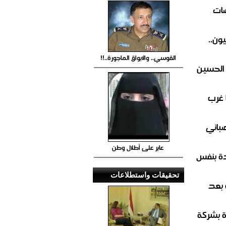
ضات
ون..
القوسي.. والابواق الماجورة..!!
 الحسين
 غرب
صباني
عابر على أطلال وطن
ة بنفس
تحقيقات واستطلاعات
 بعد
ة بشركة