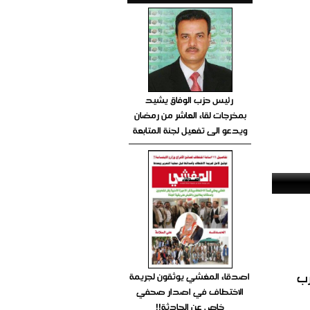
رئيس حزب الوفاق يشيد
بمخرجات لقاء العاشر من رمضان
ويدعو الى تفعيل لجنة المتابعة
رب
اصدقاء المغشي يوثقون لجريمة
الاختطاف في اصدار صحفي
خاص عن الحادثة!!