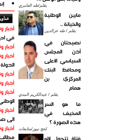
إن
بقلم/طه العامري
مابين الوطنية
عناوي
والخيانة ..
أخبار وت
بقلم / طه عزالدين
في احيا
نصيحتان في
أخبار وت
أذن المجلس
أخبار وت
السياسي الأعلى
الدولة
ومحافظ البنك
أخبار وت
المركزي بن
أخبار وت
همام
أخبار وت
بقلم / عبدالكريم المدي
الوطني 
ما هو السر
أخبار وت
المخيف في
الى صنع
هذه الصورة ؟
أخبار وت
لحج نيوز/متابعات
مطالب أ
فتاة تتحول لإله