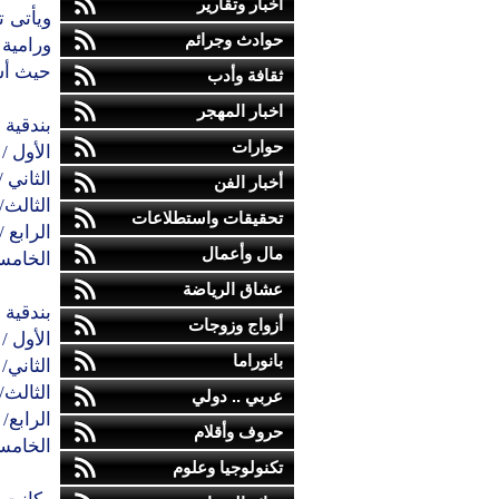
أخبار وتقارير
حوادث وجرائم
ورامية 
حيث أسفرت
ثقافة وأدب
اخبار المهجر
بندقية 
حوارات
الأول / أم
الثاني /
أخبار الفن
الثالث/ز
تحقيقات واستطلاعات
الرابع / 
مال وأعمال
الخامس/ م
عشاق الرياضة
بندقية 
أزواج وزوجات
الأول / 
بانوراما
الثاني/
الثالث/ 
عربي .. دولي
الرابع/ 
حروف وأقلام
الخامس 
تكنولوجيا وعلوم