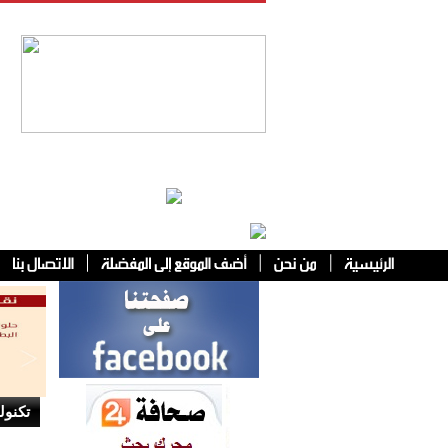
فئات أخرى
تكنول