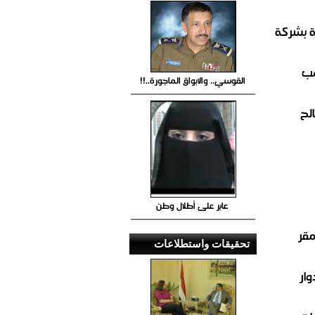
ة بشركة
صب
القوسي.. والابواق الماجورة..!!
لح
عابر على أطلال وطن
مقر
تحقيقات واستطلاعات
ار