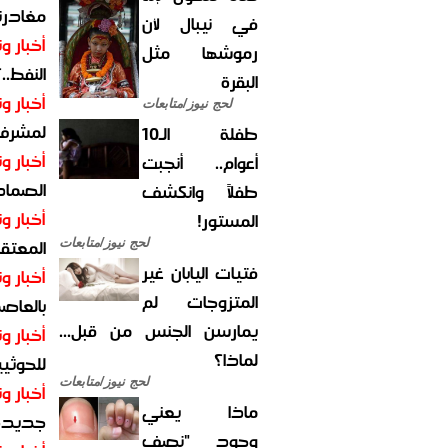
مغادرت
في نيبال لأن
أخبار وت
رموشها مثل
النفط..
البقرة
أخبار وت
لحج نيوز/متابعات
لمشرف 
طفلة الـ10
أخبار وت
أعوام.. أنجبت
الصماد.
طفلاً وانكشف
أخبار وت
المستور!
المعتقل
لحج نيوز/متابعات
فتيات اليابان غير
أخبار وت
المتزوجات لم
بالعاص
يمارسن الجنس من قبل...
أخبار وت
لماذا؟
للحوثيي
لحج نيوز/متابعات
أخبار وت
ماذا يعني
جديدة ل
وجود "نصف