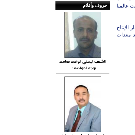
حروف وأقلام
الثالث عالميا
 الإنتاج
اد معدات
الشعب اليمني الواحد صامد
بوجه العواصف..