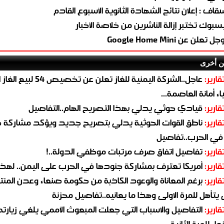
سقاف : إعلان نتائج الشهادة الثانوية الأسبوع القادم
سبوك تختبر إزالة الناشرين من خلاصة الأخبار
 تعلن عن Google Home Mini
ن أخرى
قارير:
عاجل..الشركة اليمنية للغاز تعلن عن تخ
ء أمانة العاصمة...
قارير:
قيادي حوثي يدلي بهذا التصريح الهام..التفاصيل
قارير:
ناطق القوات الحوثية يدلي بتصريح جديد ويؤكد مشاركة 
 في الحرب..تفاصيل
قارير:
تفاصيل اتفاق صرف مرتبات موظفي الدولة..!
قارير:
أمريكا تعترف بمشاركة جنودها في الحرب على اليمن.. لهذا
قارير:
برغم المعاناة والوعود الكاذبة من حكومة صنعاء وعدن المن
يتأهل للمرة الاولى وهذا ما يعانيه..تفاصيل محزنة
قارير:
التفاصيل والاسباب التي جعلت المبعوث الأممي يلغي زيارته 
اء للمرة الثانية