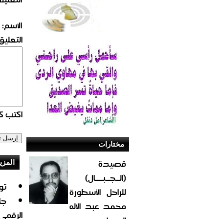
الاسم:
التعليق:
اكتب كو
مختارات
قصيدة
المزي
(الــجــبــــال)
تو
للراحل الأسطورة
جا
محمد عبد الاله
الرقمي