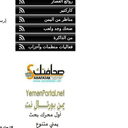
روائع العصار
كاركتير
مناظر من اليمن
إرس
ضحك وجد ولعب
من الذاكرة
فعاليات منظمات وأحزاب
التعليق