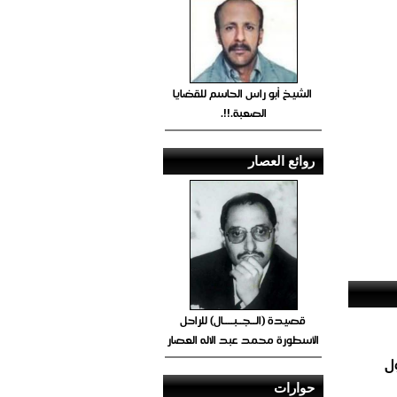
الشيخ أبو راس الحاسم للقضايا
الصعبة.!!.
روائع العصار
قصيدة (الــجــبــــال) للراحل
الأسطورة محمد عبد الاله العصار
ل
حوارات