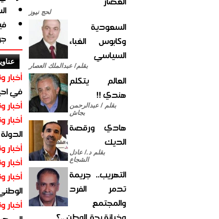
العصار
ال
لحج نيوز
في
السعودية
جوجل
وكابوس الغباء
السياسي
عناوي
بقلم/ عبدالملك العصار
أخبار وت
العالم يتكلم
في احيا
هندي !!
أخبار وت
بقلم / عبدالرحمن
بجاش
أخبار وت
هادي ورقصة
الدولة
الديك
أخبار وت
بقلم د./ عادل
أخبار وت
الشجاع
التهريب.. جريمة
أخبار وت
تدمر الفرد
الوطني 
والمجتمع
أخبار وت
وخيانة بحق الوطن ..؟
الى صنع