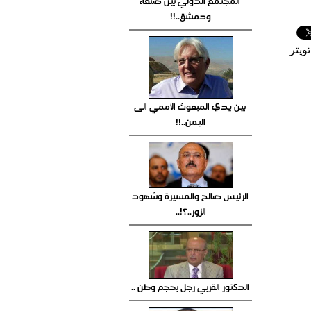
المجتمع الدولي بين صنعاء
ودمشق..!!
ويتر
بين يدي المبعوث الأممي الى
اليمن..!!
الرئيس صالح والمسيرة وشهود
الزور..؟!..
الدكتور القربي رجل بحجم وطن ..