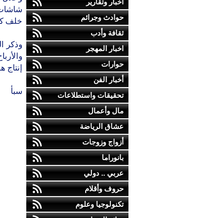
أخبار وتقارير
حوادث وجرائم
خلف كور
ثقافة وأدب
وذكر ال
اخبار المهجر
والأربا
حوارات
إنتاج ه
أخبار الفن
سبأ
تحقيقات واستطلاعات
مال وأعمال
عشاق الرياضة
أزواج وزوجات
بانوراما
عربي .. دولي
حروف وأقلام
تكنولوجيا وعلوم