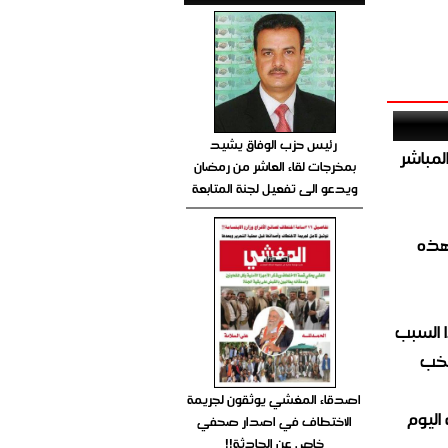
رئيس حزب الوفاق يشيد
صيص 54 لبيع الغاز المباشر
بمخرجات لقاء العاشر من رمضان
ويدعو الى تفعيل لجنة المتابعة
هذه
 السبب
تخب
اصدقاء المغشي يوثقون لجريمة
اليوم
الاختطاف في اصدار صحفي
خاص عن الحادثة!!