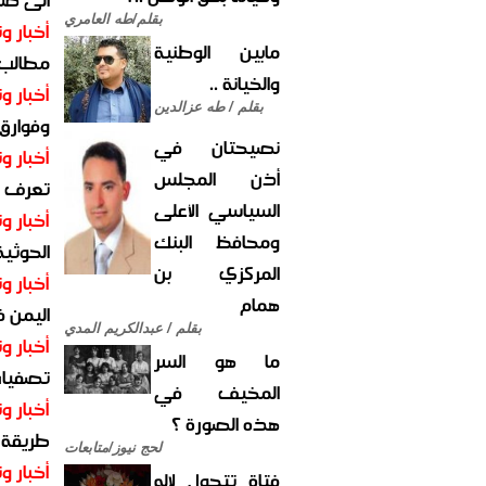
بقلم/طه العامري
أخبار وت
مابين الوطنية
مطالب أ
والخيانة ..
أخبار وت
بقلم / طه عزالدين
وفوارق
نصيحتان في
أخبار وت
أذن المجلس
تعرف عل
السياسي الأعلى
أخبار وت
ومحافظ البنك
الحوثية 
المركزي بن
أخبار وت
همام
اليمن 
بقلم / عبدالكريم المدي
أخبار وت
ما هو السر
تصفيات
المخيف في
أخبار وت
هذه الصورة ؟
طريقة 
لحج نيوز/متابعات
أخبار وت
فتاة تتحول لإله