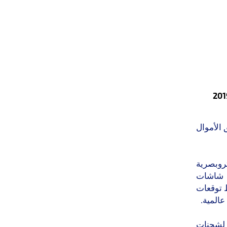
الأموال
روبصرية
ات شاشات
500 مليار يوان، وسط توقعات
عالمية.
 لشحنات