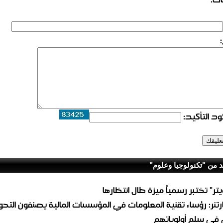
د التأكيد:
د من "تكنولوجيا وعلوم"
يتر" تختبر رسمياً ميزة طال انتظارها
رتنر: رؤساء تقنية المعلومات في المؤسسات المالية يصنفون التحو
 في سلم أولوياتهم