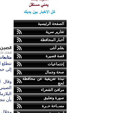
الصفحة الرئيسية
تقارير سرية
أخبار المحافظة
الصين 
بقلم أنثى
الثلاثاء, 10-أكتوبر-2017
قصة قصيرة
متابعات
تتطلع 
إجتماعيات
إلى خطو
صحة وجمال
نبذة تعريفية عن محافظة
وقال ا
لحج
الصيني 
مرافئ الشعراء
صورة وتعليق
بأن تتج
مســاحة حــرة
وخلال 