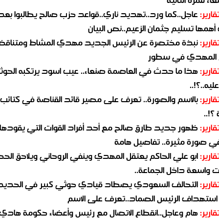
قارير:
عاجل..كما ورد..تهديد ناري..قواعد حزب صالح يطالبوا بعد
همها تسليم جثمان الزعيم..نص البيان
قارير:
نبذة مختصرة عن الرئيس الجديد مهدي المشاط ومتناق
 المهدي في سطور
قارير:
هذا ما حدث في العاصمة صنعاء.. عيب اسود يرتكبه الحوثي
يه..؟!..
قارير:
بالاسم والصورة.. تعرف على مصير قائد القناصة في كتائب
؟!..
قارير:
ظهور جديد طارق صالح مع أحد أفراد القوات التي يقودها
في صورة مثيرة.. تفاصيل هامة
قارير:
ابو علي الحاكم يعتقل المهدي وينفي الروحاني ويلاحق الح
 واسعة داخل الجماعة..
قارير:
التحالف السعودي يصطاد قيادي حوثي كبير في الحديد
استهداف الرئيس الصماد..تعرف على الاسم
قارير:
هام وعاجل..انقطاع الاتصال مع رئيس وأعضاء حكومة هادي