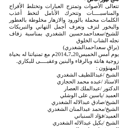
تتعالى الأصوات وتمتزج العبارات وتختلط الأفراح
والمناسبــــات وتتحرك الأنامل لتخط أعذب
الكلمات محملة بالورود والازهار مخلوطة بالعطور
والبخور لنزف ونعزف أجمل التهاني والتبريكات
للشيخ/سعداحمدحسين الشغدري بمناسبة زفاف
نجله الشاب الخلوق
(براق سعداحمدالشغدري)
يوم أمس الخميس20ـ7ـ2014م مع تمنياتنا له بحياة
زوجية هانئة وبالرفاء والبنين وعقبــــى للبكاري.
المهنؤون :
الشيخ /عبداللطيف الشغدري
الاستاذ /عبده محمد الحجازي
الدكتور /عبدالملك العصار
العميد /ياسين على الوشلي
الشيخ/صادق عبدالاله الشغدري
الشيخ/محمد عبدالمنان الشغدري
العميد/فؤاد السنباني
الشيخ /بكيل عبدالاله الشغدري