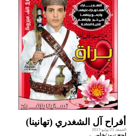
أفراح آل الشغدري (تهانينا)
الجمعة, 21-يوليو-2017
لحج نيوز/خاص
-