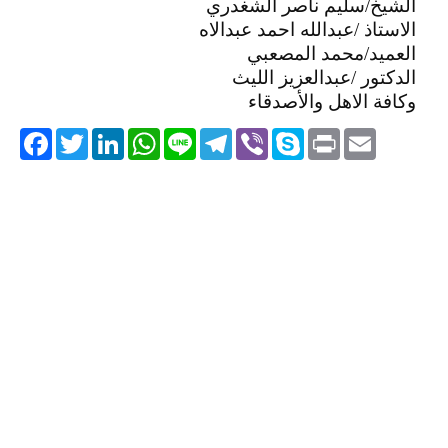
الشيخ/سليم ناصر الشغدري
الاستاذ /عبدالله احمد عبدالاه
العميد/محمد المصعبي
الدكتور /عبدالعزيز الليث
وكافة الاهل والأصدقاء
acebook
Twitter
LinkedIn
WhatsApp
Line
Telegram
Viber
Skype
Print
Email