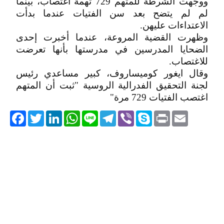
ووجهت الشرطة للمتهم 729 تهمة اغتصاب، بينما
لم لم يتضح بعد سن الفتيات عندما بدأت
الاعتداءات عليهن.
وظهرت القضية المروعة، عندما أخبرت إحدى
الضحايا المدرسين في مدرستها بأنها تعرضت
للاغتصاب.
وقال ايغور كوميساروف، كبير مساعدي رئيس
لجنة التحقيق الفدرالية الروسية "ثبت أن المتهم
اغتصب الفتيات 729 مرة"
acebook
Twitter
LinkedIn
WhatsApp
Line
Telegram
Viber
Skype
Print
Email