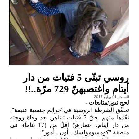
روسي تبنّى 5 فتيات من دار
أيتام واغتصبهنّ 729 مرّة..!!
السبت, 01-يوليو-2017
لحج نيوز/متابعات
-
تحقّق الشرطة الروسية في"جرائم جنسية عنيفة"،
نفّذها متهم بحقّ 5 فتيات تبناهن بعد وفاة زوجته
من دار أيتام، أعمارهنّ أقلّ من (17 عاماً)، في
منطقة "كومسومولسك ـ أون ـ أمور".