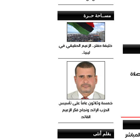
مســاحة حــرة
خليفة حفتر.. الزعيم الحقيقي في
ليبيا..
صلاة
خمسة وثلاثون عاماً على تأسيس
الحزب الرائد ونجاح فكر الزعيم
القائد
صيص 54 لبيع الغاز المباشر
بقلم أنثى