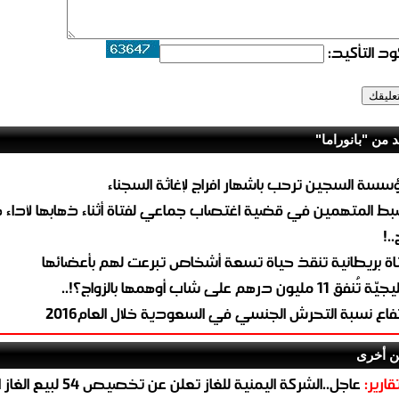
د التأكيد:
د من "بانوراما"
سسة السجين ترحب باشهار افراج لإغاثة السجناء
ط المتهمين في قضية اغتصاب جماعي لفتاة أثناء ذهابها لأداء 
..!
اة بريطانية تنقذ حياة تسعة أشخاص تبرعت لهم بأعضائها
تُنفق 11 مليون درهم على شاب أوهمها بالزواج؟!..
تفاع نسبة التحرش الجنسي في السعودية خلال العام2016
ن أخرى
قارير:
عاجل..الشركة اليمنية للغاز تعلن عن تخ