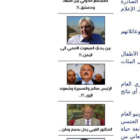
المجتمع الدولي بين صنعاء
ودمشق..!!
بين يدي المبعوث الأممي الى
اليمن..!!
الرئيس صالح والمسيرة وشهود
الزور..؟!..
الدكتور القربي رجل بحجم وطن ..