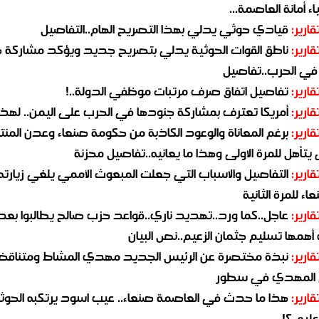
ء أمانة العاصمة...
قارير:
قيادي حوثي يدلي بهذا التصريح الهام..التفاصيل
قارير:
ناطق القوات الحوثية يدلي بتصريح جديد ويؤكد مشاركة 
 في الحرب..تفاصيل
قارير:
تفاصيل اتفاق صرف مرتبات موظفي الدولة..!
قارير:
أمريكا تعترف بمشاركة جنودها في الحرب على اليمن.. لهذا
قارير:
برغم المعاناة والوعود الكاذبة من حكومة صنعاء وعدن المن
يتأهل للمرة الاولى وهذا ما يعانيه..تفاصيل محزنة
قارير:
التفاصيل والاسباب التي جعلت المبعوث الأممي يلغي زيارته 
اء للمرة الثانية
قارير:
عاجل..كما ورد..تهديد ناري..قواعد حزب صالح يطالبوا بعد
همها تسليم جثمان الزعيم..نص البيان
قارير:
نبذة مختصرة عن الرئيس الجديد مهدي المشاط ومتناق
 المهدي في سطور
قارير:
هذا ما حدث في العاصمة صنعاء.. عيب اسود يرتكبه الحوثي
يه..؟!..