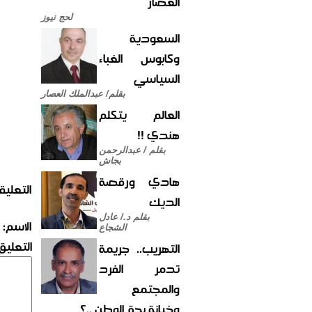
العصار
لحج نيوز
السعودية
وكابوس الغباء
السياسي
بقلم/ عبدالملك العصار
العالم يتكلم
هندي !!
بقلم / عبدالرحمن
بجاش
هادي ورقصة
التعليق
الديك
بقلم د./ عادل
الاسم:
الشجاع
التعليق:
التهريب.. جريمة
تدمر الفرد
والمجتمع
وخيانة بحق الوطن ..؟