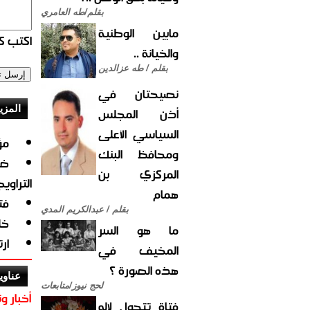
بقلم/طه العامري
مابين الوطنية
اكتب كو
والخيانة ..
بقلم / طه عزالدين
نصيحتان في
المزي
أذن المجلس
السياسي الأعلى
مؤ
ومحافظ البنك
ضب
المركزي بن
التراويح
همام
فت
بقلم / عبدالكريم المدي
خليجيّة 
ما هو السر
ار
المخيف في
هذه الصورة ؟
عناوي
لحج نيوز/متابعات
أخبار وت
فتاة تتحول لإله