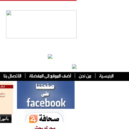
فئات أخرى
بانورا