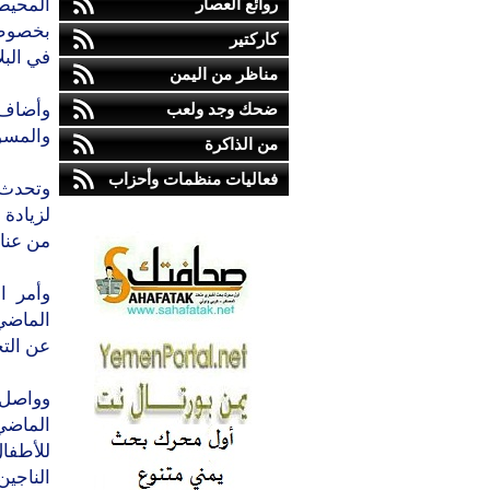
روائع العصار
كاركتير
‬في‭ ‬البلاد،‭ ‬يعمل‭ ‬وسط‭ ‬أجواء‭ ‬غاية‭ ‬في‭ ‬الصعوبة‭.‬
مناظر من اليمن
ضحك وجد ولعب
‬والمسؤولين‭ ‬الذين‭ ‬تحد‭‬‭‬‭‬‭‬
من الذاكرة
فعاليات منظمات وأحزاب
‬من‭ ‬عناصر‭ ‬الشرطة‭ ‬في‭ ‬جنوب‭ ‬افغانستان‭ ‬على‭ ‬مدى‭ ‬العامين‭ ‬الماضيين‭.‬
‬عن‭ ‬التحقيق‭.‬