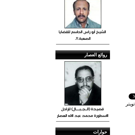
الشيخ أبو راس الحاسم للقضايا
الصعبة.!!.
روائع العصار
ويتر
قصيدة (الــجــبــــال) للراحل
الأسطورة محمد عبد الاله العصار
حوارات