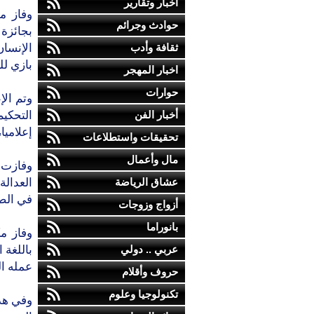
أخبار وتقارير
حوادث وجرائم
ثقافة وأدب
‬بازي‭ ‬للتغلغل‭ ‬في‭ ‬صفوف‭ ‬الأمن‭.‬
اخبار المهجر
حوارات
أخبار الفن
‬إعلاميا،‭ ‬والذي‭ ‬سلط‭ ‬الأضواء‭ ‬على‭ ‬بعض‭ ‬الانتهاكات‭ ‬الأكثر‭ ‬إثارة‭ ‬ل‭‬
تحقيقات واستطلاعات
مال وأعمال
عشاق الرياضة
‬في‭ ‬الصين‭.‬
أزواج وزوجات
بانوراما
عربي .. دولي
‬عمله‭ ‬المتعلق‭ ‬بمسألة‭ ‬باشا‭ ‬بازي‭.‬
حروف وأقلام
تكنولوجيا وعلوم