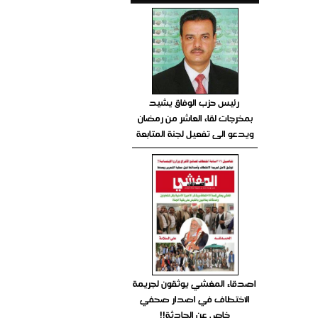
رئيس حزب الوفاق يشيد
بمخرجات لقاء العاشر من رمضان
ويدعو الى تفعيل لجنة المتابعة
اصدقاء المغشي يوثقون لجريمة
الاختطاف في اصدار صحفي
خاص عن الحادثة!!