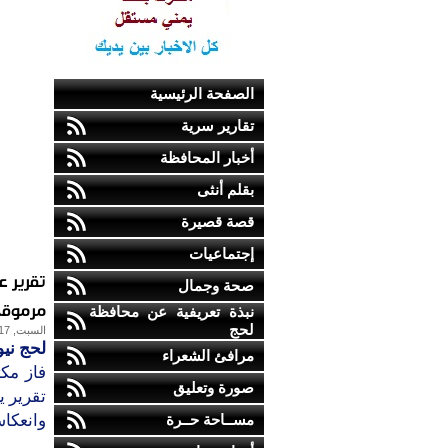
الصفحة الرئيسية
تقارير سرية
أخبار المحافظة
بقلم أنثى
قصة قصيرة
إجتماعيات
تقرير ع
صحة وجمال
مرموقة
نبذة تعريفية عن محافظة
لحج
السبت, 17-يونيو-2017
لحج نيو
مرافئ الشعراء
صورة وتعليق
مســاحة حــرة
‬وانعكاساتها‭ ‬على‭ ‬الحالة‭ ‬الأمنية‭‬‭‬‭‬‭‬‭‬‭‬