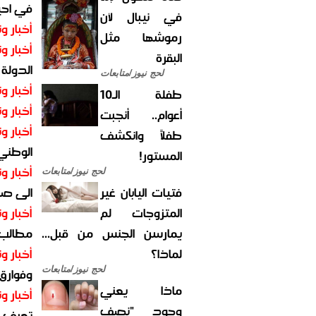
في احيا
في نيبال لأن
أخبار وت
رموشها مثل
أخبار وت
البقرة
الدولة
لحج نيوز/متابعات
أخبار وت
طفلة الـ10
أخبار وت
أعوام.. أنجبت
أخبار وت
طفلاً وانكشف
الوطني 
المستور!
أخبار وت
لحج نيوز/متابعات
فتيات اليابان غير
الى صنع
المتزوجات لم
أخبار وت
يمارسن الجنس من قبل...
مطالب أ
لماذا؟
أخبار وت
لحج نيوز/متابعات
وفوارق
ماذا يعني
أخبار وت
وجود "نصف
تعرف عل