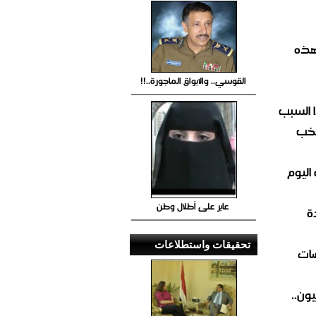
هذه
القوسي.. والابواق الماجورة..!!
 السبب
تخب
اليوم
عابر على أطلال وطن
ة
تحقيقات واستطلاعات
ضات
ون..