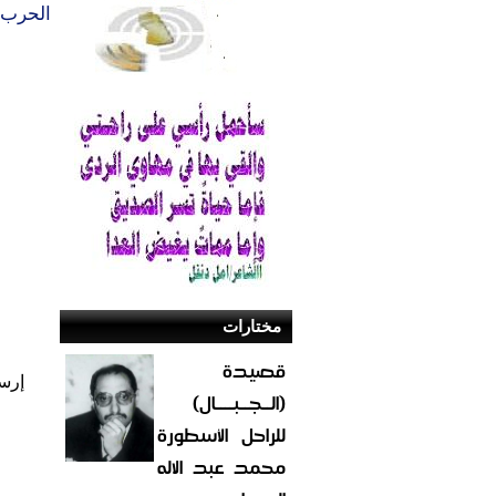
‬الحرب‭ ‬ولا‭ ‬تقدم‭ ‬سلطاته‭ ‬الكثير‭ ‬لدعم‭ ‬الضحايا‭.‬
مختارات
قصيدة
إرس
(الــجــبــــال)
للراحل الأسطورة
محمد عبد الاله