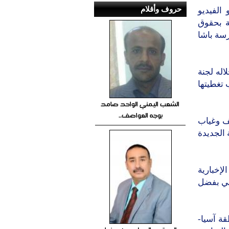
حروف وأقلام
الشعب اليمني الواحد صامد
بوجه العواصف..