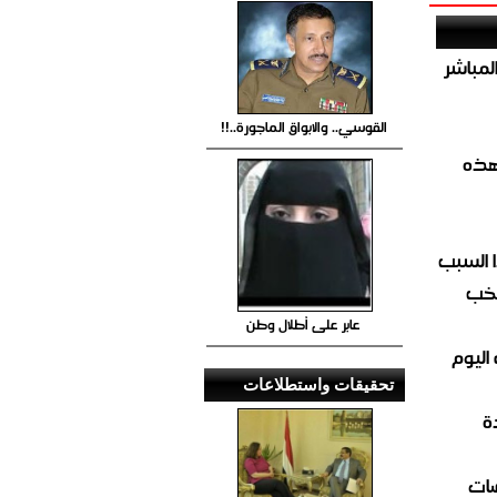
صيص 54 لبيع الغاز المباشر
القوسي.. والابواق الماجورة..!!
هذه
 السبب
تخب
عابر على أطلال وطن
اليوم
تحقيقات واستطلاعات
ة
ضات