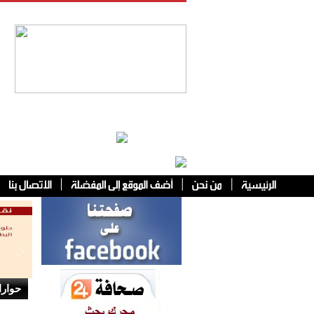
فئات أخرى
حوار