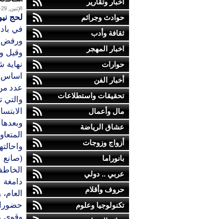
أخبار وتقارير
الإثنين, 29-مايو-2017
لحج نيو
حوادث وجرائم
في بادر
ثقافة وأدب
ورفض ا
اخبار المهجر
وقيل وت
نهاية 
حوارات
اساس ال
أخبار الفن
عدد من 
تحقيقات واستطلاعات
الابتسا
مال وأعمال
وبعدها
عشاق الرياضة
المتعاو
أزواج وزوجات
واحالته
(صانع 
بانوراما
الخاطف
عربي .. دولي
دامغة 
حروف وأقلام
العام، 
حضورا 
تكنولوجيا وعلوم
وقوي م