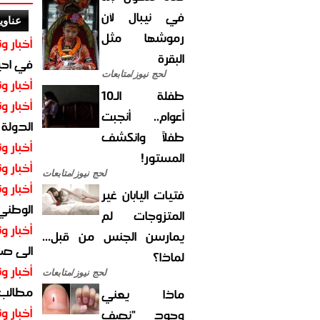
في نيبال لأن
عناوي
رموشها مثل
أخبار وت
البقرة
في احيا
لحج نيوز/متابعات
أخبار وت
طفلة الـ10
أخبار وت
أعوام.. أنجبت
الدولة
طفلاً وانكشف
أخبار وت
المستور!
أخبار وت
لحج نيوز/متابعات
أخبار وت
فتيات اليابان غير
الوطني 
المتزوجات لم
أخبار وت
يمارسن الجنس من قبل...
الى صنع
لماذا؟
أخبار وت
لحج نيوز/متابعات
مطالب أ
ماذا يعني
أخبار وت
وجود "نصف