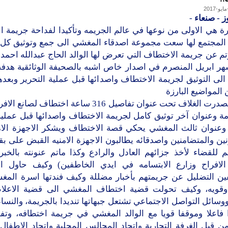
ز - صنعاء
-
ة هي الاولى من نوعها في عالم الجريمه وتأكيدا لفداحة جريمة 
لمجتمع لها سعت مجموعة اصدقاء المغشي الى جمع وتوثيق كل
م عن جريمة الاختطاف التي تعرض لها الوالد الحاج عبدالله احم
شهر ابريل المنصرم في اصدار خاص اشبه بالصحيفة الوثائقية هدف
ى التوثيق لجريمة الاختطاف واصدائها قبل عملية التحرير وبعدها
المواضيع البارزة
والتي تصدرت الغلاف تحت عنوان تفاصيل 316 ساعة اختطاف لص
مة وعنوان آخر توثيق كامل لجريمة الاختطاف واصدائها قبل عملية
 وعنوان ثالث المغشي يحكي قصة الاختطاف ويشكر الاجهزة الام
نين والمتضامنين واصدقائه يطالبون الاجهزة الامنيه القبض على بقي
م للقضاء لأخذ جزائهم العادل والرادع وكذا ماتم عنونته بالخبر
الافراح وزارع الابتسامه في ايدي الخاطفين) وكيف حاول ا
ين التضليل عن جريمتهم بأخبار مضللة وكيف فندتها اسرة المغش
وقويه، وكيف تحولت قضية اختطاف المغشي الى قضية الاعلام
ووسائل التواصل الاجتماعي تشتعل جبهاتها تنديدا بالجريمة، والنس
فاعلا وموقفا قويا مع الوالد المغشي في جريمة اختطافه، وتفا
ن قبل الغرفة التجارية واتحاد المجالس المحلية واتحاد الاطفال