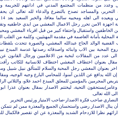
ل وعدد من منظمات المجتمع المدني في ادانتهم للجريمة وم
التحرير، والمساجد تصدح بالتضرع والدعاء لله تعالى ان يحف
الم
ة اجهزة الامن تحرر رجل الاعمال المغشي من ايدي خاطفيه وت
ن الخاطفين واستقبال واحتفاء كبير من قبل اقرباء المغشي ومحبي
المحلية بأمانة العاصمة في مقدمة المهنئيين، وكلمة من القلب ا
القضية الوالد الحاج عبدالله المغشي، والصورة تتحدث بلقطات
وح المحبة بين الاب وابنائه واصدقائه رصدتها عدسة المبدع نبي
الى عدد من المقالات لنخبة من الاعلاميين ورجال القانون عن ا
 مقال بعنوان اختطاف المغشي اختطاف للانسانية للكاتب رأفت
اخر بعنوان المغشي رجل المحبة والسلام للمتألق نبيل شبيل ومق
إن الله يدافع عن اللذين آمنوا، للمحامي البارع وجيه الوجيه، ومقا
تربص المجرمين بالمؤمنين للمعلق المبدع احمد علاو، والثلاثي الرا
وعامر)يستحقون التحية، ليختتم الاصدار بمقال بعنوان عذرا ابو 
الى الله تعالى.
النصاري صاحب فكرة الاصدار-صاحب الامتياز ورئيس التحرير
أن ينال الاصدار رضى واستحسان الجميع والمعذرة ممن لم نتمكن 
رائهم نظرا للازدحام الشديد والمعذرة عن اي تقصير فالكمال لل