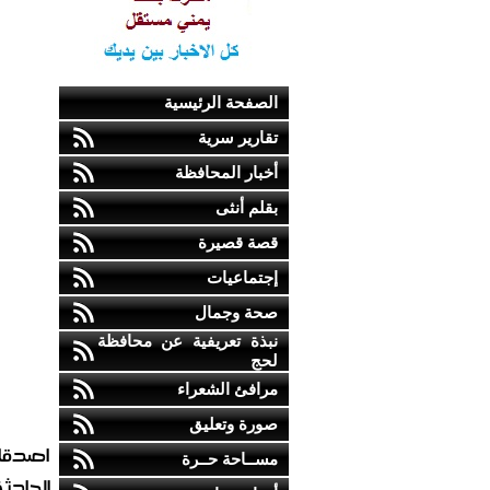
الصفحة الرئيسية
تقارير سرية
أخبار المحافظة
بقلم أنثى
قصة قصيرة
إجتماعيات
صحة وجمال
نبذة تعريفية عن محافظة
لحج
مرافئ الشعراء
صورة وتعليق
اصدقاء
مســاحة حــرة
الحادثة