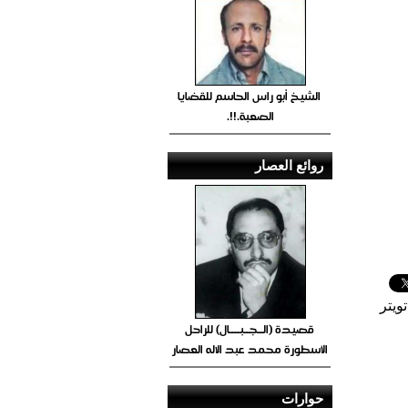
الشيخ أبو راس الحاسم للقضايا
الصعبة.!!.
روائع العصار
ويتر
قصيدة (الــجــبــــال) للراحل
الأسطورة محمد عبد الاله العصار
حوارات