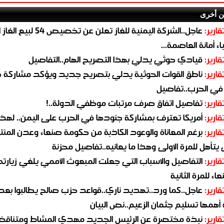
ن أخرى
قارير:
عاجل..الشركة اليمنية للغاز تعلن عن تخ
ء أمانة العاصمة...
قارير:
قيادي حوثي يدلي بهذا التصريح الهام..التفاصيل
قارير:
ناطق القوات الحوثية يدلي بتصريح جديد ويؤكد مشاركة 
 في الحرب..تفاصيل
قارير:
تفاصيل اتفاق صرف مرتبات موظفي الدولة..!
قارير:
أمريكا تعترف بمشاركة جنودها في الحرب على اليمن.. لهذا
قارير:
برغم المعاناة والوعود الكاذبة من حكومة صنعاء وعدن المن
يتأهل للمرة الاولى وهذا ما يعانيه..تفاصيل محزنة
قارير:
التفاصيل والاسباب التي جعلت المبعوث الأممي يلغي زيارته 
اء للمرة الثانية
قارير:
عاجل..كما ورد..تهديد ناري..قواعد حزب صالح يطالبوا بعد
همها تسليم جثمان الزعيم..نص البيان
قارير:
نبذة مختصرة عن الرئيس الجديد مهدي المشاط ومتناق