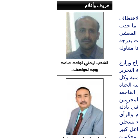
حروف وأقلام
الاختطاف
 ما حدث
د المغشي
ت بدرجة
 متناولة
الشعب اليمني الواحد صامد
انع الافراح وزارع
بوجه العواصف..
 التحرير
نية وكل
ة الجناة
 الفاجعه
لمجرمين
ي بأدلة
 والرأي
اء يسجلن
عل كبير
 وحكومة