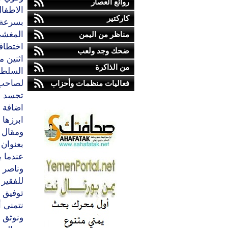
روائع العصار
الاطفا
كاركتير
بسرعة 
مناظر من اليمن
اختطاف
ضحك وجد ولعب
اثنين م
من الذاكرة
السلطة 
لصاحب 
فعاليات منظمات وأحزاب
تجسد ر
اضافة 
ابرزها
ومقال 
بعنوان 
عندما ي
وناصر 
للفقير 
توفيق 
نتمنى 
ونوثق ا