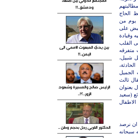
المجتمع الدولي بين صنعاء
طالبتهم
ودمشق..!!
ظ الحاج
غشي ويعيده الى اهله ومحبيه سالما معافا، والخبر السعيد بعد 14 يوم من
قبض على
ه وقيادة
لى القلب
بين يدي المبعوث الأممي الى
 متفرقه
اليمن..!!
ل شبيل،
لحادثة،
 الجميل
ال ثالث
الرئيس صالح والمسيرة وشهود
ل بعنوان
الزور..؟!..
ئع (سعيد
الاطفال
ان نرصد
الدكتور القربي رجل بحجم وطن ..
ه سبحانه