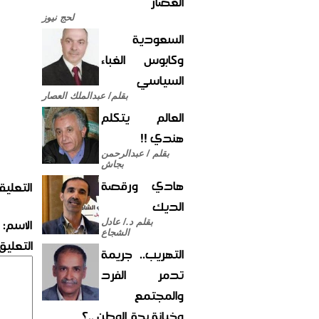
العصار
لحج نيوز
السعودية
وكابوس الغباء
السياسي
بقلم/ عبدالملك العصار
العالم يتكلم
هندي !!
بقلم / عبدالرحمن
بجاش
هادي ورقصة
التعليق
الديك
الاسم:
بقلم د./ عادل
الشجاع
التعليق:
التهريب.. جريمة
تدمر الفرد
والمجتمع
وخيانة بحق الوطن ..؟