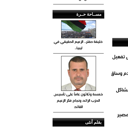
مســاحة حــرة
خليفة حفتر.. الزعيم الحقيقي في
ليبيا..
 تفعيل
دم وساق
مشاكل
خمسة وثلاثون عاماً على تأسيس
الحزب الرائد ونجاح فكر الزعيم
القائد
مصير
بقلم أنثى