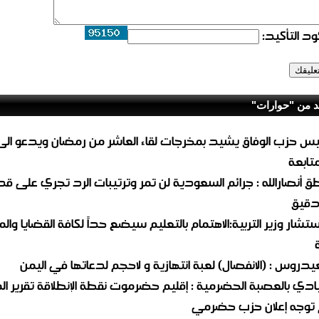
د التأكيد:
د من "حوارات"
يس حزب الوفاق يشيد بمخرجات لقاء العاشر من رمضان ويدعو الى
متابعة
طق أنصارالله : جرائم السعودية لن تمر وترتيبات الرد تجري على ق
دقيق
تشار وزير التربية:الاهتمام بالتعليم سيضع حداً لكافة القضايا وال
عيدروس : (الانفصال) لعبة انتهازية و لاحجم لدعاتها في اليمن
ادي بالعصبة الحضرمية : إقليم حضرموت نقطة الإنطلاقة تقرير ال
توجه إعلان حزب حضرمي