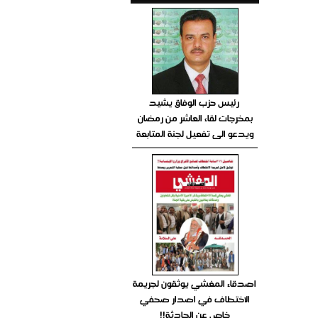
رئيس حزب الوفاق يشيد
بمخرجات لقاء العاشر من رمضان
ويدعو الى تفعيل لجنة المتابعة
اصدقاء المغشي يوثقون لجريمة
الاختطاف في اصدار صحفي
خاص عن الحادثة!!