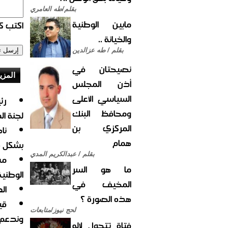
بقلم/طه العامري
مابين الوطنية
اكتب كو
والخيانة ..
بقلم / طه عزالدين
نصيحتان في
المزي
أذن المجلس
السياسي الأعلى
رئ
ومحافظ البنك
لجنة ال
المركزي بن
نا
همام
بشكل 
بقلم / عبدالكريم المدي
مس
ما هو السر
الوطنية
المخيف في
ال
هذه الصورة ؟
قي
لحج نيوز/متابعات
وندعم 
فتاة تتحول لإله