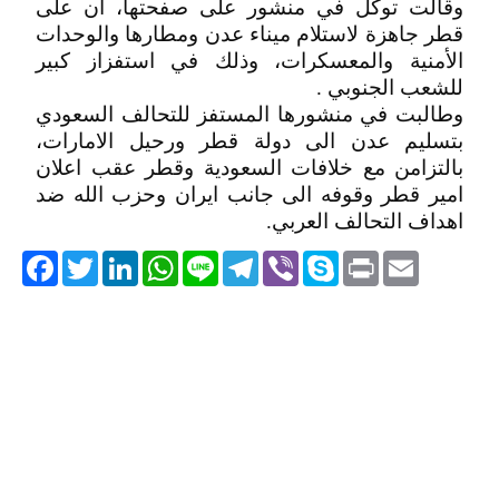
وقالت توكل في منشور على صفحتها، ان على
قطر جاهزة لاستلام ميناء عدن ومطارها والوحدات
الأمنية والمعسكرات، وذلك في استفزاز كبير
للشعب الجنوبي .
وطالبت في منشورها المستفز للتحالف السعودي
بتسليم عدن الى دولة قطر ورحيل الامارات،
بالتزامن مع خلافات السعودية وقطر عقب اعلان
امير قطر وقوفه الى جانب ايران وحزب الله ضد
اهداف التحالف العربي.
acebook
Twitter
LinkedIn
WhatsApp
Line
Telegram
Viber
Skype
Print
Email