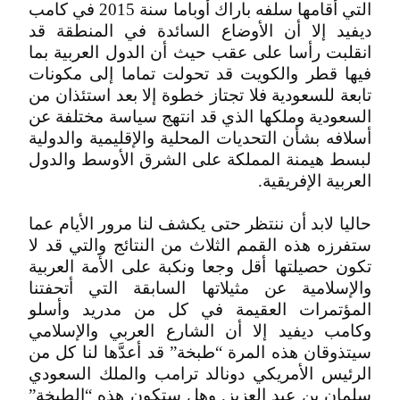
التي أقامها سلفه باراك أوباما سنة 2015 في كامب
ديفيد إلا أن الأوضاع السائدة في المنطقة قد
انقلبت رأسا على عقب حيث أن الدول العربية بما
فيها قطر والكويت قد تحولت تماما إلى مكونات
تابعة للسعودية فلا تجتاز خطوة إلا بعد استئذان من
السعودية وملكها الذي قد انتهج سياسة مختلفة عن
أسلافه بشأن التحديات المحلية والإقليمية والدولية
لبسط هيمنة المملكة على الشرق الأوسط والدول
العربية الإفريقية.
حاليا لابد أن ننتظر حتى يكشف لنا مرور الأيام عما
ستفرزه هذه القمم الثلاث من النتائج والتي قد لا
تكون حصيلتها أقل وجعا ونكبة على الأمة العربية
والإسلامية عن مثيلاتها السابقة التي أتحفتنا
المؤتمرات العقيمة في كل من مدريد وأسلو
وكامب ديفيد إلا أن الشارع العربي والإسلامي
سيتذوقان هذه المرة “طبخة” قد أعدَّها لنا كل من
الرئيس الأمريكي دونالد ترامب والملك السعودي
سلمان بن عبد العزيز. وهل ستكون هذه “الطبخة”