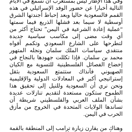
وفي هذا الإطار ليس بمستغرب أن نسمع في الأيام
التالية أخبارا عن حضور الوفد الإسرائيلي في هذه
القمم فالسعودية حاليا وبعد إحباط أجندتها الشرق
أوسطية لا سيما بعد فشلها الذريع فيما سمتها
“عملية إعادة الشرعية في اليمن” تحتاج أكثر من
أي وقت مضى إلى مكاسب سياسية جديدة
لتطرحها على الشارع السعودي وتكمم أفواه
منتقدي سياسات الملك سلمان ونجله المتهور
محمد بن سلمان. فإذا تكللت جهودها بالنجاح في
إخضاع الفصائل الفلسطينية للتسوية مع الكيان
الصهيوني فآنذاك ستتمتع السعودية بثقل
إستراتيجي أكبر في المعادلات الدولية والإقليمية
ونحن نري أن السعودية وللنيل إلى تحقيق هذا
الطموح ستكون مستعدة لتقديم تنازلات عديدة
بشأن الملف العربي والفلسطيني شريطة أن
تساندها الولايات المتحدة في الخروج من مأزق
الحرب في اليمن.
وهناك من يقارن زيارة ترامب إلى المنطقة بالقمة