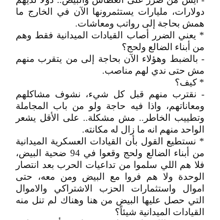
دولارات، مليارات يستثمرونها الآن في الخارج ما
همش بحاجة إلى رواتب ومعاشات.
* يعني الضرر أصاب القيادات الميدانية فقط وهم
من أبناء الضالع ولحج؟
- بالضبط وهؤلاء الآن بحاجة إلى من يتقرب منهم
مش حتى ندي لهم مناصب.
* كيف؟
- نقترب منهم قبل كل شيء، نشوف مشاكلهم
ومعاناتهم، واذا فيه حاجة ولو من باب المجاملة
وتطييب الخاطر.. مش مشكلة.. على الأقل يشعر
الواحد منهم انه ما زال له مكانته.
* نستطيع القول بأن القيادات العسكرية الميدانية
من أبناء الضالع ولحج وقعوا في 94 ضحية البيض،
فلا هم اللي سلموا من تداعيات الحرب بعد انتصار
الوحدة ولا هم فروا مع البيض ومن معه، حتى
اموال واستثمارات الحزب الاشتراكي والاموال
التي حصل عليها البيض من هنا وهناك لم تنل منه
القيادات الميدانية شيئاً؟