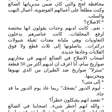
محافظة لحج والتي كان ضمن مديرياتها الضالع
وكنت مطلعاً على أعمالهم الفوضوية، أعمال النهب
والسلب.
* الاصلاح؟
- نعم.. كانت لديهم وحدات يقولون انها مختصة
لرفع المخلفات.. كانت عناصرهم يدخلون
التعاونيات وهي مليانة معدات ثقيلة شيولات
دركترات.. يناصلونها إلى ثلاث قطع ولا فوق
القلابات وعادها جديدة.
أصحاب الاصلاح في الضالع لديهم في مخازنهم
صواريخ سام، أنا اعرف ان لديهم أكثر من 50 قطعة
“سترلا” صواريخ ضد الطيران من الذي نهبوها
ومخزنينها.
* إلى متى؟
- ليوم الدبور “يضحك” ربما عاد يوم الدبور ما قد
جاء.
* تقصد انهم يشكلون خطراً؟
- والله انهم أخطر شيء.. اصحابنا في الضالع
القيادات العسكرية الميدانية السابقة قد سلموا