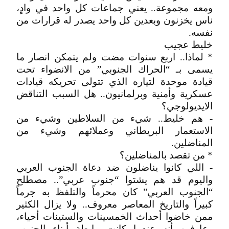
ومعه مجموعة.. يعني جماعات كل واحد في وادٍ،
ناس يخزنون وبعدين كل واحد يصدر له قرارات من
نفسه.
خليط عجيب
* لماذا.. اربع سنوات مضت ولم يتمكن انصار ما
يسمى بـ “الحراك الجنوبي” من الانضواء تحت
قيادة موحدة لتياره الذي تتولى تحريكه قيادات
عسكرية وأمنية وبرلمانيون.. هل السبب التناقض
الايديولوجي؟
- هم خليط.. شيء من السلاطين وشيء من
الاستعمار البريطاني وعملائهم وشيء من
المناضلين.
* من تقصد بالمناضلين؟
- اللي كانوا يناضلون ضد دعاة الجنوب العربي
واليوم قد هم يشتوا “جنوب عربي”.. مصطلح
“الجنوب العربي” كان محرماً والتلفظ به جرماً
كبيراً والتاريخ المعاصر معروف.. ولا يزال الكثير
ممن خاضوا أحداث الخمسينات والستينات أحياء،
وعارفين أنه عندما كانت رابطة أبناء الجنوب