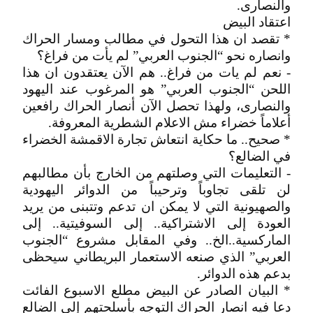
والنصارى.
اعتقاد البيض
* تقصد ان هذا التحول في مطالب ومسار الحراك
وانصاره نحو “الجنوب العربي” لم يأت من فراغ؟
- نعم لم يات من فراغ.. هم الآن يعتقدون ان هذا
اللحن “الجنوب العربي” هو المرغوب عند اليهود
والنصارى، ولهذا تحصل الآن أنصار الحراك رافعين
أعلاماً خضراء مش الاعلام الشطرية المعروفة.
* صحيح.. ما حكاية انتعاش تجارة الاقمشة الخضراء
في الضالع؟
- التعليمات التي وصلتهم من الخارج بأن مطالبهم
لن تلقى تجاوباً وترحيباً من الدوائر اليهودية
والصهيونية التي لا يمكن ان تدعم وتتبنى من يريد
العودة إلى الاشتراكية.. إلى السوفيتية.. إلى
الماركسية..الخ.. وفي المقابل مشروع “الجنوب
العربي” الذي صنعه الاستعمار البريطاني سيحظى
بدعم هذه الدوائر.
* البيان الصادر عن البيض مطلع الاسبوع الفائت
دعا فيه انصار الحراك التوجه بأسلحتهم إلى الضالع