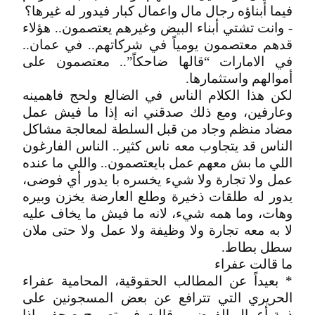
فيما أبناؤه رجال مال واعمال كبار فيدور له غيرها؟
- وانت تشتي أبناء البيض وغيرهم يعتصمون.. هؤلاء
قدهم معتصمون يومياً في شركاتهم.. في عمان..
في الامارات “قالها ضاحكاً”.. معتصمون على
أموالهم واستثمارها.
لكن هذا الكلام الناس في الضالع ولحج فاهمينه
وعارفين، ومع ذلك صدقني انه إذا ما فيش عمل
مضاد منظم وجاد من قبل السلطة لمعالجة مشاكل
الناس قد يتجاوب معه ناس كثير.. الناس الفارغون
اللي ما بش معهم عمل بايعتصمون.. واللي ما عنده
عمل ولا تجارة ولا شيء يخسره با يدور أي فوضى،
يدور له طلقات ذخيرة وطلع العارضة يخزن وبيره
وهات، وما همه شيء، لانه ما فيش ما يخاف عليه
لا به معه تجارة ولا وظيفة ولا عمل ولا حتى ملان
سطل بطاط.
ما قالت عفراء
* بعيداً عن المطالب الحقوقية، المحامية عفراء
الحريري التي تترافع عن بعض المسجونين على
ذمة أعمال الفوضى.. قالت في تصريح صحفي إذا