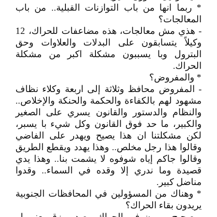
* ربما انها من باب التوازنات القبلية.. من باب
المعالجات؟
- هذي مش معالجات، هذه مضاعفات للحراك، 12
وكيلاً يتسابقون على البدلات والعلاوات وحق
البترول وبا يسببون مشكلة اكبر من مشكلة
الحراك.
* والمفروض؟
- المفروض محافظ وثلاثة إلى اربعة وكلاء نظاف
مشهود لهم بالكفاءة والحكمة والحنكة والإخلاص..
والنظام والدستور والقانون يسري على الصغير
والكبير، ما حد فوق القانون وكل شيء با يسبر،
لكن مشكلتنا ان هذا يصيح ويهدر على الفاضي
وقالوا هذا رجل مخلص.. وهذا يهدد ويقطع الطريق
وقالوا جاكم إياه شوفوه لا يشمت بنا.. وهذا يدي
قصيدة وما ندري إلا وقده في السماء.. وقدوا
مناضل كبير.
* وهناك من المسؤولين في المحافظات الجنوبية
يريدون بقاء الحراك؟
- صحيح.. يرون في الحراك مصدر رزق يعني لو