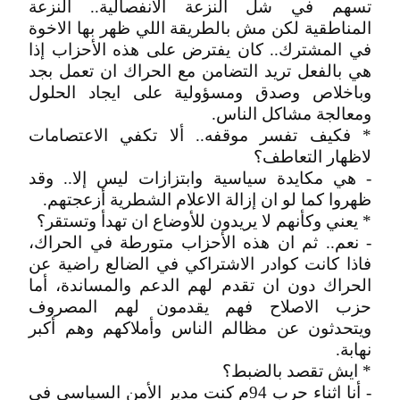
تسهم في شل النزعة الانفصالية.. النزعة
المناطقية لكن مش بالطريقة اللي ظهر بها الاخوة
في المشترك.. كان يفترض على هذه الأحزاب إذا
هي بالفعل تريد التضامن مع الحراك ان تعمل بجد
وباخلاص وصدق ومسؤولية على ايجاد الحلول
ومعالجة مشاكل الناس.
* فكيف تفسر موقفه.. ألا تكفي الاعتصامات
لاظهار التعاطف؟
- هي مكايدة سياسية وابتزازات ليس إلا.. وقد
ظهروا كما لو ان إزالة الاعلام الشطرية أزعجتهم.
* يعني وكأنهم لا يريدون للأوضاع ان تهدأ وتستقر؟
- نعم.. ثم ان هذه الأحزاب متورطة في الحراك،
فاذا كانت كوادر الاشتراكي في الضالع راضية عن
الحراك دون ان تقدم لهم الدعم والمساندة، أما
حزب الاصلاح فهم يقدمون لهم المصروف
ويتحدثون عن مظالم الناس وأملاكهم وهم أكبر
نهابة.
* ايش تقصد بالضبط؟
- أنا اثناء حرب 94م كنت مدير الأمن السياسي في