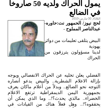
يمول الحراك ولديه 50 صاروخاً
في الضالع
الثلاثاء, 30-مارس-2010
لحج نيوز/ الحمهور نت:حاوره-
عبدالناصر المملوح
-
البيض يتلقى تعليمات من دوائر
يهودية
لدينا مسؤولون يترزقون من
الحراك
الفضلي يعلن تخليه عن الحراك الانفصالي ويوجه
بإزالة الاعلام الشطرية.. والبيض يدعو أنصاره
التوجه نحو الضالع.. وبدلاً من أعلام ماكان يعرف
بجمهورية اليمن الديمقراطية ترتفع الاعلام
الخضراء.. مالذي يحدث؟!.. وما الذي يمكن أن
يحققوه؟!.. وهل فعلاً هناك من القيادات في