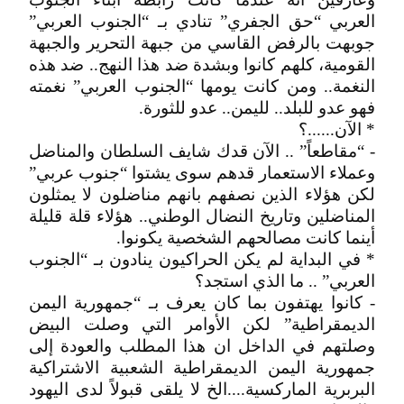
العربي “حق الجفري” تنادي بـ “الجنوب العربي”
جوبهت بالرفض القاسي من جبهة التحرير والجبهة
القومية، كلهم كانوا وبشدة ضد هذا النهج.. ضد هذه
النغمة.. ومن كانت يومها “الجنوب العربي” نغمته
فهو عدو للبلد.. لليمن.. عدو للثورة.
* الآن......؟
- “مقاطعاً” .. الآن قدك شايف السلطان والمناضل
وعملاء الاستعمار قدهم سوى يشتوا “جنوب عربي”
لكن هؤلاء الذين نصفهم بانهم مناضلون لا يمثلون
المناضلين وتاريخ النضال الوطني.. هؤلاء قلة قليلة
أينما كانت مصالحهم الشخصية يكونوا.
* في البداية لم يكن الحراكيون ينادون بـ “الجنوب
العربي” .. ما الذي استجد؟
- كانوا يهتفون بما كان يعرف بـ “جمهورية اليمن
الديمقراطية” لكن الأوامر التي وصلت البيض
وصلتهم في الداخل ان هذا المطلب والعودة إلى
جمهورية اليمن الديمقراطية الشعبية الاشتراكية
البربرية الماركسية....الخ لا يلقى قبولاً لدى اليهود