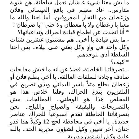
ما بش معنا شيء علشان نعمل سلطنة، هن شوية
مدارس.. عاد معهم في يافع العيسائي وفلان
وزعطان من التجار المعروفين، أما احنا والله ما
معنا با زعطان ولا با معطان ولا حتى “با ضرطان”.
* أنا أتحدث عن اطماع قيادة الحراك وتداعياتها؟
- ما بش قيادة يا أخي.. هم مشتتون عشرين شتات
وكل واحد في وادٍ وكل يغني على ليلاه.. بس احنا
السلطة أذي بنوحدهم.
* كيف؟
- بتصرفاتنا الخاطئة، فضلا عن انه ما فيش معالجات
صادقة وجادة للملفات العالقة، يا أخي يطلع فلان أو
زعطان يطلع مثلاً ياسر اليماني ويدي تصريح في
التلفزيون يندع الحراك، وقلنا خلاص هذا هو
المخلص هذا هو الوطني.. المعالجات مش
بالتصريحات والبقبقة والصياح واللياح.. نحن
بتصرفاتنا الخاطئة نقدم اسبوعياً للحراك عناصر
جديدة.. يا أخي في محافظة لحج 12 وكيلاً هذا قدو
جنان، آخر تعيين وكيل لشؤون مديرية الحد.. بالله
عليك وكيل لشؤون مديرية.