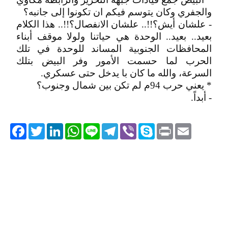
والجفري وكان يتوسم فيكم ان تكونوا إلى جانبه؟
- علشان أيش؟!!.. علشان الانفصال؟!!.. هذا الكلام
بعيد.. بعيد.. الوحدة هي حياتنا ولولا موقف أبناء
المحافظات الجنوبية المساند للوحدة في تلك
الحرب لما حسمت الأمور وفر البيض بتلك
السرعة، والله ما كان با يدخل حتى عسكري.
* يعني حرب 94م لم تكن بين شمال وجنوب؟
- أبداً.
acebook
Twitter
LinkedIn
WhatsApp
Line
Telegram
Viber
Skype
Print
Email