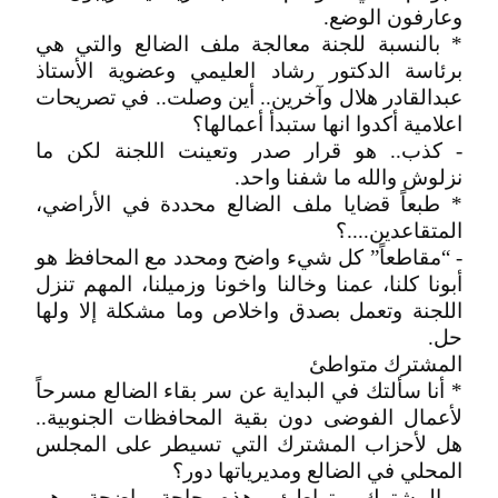
وعارفون الوضع.
* بالنسبة للجنة معالجة ملف الضالع والتي هي
برئاسة الدكتور رشاد العليمي وعضوية الأستاذ
عبدالقادر هلال وآخرين.. أين وصلت.. في تصريحات
اعلامية أكدوا انها ستبدأ أعمالها؟
- كذب.. هو قرار صدر وتعينت اللجنة لكن ما
نزلوش والله ما شفنا واحد.
* طبعاً قضايا ملف الضالع محددة في الأراضي،
المتقاعدين....؟
- “مقاطعاً” كل شيء واضح ومحدد مع المحافظ هو
أبونا كلنا، عمنا وخالنا واخونا وزميلنا، المهم تنزل
اللجنة وتعمل بصدق واخلاص وما مشكلة إلا ولها
حل.
المشترك متواطئ
* أنا سألتك في البداية عن سر بقاء الضالع مسرحاً
لأعمال الفوضى دون بقية المحافظات الجنوبية..
هل لأحزاب المشترك التي تسيطر على المجلس
المحلي في الضالع ومديرياتها دور؟
- المشترك متواطئ وهذه حاجة واضحة.. هم