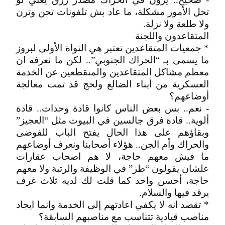
تحل الأمور مشكلة، ما عاد بش تلفونات تحن وترن
ولا طلعة ولا نزلة.
المتقاعدون واللجنة
* جمعيات المتقاعدين تعتبر هي النواة الأولى لبروز
ما يسمى بـ “الحراك الجنوبي”.. لكن ما نعرفه ان
معظم مشاكل المتقاعدين والمنقطعين عن الخدمة
العسكرية من أبناء الضالع ولحج قد تمت معالجة
أوضاعهم؟
- نعم.. بس بعض الناس كانوا قادة وحدات.. قادة
ألوية.. قادة فرق جالسين في البيوت مثل “العجيز”
وبقاؤهم على هذا الحال يفتح الباب للفوضى
والحراك وأم الجن.. هؤلاء أصحابنا ونعرف أوضاعهم
ما فيش معهم حاجة، لا هم اصحاب عقارات
علشان يقولون “طز” في الوظيفة والرتبة ولا معهم
حاجة، أحسن واحد كما قلت لك لديه ثلاث غرف
يرقد فيها والسلام.
* تقصد انه لا يكفي اعادتهم إلى الخدمة وانما ايجاد
مناصب قيادية تتناسب مع مناصبهم السابقة؟