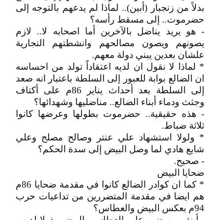
بدلاً من زنجبار (أبين).. لماذا لم يدعهم بالتوجه إلى
حضرموت.. إلى مسقط رأسه؟
- هو يريد يناضل بالآخرين أما اصحابه لا.. لازم
يصونهم ويصون مصالحهم وانشطتهم التجارية
علشان بعدين يبني دولة معهم.
* لماذا لا نقول ان لديه اعتقاداً تولد من احساسه
ان الضالع بوابة للعبور إلى السلطة باعتبار انه صعد
إلى السلطة بعد أحداث يناير 86م على أكتاف
وجثث ودماء أبناء الضالع.. مناضليها وشهدائها؟
- هذه حقيقية.. حضرموت بطولها وعرضها كانوا
ثلاثة ضباط.
* ولولا استشهاد علي عنتر وصالح مصلح وعلي
شايع هادي لما وصل البيض إلى سدة الحكم؟
- صحيح.
ضحايا البيض
* كما ان كوادر الضالع كانوا في مقدمة ضحايا 86م
هم ايضا في مقدمة المتضررين من تداعيات حرب
94م بعكس البيض والعطاس؟
- أيش من ضرر على العطاس والبيض.. ذولا لديهم