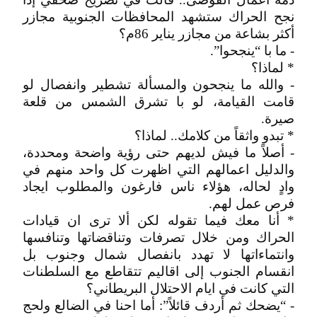
نجح الحراك ستشهد المحافظات الجنوبية مجازر
أكثر بشاعة من مجازر يناير 86م؟
- ما با “ينجحوا”.
* لماذا؟
- والله ما ينجحون والمسألة تشطير وانفصال لو
قامت القيامة، لو با تشرق الشمس من قلعة
صيرة.
* تبدو واثقاً من كلامك.. لماذا؟
- أصلاً ما فيش لديهم حتى رؤية واضحة ومحددة،
والدليل اعمالهم التي اظهرت كل واحد منهم في
وادٍ لحاله، هؤلاء ناس فارغون والمطلوب ايجاد
فرص عمل لهم.
* أنا معك فيما تقوله لكن ألا ترى ان قيادات
الحراك ومن خلال تصرفات وتناقضاتها وتنافسها
وانتماءاتها لا تهدد بانفصال شمال وجنوب بل
انقسام الجنوب إلى اقاليم تتقاطع مع السلطنات
التي كانت في ايام الاحتلال البريطاني؟
- “يضحك ثم أردف قائلاً”: أما احنا في الضالع ولحج