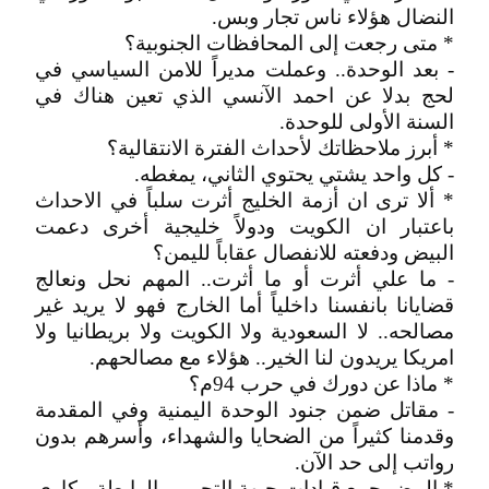
النضال هؤلاء ناس تجار وبس.
* متى رجعت إلى المحافظات الجنوبية؟
- بعد الوحدة.. وعملت مديراً للامن السياسي في
لحج بدلا عن احمد الآنسي الذي تعين هناك في
السنة الأولى للوحدة.
* أبرز ملاحظاتك لأحداث الفترة الانتقالية؟
- كل واحد يشتي يحتوي الثاني، يمغطه.
* ألا ترى ان أزمة الخليج أثرت سلباً في الاحداث
باعتبار ان الكويت ودولاً خليجية أخرى دعمت
البيض ودفعته للانفصال عقاباً لليمن؟
- ما علي أثرت أو ما أثرت.. المهم نحل ونعالج
قضايانا بانفسنا داخلياً أما الخارج فهو لا يريد غير
مصالحه.. لا السعودية ولا الكويت ولا بريطانيا ولا
امريكا يريدون لنا الخير.. هؤلاء مع مصالحهم.
* ماذا عن دورك في حرب 94م؟
- مقاتل ضمن جنود الوحدة اليمنية وفي المقدمة
وقدمنا كثيراً من الضحايا والشهداء، وأسرهم بدون
رواتب إلى حد الآن.
* البيض جمع قيادات جبهة التحرير والرابطة مكاوي