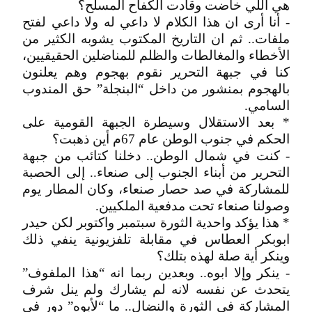
هي اللي خاضت وقادت الكفاح المسلح؟
- أنا أرى ان هذا الكلام لا داعي له ولا داعي لفتح
ملفات.. ثم ان التاريخ المكتوب يشوبه الكثير من
الأخطاء والمغالطات والظلم للمناضلين الحقيقيين،
كنا في جبهة التحرير نقوم بهجوم وهم يعلنون
بالهجوم بمنشور من داخل “البنجلة” حق المندوب
السامي.
* بعد الاستقلال وسيطرة الجبهة القومية على
الحكم في جنوب الوطن عام 67م أين ذهبت؟
- كنت في شمال الوطن.. دخلنا كتائب من جبهة
التحرير من أبناء الجنوب إلى صنعاء.. إلى الحصبة
للمشاركة في صد حصار صنعاء، وكان المطار يوم
وصولنا صنعاء تحت مدفعية الملكيين.
* هذا يؤكد واحدية الثورة سبتمبر واكتوبر لكن حيدر
ابوبكر العطاس في مقابلة تلفزيونية ينفي ذلك
وينكر أية صلة لهذه بتلك؟
- ينكر وإلا ابوه.. وبعدين ربما انه “هذا الملفوف”
يتحدث عن نفسه لانه لم يشارك ولم ينل شرف
المشاركة في الثورة والنضال.. ما “لأبوه” دور في