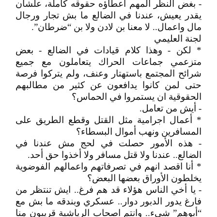
- بغض النظر المهم اعطاؤه حقوقه كاملة، علشان
يقدر يعيش، عندنا في الضالع ما بش تجار ورجال
مال واعمال.. لا معنا بن لادن ولا بن “ضرطان”.
لجنة العليمي
* لكن - وهذا كلام قيادات في الضالع - بعض
متزعمي جماعات الحراك يتعاملون مع جميع
شرائح المجتمع باستهتار وعنف، ولم يتركوا فرصة
حتى لمن كانوا يدافعون عن كثير من مطالبهم
الحقوقية ان يستمروا في الحماس؟
- أيش من تعامل.
* أعمال اجرامية مثل القتل وقطع الطريق على
المسافرين ونهب أموال البسطاء؟
- هذه الأمور حصلت في لحج مش عندنا في
الضالع.. عندنا ولا قتل مسافر ولا أخذوا حق أحد.
* أنا اقصد انهم في تصرفاتهم واعمالهم الفوضوية
يخلطون الأوراق بعضها البعض؟
- يا أخي الناس هؤلاء قد هم فرغ.. ايش تنتظر من
فارغ يدور الدبور دوار.. عسكري وبندقه ما بش مع
“أبوهم” شيء.. وانتم اصحاب الرياشية قريبون منا