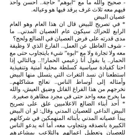
- صحيح والله ما مع “ابوهم” حاجة.. أحسن واحد
فيهم معه ثلاث غرف يرقد فيها هو وعياله.
عصيان البيض
* في تصريح للبيض قال ان هذا العام وهو العام
الرابع للحراك سيكون عام العصيان المدني.. ما
مدى قدرته على فرض العصيان في الضالع ولحج؟
- شوف العاطل عن العمل.. الفارغ الذي لا وظيفة
معه ولا تجارة ولا مع “ابوه” شيء بايتجاوب حتى مع
الحمار.. يا بقول أنا زعيمي الحمار!!.. وبالتالي إذا
احنا كقيادة سياسية كسلطة محلية أمنية وتنفيذية
استطعنا ان نسد الثغرات التي يتسلل منها البيض
وأمثاله إلى أوساط الناس.. نعالج مشاكلهم..
نخرجهم من هذا الفراغ القاتل وضيق العيش، والله
ما يخرج معه واحد حتى في مجرد مظاهرة صغيرة.
* أحد أبناء الضالع الاعلاميين علق على تصريح
البيض الداعي للعصيان المدني وقال: لو ان البيض
يبدأ عصيانه المدني بأبنائه المنهمكين في شركاتهم
الكبيرة بانصدقه ونتجاوب معه، أما انه يدعو الناس
للعصيان وتعطيل اعمالهم والتلاعب بمشاعرهم