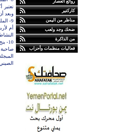
روائع العصار
تعتبر 
كاركتير
وبعد أن
مناظر من اليمن
9- الملكة رانيا — الأردن
أم لأرب
ضحك وجد ولعب
النشاطا
من الذاكرة
10- بنج ليوان — الصين
فعاليات منظمات وأحزاب
صاحبة 
المبجل
الصيني.