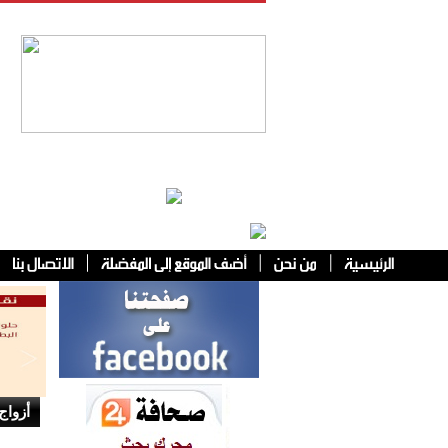
فئات أخرى
أزواج