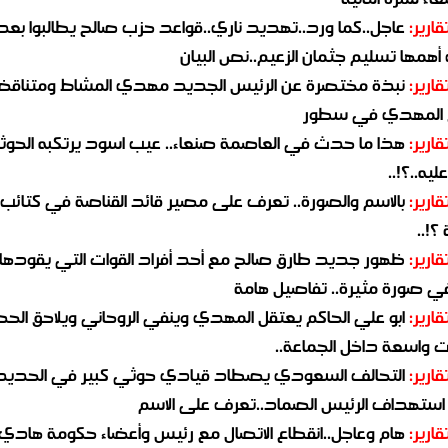
قارير:
عاجل..كما ورد..تهديد ناري..قواعد حزب صالح يطالبوا بعد
همها تسليم جثمان الزعيم..نص البيان
قارير:
نبذة مختصرة عن الرئيس الجديد مهدي المشاط ومتناق
 المهدي في سطور
قارير:
هذا ما حدث في العاصمة صنعاء.. عيب اسود يرتكبه الحوثي
يه..؟!..
قارير:
بالاسم والصورة.. تعرف على مصير قائد القناصة في كتائب
؟!..
قارير:
ظهور جديد طارق صالح مع أحد أفراد القوات التي يقودها
في صورة مثيرة.. تفاصيل هامة
قارير:
ابو علي الحاكم يعتقل المهدي وينفي الروحاني ويلاحق الح
 واسعة داخل الجماعة..
قارير:
التحالف السعودي يصطاد قيادي حوثي كبير في الحديد
استهداف الرئيس الصماد..تعرف على الاسم
قارير:
هام وعاجل..انقطاع الاتصال مع رئيس وأعضاء حكومة هادي