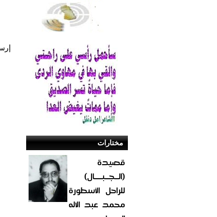
إرس
مختارات
قصيدة
(الــجــبــــال)
للراحل الأسطورة
محمد عبد الاله