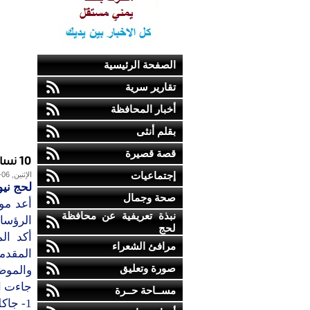
الصفحة الرئيسية
تقارير سرية
أخبار المحافظة
بقلم أنثى
قصة قصيرة
10 نساء تفوقن على أزواجهن الرؤساء...بينهن 2 عربيات
إجتماعيات
الإثنين, 06-فبراير-2017
لحج نيو
صحة وجمال
نبذة تعريفية عن محافظة
الرؤساء
لحج
أكد ال
مرافئ الشعراء
المقدمة
صورة وتعليق
والموض
جاءت ال
مســاحة حــرة
1- جاكلين كينيدي — أمريكا