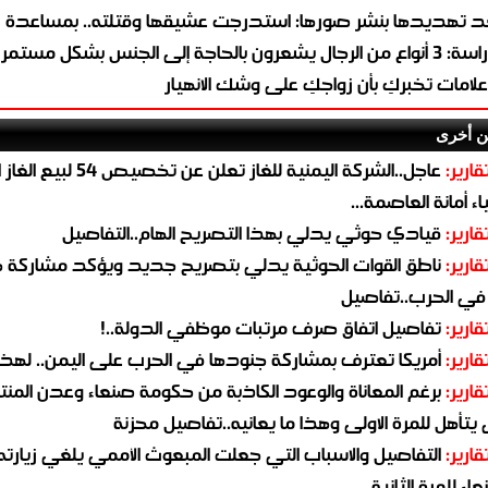
د تهديدها بنشر صورها: استدرجت عشيقها وقتلته.. بمساعدة ز
 من الرجال يشعرون بالحاجة إلى الجنس بشكل مستمر
ن أخرى
قارير:
عاجل..الشركة اليمنية للغاز تعلن عن تخ
ء أمانة العاصمة...
قارير:
قيادي حوثي يدلي بهذا التصريح الهام..التفاصيل
قارير:
ناطق القوات الحوثية يدلي بتصريح جديد ويؤكد مشاركة 
 في الحرب..تفاصيل
قارير:
تفاصيل اتفاق صرف مرتبات موظفي الدولة..!
قارير:
أمريكا تعترف بمشاركة جنودها في الحرب على اليمن.. لهذا
قارير:
برغم المعاناة والوعود الكاذبة من حكومة صنعاء وعدن المن
يتأهل للمرة الاولى وهذا ما يعانيه..تفاصيل محزنة
قارير:
التفاصيل والاسباب التي جعلت المبعوث الأممي يلغي زيارته 
اء للمرة الثانية