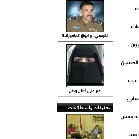
ة
ضات
القوسي.. والابواق الماجورة..!!
ون..
 الحسين
 غرب
عابر على أطلال وطن
صباني
تحقيقات واستطلاعات
ة بنفس
 بعد