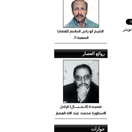
ويتر
الشيخ أبو راس الحاسم للقضايا
الصعبة.!!.
روائع العصار
قصيدة (الــجــبــــال) للراحل
الأسطورة محمد عبد الاله العصار
حوارات