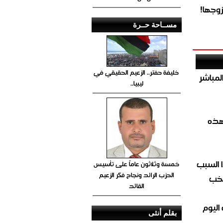
وجها!
مســاحة حــرة
خليفة حفتر.. الزعيم الحقيقي في
صيص 54 لبيع الغاز المباشر
ليبيا..
هذه
 السبب
خمسة وثلاثون عاماً على تأسيس
الحزب الرائد ونجاح فكر الزعيم
تخب
القائد
اليوم
بقلم أنثى