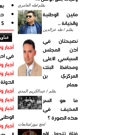
بع
بقلم/طه العامري
مابين الوطنية
دراسة: 3 أنواع
والخيانة ..
5 علامات تخبركِ بأن زواجكِ على وشك الانهيار
بقلم / طه عزالدين
عناوي
نصيحتان في
أخبار وت
أذن المجلس
في احيا
السياسي الأعلى
أخبار وت
ومحافظ البنك
أخبار وت
المركزي بن
الدولة
همام
أخبار وت
بقلم / عبدالكريم المدي
أخبار وت
ما هو السر
أخبار وت
المخيف في
الوطني 
هذه الصورة ؟
أخبار وت
لحج نيوز/متابعات
فتاة تتحول لإله
الى صنع