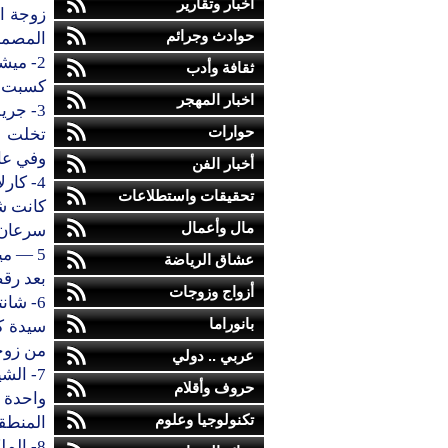
أخبار وتقارير
زوجة ا
حوادث وجرائم
المصممي
2- ميشيل أوباما — أمريكا
ثقافة وأدب
كسبت اح
اخبار المهجر
3- جريس كيلي — موناكو
حوارات
تخلت ع
وفي عام 1982 توفيت في حادث وقيل أنها كا
أخبار الفن
4- كارلا بروني — فرنسا
تحقيقات واستطلاعات
كانت شا
مال وأعمال
سرعان 
5 — ميلانيا ترامب — أمريكا
عشاق الرياضة
بعد رقص
أزواج وزوجات
6- شانتال بيا — الكاميرون
بانوراما
سيدة ك
من زوج
عربي .. دولي
7- الشيخة موزة بنت ناصر المسند — دولة قطر
حروف وأقلام
واحدة 
تكنولوجيا وعلوم
المنطقة
8- الملكة يتيسيا — إسبانيا