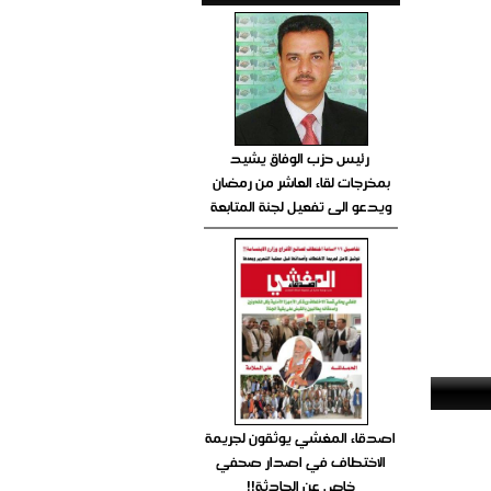
رئيس حزب الوفاق يشيد
بمخرجات لقاء العاشر من رمضان
ويدعو الى تفعيل لجنة المتابعة
اصدقاء المغشي يوثقون لجريمة
الاختطاف في اصدار صحفي
خاص عن الحادثة!!