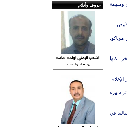
 وملهمة
حروف وأقلام
أبيض.
موناكو،
الشعب اليمني الواحد صامد
ز، لكنها
بوجه العواصف..
الإعلام.
ثر شهرة
اليد في