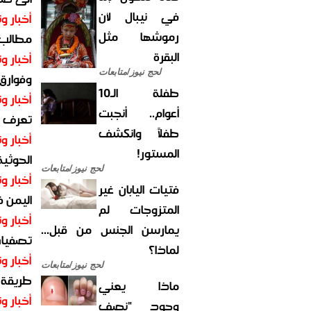
في نيبال لأن
أخبار وت
رموشها مثل
مطالب أ
البقرة
أخبار وت
لحج نيوز/متابعات
وفوارق
طفلة الـ10
أخبار وت
أعوام.. أنجبت
تعرف عل
طفلاً وانكشف
أخبار وت
المستور!
الحوثية 
لحج نيوز/متابعات
أخبار وت
فتيات اليابان غير
اليمن 
المتزوجات لم
أخبار وت
يمارسن الجنس من قبل...
تصفيات
لماذا؟
أخبار وت
لحج نيوز/متابعات
طريقة 
ماذا يعني
أخبار وت
وجود "نصف