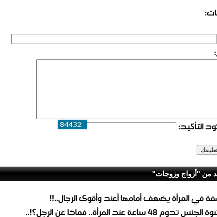
ات:
د التأكيد:
د من "أزواج وزوجات"
ة في المرأة يضعف أمامها أعند وأقوى الرجال..!!
لجنس تدوم 48 ساعة عند المرأة.. فماذا عن الرجل؟!..