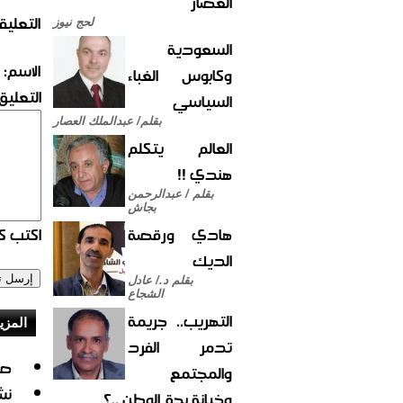
العصار
التعليق
لحج نيوز
السعودية
الاسم:
وكابوس الغباء
التعليق:
السياسي
بقلم/ عبدالملك العصار
العالم يتكلم
هندي !!
بقلم / عبدالرحمن
بجاش
هادي ورقصة
اكتب كو
الديك
بقلم د./ عادل
الشجاع
التهريب.. جريمة
المزي
تدمر الفرد
صف
والمجتمع
نشوة ا
وخيانة بحق الوطن ..؟