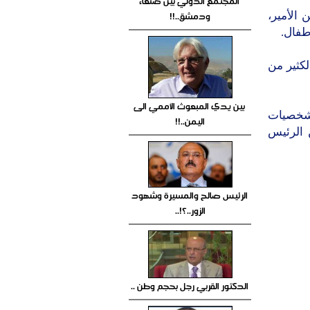
المجتمع الدولي بين صنعاء
ودمشق..!!
الأمير،
طفال.
لكثير من
بين يدي المبعوث الأممي الى
لشخصيات
اليمن..!!
 الرئيس
الرئيس صالح والمسيرة وشهود
الزور..؟!..
الدكتور القربي رجل بحجم وطن ..