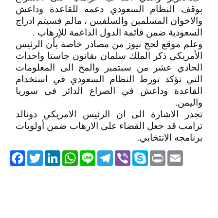
بوقف النظام السعودي دعمه للقاعدة وداعش
والاخوان المسلمين والسلفيين ، مالم فسيتم ادراج
السعودية ضمن قائمة الدول الداعمة للإرهاب .
وعلم موقع لحج نيوز من مصادر خاصة بأن الرئيس
الأمريكي ذكر الملك سلمان بقانون جاستا واحداث
الحادي عشر من سبتمبر والمح الى المعلومات
التي تؤكد تورط النظام السعودي في استخدام
القاعدة وداعش في الصراع الدائر في سوريا
واليمن.
تجدر الاشارة الى ان الرئيس الامريكي دونالد
ترامب قد جعل القضاء على الارهاب ضمن أولويات
برنامجه الانتخابي.
acebook
Twitter
LinkedIn
WhatsApp
Line
Telegram
Viber
Skype
Print
Email