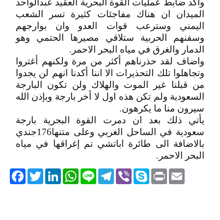
وأكد ضابط عمليات القوة البحرية العقيد عبدالواحد
الميدان ان هناك مفاجئات كثيرة تسر الشعب
اليمني وسترعب قوات العدو وان بوارجهم
وسفنهم الحربية ستلاقي مصيرها الحتمي وهو
الدمار والغرق في مياه البحر الاحمر.
واضاف لقد حذرناهم أكثر من مرة ولكنهم أغتروا
وتجاهلوا تلك التحذيرات الا اننا أكدنا انهم لن يجدوا
من قبلنا غير الموت والهلاك ولن تكون البارجة
السعودية ولم تكن هذه اول لا أخر بارجة وبإذن الله
سيرون منا ما يكرهون.
يأتي ذلك بعد ان دمرت القوة البحرية بارجة
سعودية في الساحل الغربي وعلى متنها176جندي
بالاضافة الى طائرة اباتشي تم إغراقها في مياه
البحر الاحمر.
acebook
Twitter
LinkedIn
WhatsApp
Line
Telegram
Viber
Skype
Print
Email