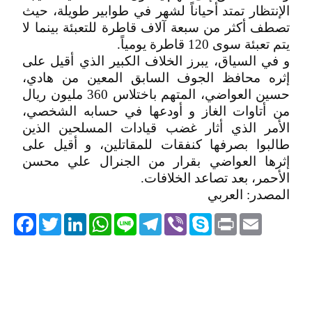
الإنتظار تمتد أحياناً لشهر في طوابير طويلة، حيث
تصطف أكثر من سبعة آلاف قاطرة للتعبئة بينما لا
يتم تعبئة سوى 120 قاطرة يومياً.
و في السياق، يبرز الخلاف الكبير الذي أقيل على
إثره محافظ الجوف السابق المعين من هادي،
حسين العواضي، المتهم باختلاس 360 مليون ريال
من أتاوات الغاز و أودعها في حسابه الشخصي،
الأمر الذي أثار غضب قيادات المسلحين الذين
طالبوا بصرفها كنفقات للمقاتلين، و أقيل على
إثرها العواضي بقرار من الجنرال علي محسن
الأحمر، بعد تصاعد الخلافات.
المصدر: العربي
acebook
Twitter
LinkedIn
WhatsApp
Line
Telegram
Viber
Skype
Print
Email