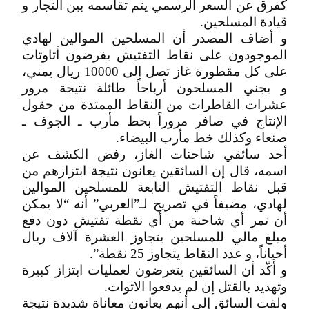
كفرق عن السعر الرسمي يتم تقاسمه بين التجار و
قيادة المسلحين.
و أضاف المصدر أن المسلحين الموالين لهادي
الموجودون على نقاط التفتيش يفرضون أتاوتات
على كل مقطورة غاز تصل إلى 10000 ريال يمني،
و يجني المسلحون أرباحاً طائلة نتيجة مرور
عشرات القاطرات من النقاط الممتدة من حقول
الإنتاج في صافر مروراً بخط مأرب ـ الجوف ـ
صنعاء وكذلك خط مأرب البيضاء.
أحد سائقي شاحنات الغاز، رفض الكشف عن
اسمه، قال إن السائقين يعانون نتيجة ابتزازهم من
قبل نقاط التفتيش التابعة للمسلحين الموالين
لهادي، مضيفاً في تصريح لـ”العربي” أنه “لا يمكن
أن تمر أي شاحنة من أي نقطة تفتيش دون دفع
مبلغ مالي للمسلحين يتجاوز العشرة آلاف ريال
أحياناً، و عدد النقاط يتجاوز 25 نقطة”.
و أكّد أن السائقين يتعرضون لعمليات ابتزاز كبيرة
وتهديد بالقتل إن لم يدفعوا الاتوات.
ولفت السائق إلى أنهم يعانون معاناة شديدة نتيجة