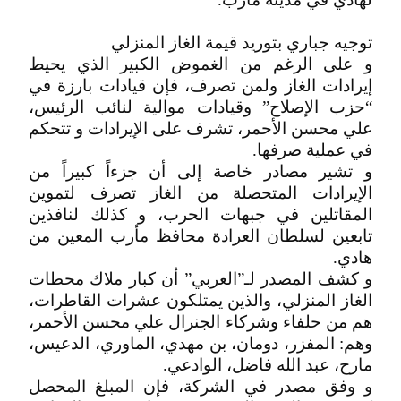
توجيه جباري بتوريد قيمة الغاز المنزلي
و على الرغم من الغموض الكبير الذي يحيط
إيرادات الغاز ولمن تصرف، فإن قيادات بارزة في
“حزب الإصلاح” وقيادات موالية لنائب الرئيس،
علي محسن الأحمر، تشرف على الإيرادات و تتحكم
في عملية صرفها.
و تشير مصادر خاصة إلى أن جزءاً كبيراً من
الإيرادات المتحصلة من الغاز تصرف لتموين
المقاتلين في جبهات الحرب، و كذلك لنافذين
تابعين لسلطان العرادة محافظ مأرب المعين من
هادي.
و كشف المصدر لـ”العربي” أن كبار ملاك محطات
الغاز المنزلي، والذين يمتلكون عشرات القاطرات،
هم من حلفاء وشركاء الجنرال علي محسن الأحمر،
وهم: المفزر، دومان، بن مهدي، الماوري، الدعيس،
مارح، عبد الله فاضل، الوادعي.
و وفق مصدر في الشركة، فإن المبلغ المحصل