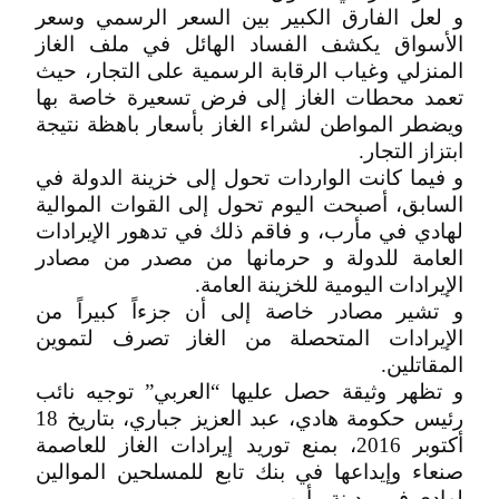
و لعل الفارق الكبير بين السعر الرسمي وسعر
الأسواق يكشف الفساد الهائل في ملف الغاز
المنزلي وغياب الرقابة الرسمية على التجار، حيث
تعمد محطات الغاز إلى فرض تسعيرة خاصة بها
ويضطر المواطن لشراء الغاز بأسعار باهظة نتيجة
ابتزاز التجار.
و فيما كانت الواردات تحول إلى خزينة الدولة في
السابق، أصبحت اليوم تحول إلى القوات الموالية
لهادي في مأرب، و فاقم ذلك في تدهور الإيرادات
العامة للدولة و حرمانها من مصدر من مصادر
الإيرادات اليومية للخزينة العامة.
و تشير مصادر خاصة إلى أن جزءاً كبيراً من
الإيرادات المتحصلة من الغاز تصرف لتموين
المقاتلين.
و تظهر وثيقة حصل عليها “العربي” توجيه نائب
رئيس حكومة هادي، عبد العزيز جباري، بتاريخ 18
أكتوبر 2016، بمنع توريد إيرادات الغاز للعاصمة
صنعاء وإيداعها في بنك تابع للمسلحين الموالين
لهادي في مدينة مأرب.