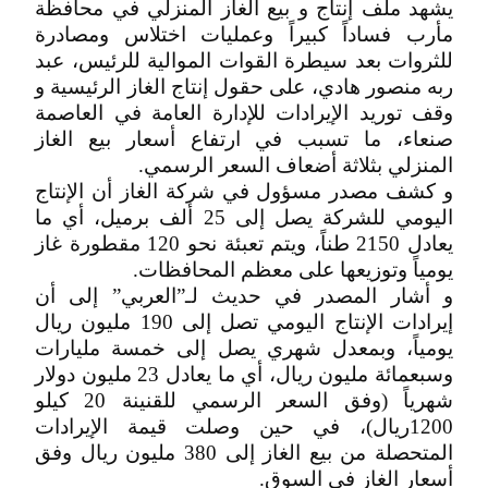
يشهد ملف إنتاج و بيع الغاز المنزلي في محافظة
مأرب فساداً كبيراً وعمليات اختلاس ومصادرة
للثروات بعد سيطرة القوات الموالية للرئيس، عبد
ربه منصور هادي، على حقول إنتاج الغاز الرئيسية و
وقف توريد الإيرادات للإدارة العامة في العاصمة
صنعاء، ما تسبب في ارتفاع أسعار بيع الغاز
المنزلي بثلاثة أضعاف السعر الرسمي.
و كشف مصدر مسؤول في شركة الغاز أن الإنتاج
اليومي للشركة يصل إلى 25 ألف برميل، أي ما
يعادل 2150 طناً، ويتم تعبئة نحو 120 مقطورة غاز
يومياً وتوزيعها على معظم المحافظات.
و أشار المصدر في حديث لـ”العربي” إلى أن
إيرادات الإنتاج اليومي تصل إلى 190 مليون ريال
يومياً، وبمعدل شهري يصل إلى خمسة مليارات
وسبعمائة مليون ريال، أي ما يعادل 23 مليون دولار
شهرياً (وفق السعر الرسمي للقنينة 20 كيلو
1200ريال)، في حين وصلت قيمة الإيرادات
المتحصلة من بيع الغاز إلى 380 مليون ريال وفق
أسعار الغاز في السوق.