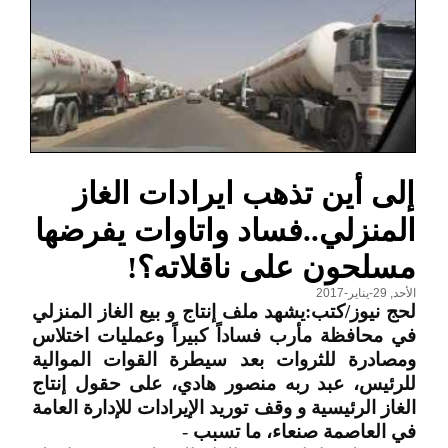
إلى أين تذهب ايرادات الغاز
المنزلي..فساد واتاوات يفرضها
مسلحون على ناقلاته؟!
الأحد, 29-يناير-2017
لحج نيوز/كتب:يشهد ملف إنتاج و بيع الغاز المنزلي
في محافظة مأرب فساداً كبيراً وعمليات اختلاس
ومصادرة للثروات بعد سيطرة القوات الموالية
للرئيس، عبد ربه منصور هادي، على حقول إنتاج
الغاز الرئيسية و وقف توريد الإيرادات للإدارة العامة
في العاصمة صنعاء، ما تسبب
-