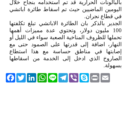
بالبالونات الحرارية قد تم استخدامه بنجاح خلال
اليومين الماضيين حيث تم اسقاط طائرة اباتشي
في قطاع نجران.
الجدير بالذكر بان الطائرة الاباتشي تبلغ تكلفتها
100 مليون دولار، وتحتوي عدة مميزات أهمها
تحملها للظروف المناخية الصعبة سواء في الليل أو
النهار، اضافة إلى قدرتها على الصمود حتى مع
إصابتها في مناطق حساسة مع هذا استطاع
الصاروخ الذي ادخل إلى الخدمة من اسقاطها
بسهولة.
acebook
Twitter
LinkedIn
WhatsApp
Line
Telegram
Viber
Skype
Print
Email