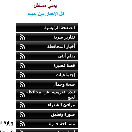
الصفحة الرئيسية
تقارير سرية
أخبار المحافظة
بقلم أنثى
قصة قصيرة
إجتماعيات
صحة وجمال
نبذة تعريفية عن محافظة
لحج
مرافئ الشعراء
صورة وتعليق
وزارة 
مســاحة حــرة
في جبه