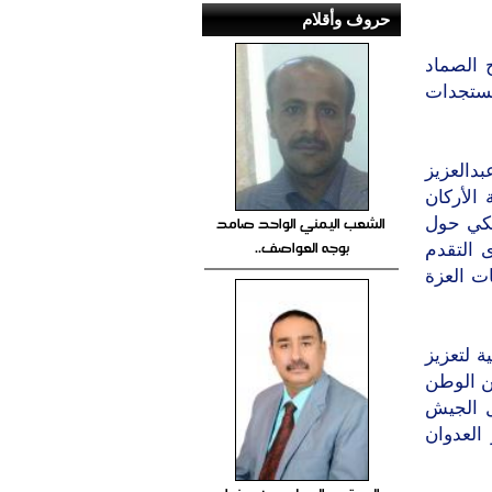
حروف وأقلام
 الصماد
مستجدات
دالعزيز
 الأركان
الشعب اليمني الواحد صامد
وشكي حول
بوجه العواصف..
 التقدم
ت العزة
ة لتعزيز
ن الوطن
ل الجيش
العدوان