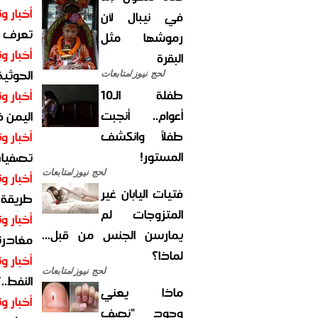
أخبار وت
في نيبال لأن
تعرف عل
رموشها مثل
أخبار وت
البقرة
الحوثية 
لحج نيوز/متابعات
طفلة الـ10
أخبار وت
أعوام.. أنجبت
اليمن 
طفلاً وانكشف
أخبار وت
المستور!
تصفيات
لحج نيوز/متابعات
أخبار وت
فتيات اليابان غير
طريقة 
المتزوجات لم
أخبار وت
يمارسن الجنس من قبل...
مغادرت
لماذا؟
أخبار وت
لحج نيوز/متابعات
النفط..
ماذا يعني
أخبار وت
وجود "نصف