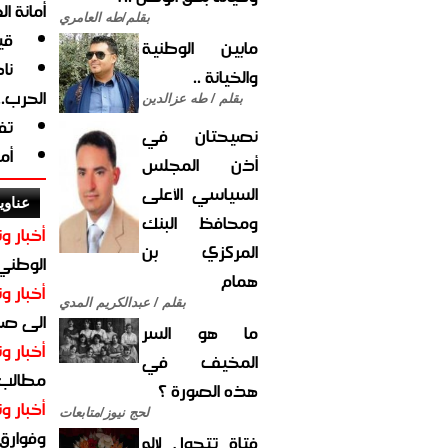
أمانة ا
بقلم/طه العامري
قي
مابين الوطنية
نا
والخيانة ..
الحرب.
بقلم / طه عزالدين
تف
نصيحتان في
أم
أذن المجلس
السياسي الأعلى
عناوي
ومحافظ البنك
أخبار وت
المركزي بن
الوطني 
همام
أخبار وت
بقلم / عبدالكريم المدي
الى صنع
ما هو السر
أخبار وت
المخيف في
مطالب أ
هذه الصورة ؟
أخبار وت
لحج نيوز/متابعات
وفوارق
فتاة تتحول لإله