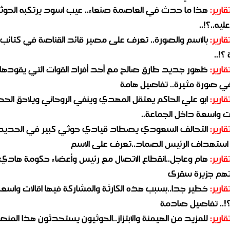
قارير:
هذا ما حدث في العاصمة صنعاء.. عيب اسود يرتكبه الحوثي
يه..؟!..
قارير:
بالاسم والصورة.. تعرف على مصير قائد القناصة في كتائب
؟!..
قارير:
ظهور جديد طارق صالح مع أحد أفراد القوات التي يقودها
في صورة مثيرة.. تفاصيل هامة
قارير:
ابو علي الحاكم يعتقل المهدي وينفي الروحاني ويلاحق الح
 واسعة داخل الجماعة..
قارير:
التحالف السعودي يصطاد قيادي حوثي كبير في الحديد
استهداف الرئيس الصماد..تعرف على الاسم
قارير:
هام وعاجل..انقطاع الاتصال مع رئيس وأعضاء حكومة هادي
هم جزيرة سقرى
قارير:
خطير جدا..بسبب هذه الكارثة والمشاركة فيها اقالات واسع
؟!.. تفاصيل صادمة
قارير:
للمزيد من الهيمنة والابتزاز..الحوثيون يستحدثون هذا المن