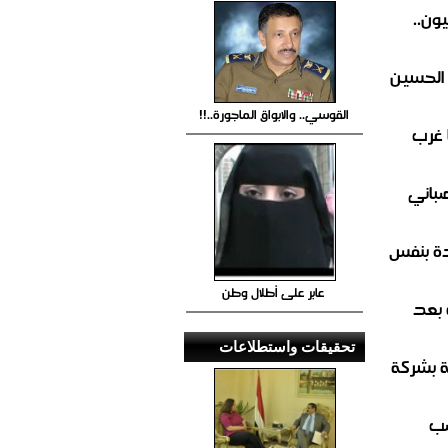
ون..
 الحسين
القوسي.. والابواق الماجورة..!!
 غرب
صباني
ة بنفس
عابر على أطلال وطن
 بعد
تحقيقات واستطلاعات
ة بشركة
صب