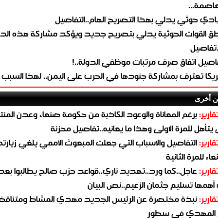
لعاصمة...
ادي حوثي يدلي بهذا التصريح الهام..التفاصيل
طق القوات الحوثية يدلي بتصريح جديد ويؤكد مشاركة هذه الد
.تفاصيل
اصيل اتفاق صرف مرتبات موظفي الدولة..!
ريكا تعترف بمشاركة جنودها في الحرب على اليمن.. لهذا السبب
ن أخرى
قارير:
برغم المعاناة والوعود الكاذبة من حكومة صنعاء وعدن المن
يتأهل للمرة الاولى وهذا ما يعانيه..تفاصيل محزنة
قارير:
التفاصيل والاسباب التي جعلت المبعوث الأممي يلغي زيارته 
اء للمرة الثانية
قارير:
عاجل..كما ورد..تهديد ناري..قواعد حزب صالح يطالبوا بعد
همها تسليم جثمان الزعيم..نص البيان
قارير:
نبذة مختصرة عن الرئيس الجديد مهدي المشاط ومتناق
 المهدي في سطور