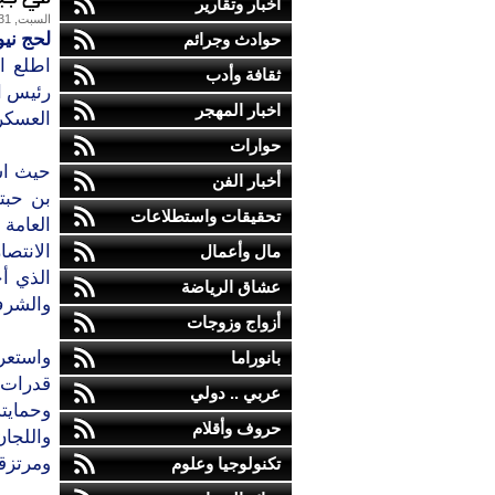
أخبار وتقارير
السبت, 31-ديسمبر-2016
لحج نيو
حوادث وجرائم
اطلع ا
ثقافة وأدب
رئيس ا
اخبار المهجر
العسكري
حوارات
حيث اس
أخبار الفن
بن حبتو
تحقيقات واستطلاعات
العامة 
الانتص
مال وأعمال
الذي أ
عشاق الرياضة
والشرف
أزواج وزوجات
واستعرض
بانوراما
قدرات 
عربي .. دولي
وحمايت
حروف وأقلام
واللجا
ومرتزقت
تكنولوجيا وعلوم