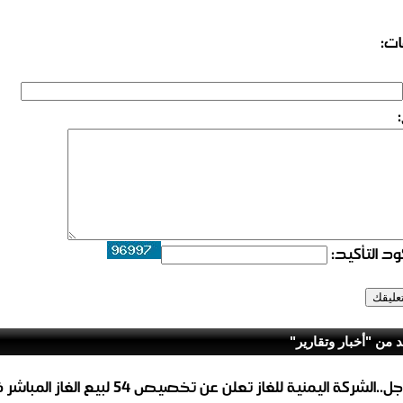
ات:
د التأكيد:
د من "أخبار وتقارير"
عاجل..الشركة اليمنية للغاز تعلن عن تخصيص 54 لبيع 