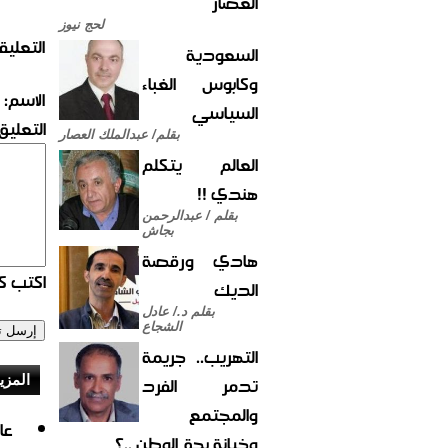
العصار
لحج نيوز
التعليق
السعودية
وكابوس الغباء
الاسم:
السياسي
التعليق:
بقلم/ عبدالملك العصار
العالم يتكلم
هندي !!
بقلم / عبدالرحمن
بجاش
هادي ورقصة
اكتب كو
الديك
بقلم د./ عادل
الشجاع
التهريب.. جريمة
تدمر الفرد
المزي
والمجتمع
وخيانة بحق الوطن ..؟