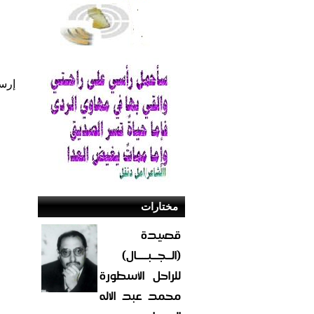
إرس
مختارات
قصيدة
(الــجــبــــال)
للراحل الأسطورة
محمد عبد الاله