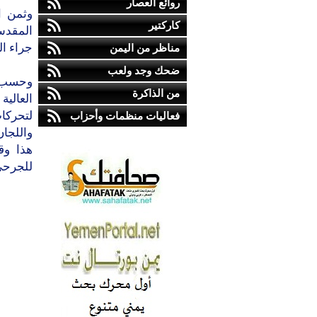
روائع العصار
وثمن ا
كاركتير
المقدس
جراء ال
مناظر من اليمن
ضحك وجد ولعب
وحسب و
من الذاكرة
العالي
لتحركا
فعاليات منظمات وأحزاب
واللجان
هذا وق
للجرحى