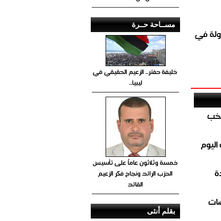
مســاحة حــرة
ولة في
خليفة حفتر.. الزعيم الحقيقي في
ليبيا..
تخب
اليوم
خمسة وثلاثون عاماً على تأسيس
ة
الحزب الرائد ونجاح فكر الزعيم
القائد
ضات
بقلم أنثى