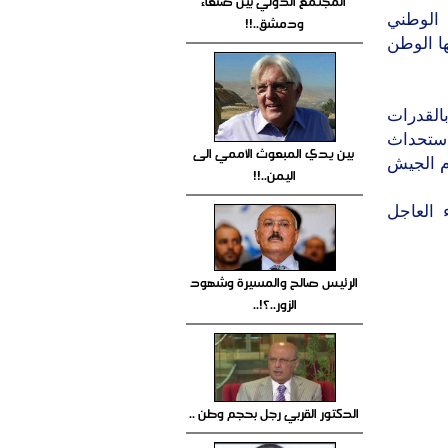
المجتمع الدولي بين صنعاء
 الوطني
ودمشق..!!
ا الوطن
القدرات
استحداث
بين يدي المبعوث الأممي الى
م الجيش
اليمن..!!
 العاجل
الرئيس صالح والمسيرة وشهود
الزور..؟!..
الدكتور القربي رجل بحجم وطن ..