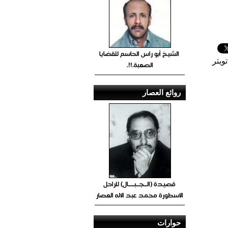
الشيخ أبو راس الحاسم للقضايا
ويتر
الصعبة.!!.
روائع العصار
قصيدة (الــجــبــــال) للراحل
الأسطورة محمد عبد الاله العصار
حوارات