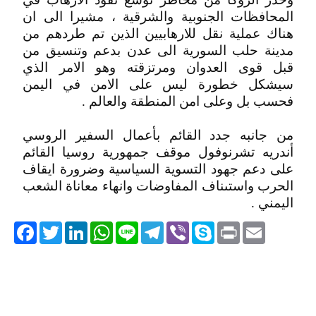
المحافظات الجنوبية والشرقية ، مشيرا الى ان
هناك عملية نقل للارهابيين الذين تم طردهم من
مدينة حلب السورية الى عدن بدعم وتنسيق من
قبل قوى العدوان ومرتزقته وهو الامر الذي
سيشكل خطورة ليس على الامن في اليمن
فحسب بل وعلى امن المنطقة والعالم .
من جانبه جدد القائم بأعمال السفير الروسي
أندريه تشرنوفول موقف جمهورية روسيا القائم
على دعم جهود التسوية السياسية وضرورة ايقاف
الحرب واستىناف المفاوضات وانهاء معاناة الشعب
اليمني .
acebook
Twitter
LinkedIn
WhatsApp
Line
Telegram
Viber
Skype
Print
Email