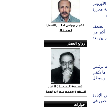
الأوروبي
ة معززة
.
الشيخ أبو راس الحاسم للقضايا
ط الضعف
الصعبة.!!.
قعدا- في أغلبية أكبر من
بين بعد
روائع العصار
ة برئيس
 تعد لديها ما يكفي
، وسيظل
قصيدة (الــجــبــــال) للراحل
الأسطورة محمد عبد الاله العصار
الإبادة
يمبابوي التي راح ضحيتها 20 ألف شخص في
حوارات