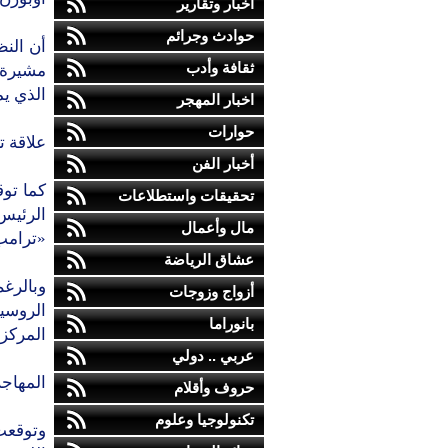
أخبار وتقارير
حوادث وجرائم
أن النظ
ثقافة وأدب
مشيرة 
الذي ي
اخبار المهجر
حوارات
علاقة ت
أخبار الفن
كما تو
تحقيقات واستطلاعات
مال وأعمال
«ترامب
عشاق الرياضة
وبالرغ
أزواج وزوجات
الروسي
بانوراما
المركزي
عربي .. دولي
المهاجر
حروف وأقلام
تكنولوجيا وعلوم
وتوقعت