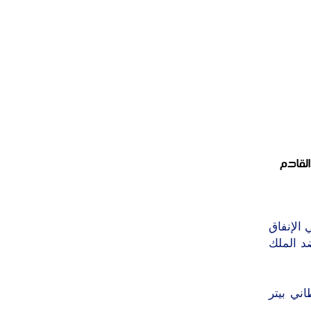
لقادم
الإنفاق
د الملك
20 للصفحي البريطاني بيتر