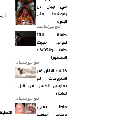
في نيبال لأن
رموشها مثل
إرس
البقرة
لحج نيوز/متابعات
طفلة الـ10
أعوام.. أنجبت
طفلاً وانكشف
المستور!
لحج نيوز/متابعات
فتيات اليابان غير
المتزوجات لم
يمارسن الجنس من قبل...
لماذا؟
لحج نيوز/متابعات
ماذا يعني
التعليق
وجود "نصف