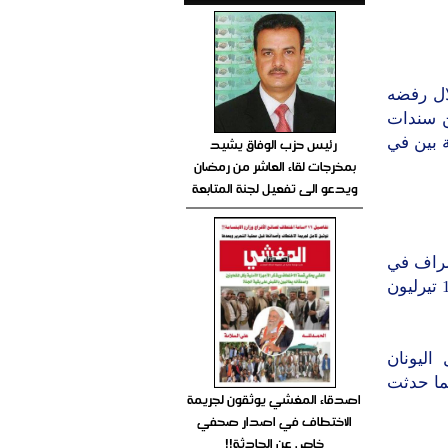
ال رفضه
ن سندات
رئيس حزب الوفاق يشيد
 بين في
بمخرجات لقاء العاشر من رمضان
ويدعو الى تفعيل لجنة المتابعة
والإسراف في
الإنفاق، ووفقا لأرقام صندوق النقد الدولي، فإن مديونية العالم وصلت 152 تيرليون
اليونان
مما حدثت
اصدقاء المغشي يوثقون لجريمة
الاختطاف في اصدار صحفي
خاص عن الحادثة!!