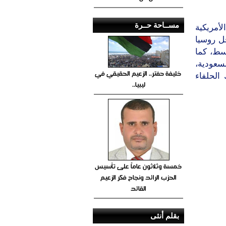
مســاحة حــرة
لأمريكية
ل روسيا
وسط، كما
لسعودية،
خليفة حفتر.. الزعيم الحقيقي في
الحلفاء
ليبيا..
خمسة وثلاثون عاماً على تأسيس
الحزب الرائد ونجاح فكر الزعيم
القائد
بقلم أنثى