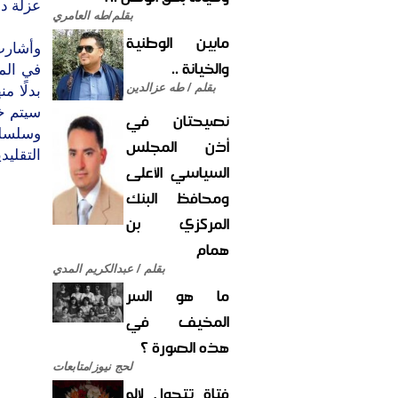
عزلة دو
بقلم/طه العامري
مابين الوطنية
وأشارت 
والخيانة ..
في الم
بقلم / طه عزالدين
بدلًا م
سيتم خل
نصيحتان في
وسلسلة
أذن المجلس
التقليد
السياسي الأعلى
ومحافظ البنك
المركزي بن
همام
بقلم / عبدالكريم المدي
ما هو السر
المخيف في
هذه الصورة ؟
لحج نيوز/متابعات
فتاة تتحول لإله