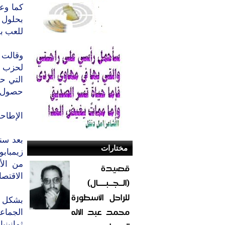
كما وعد
بحلول 
للعب بق
وقالت 
التي ح
حصول حزب
الإطاح
بعد سن
مختارات
من الأ
قصيدة
الاقتصا
(الــجــبــــال)
للراحل الأسطورة
بشكل م
محمد عبد الاله
ثمانيني