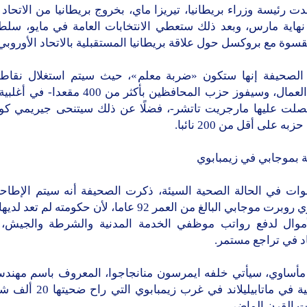
ت رئيسة وزراء بريطانيا، تيريزا ماي، بخروج بريطانيا من الاتحاد 
نهاية مارس، وبعد ذلك ستعطي الانتخابات العامة في مايو، سلط
سوة مع بروكسل حول علاقة بريطانيا المستقبلية بالاتحاد الأوروبي
الصحيفة إنها ستكون «ضربة معلم»، حيث سيتم استغلال نقا
لحزب العمال، وسيفوز حزب المحافظين بأكثر من 400 م
صلت عليها مارجريت تاتشر-، فضلًا عن ذلك سيتنحى جيريمي كور
ه على أقل من 200 نائبا.
ة بموجابي في زيمبابوي
وات في الحالة الصحية السيئة، ذكرت الصحيفة أنه سيتم الإطاح
زيمبابوي روبرت موجابي البالغ من العمر 92 عاما، لأن حكومته لم
موال لدفع رواتب موظفي الخدمة المدنية والشرطة والجيش
د في تراجع مستمر.
أساوي، سيأتي خلفه ايمرسون منانجاجوا، المعروف باسم مهندس 
الجماعية في ماتابيليلاند في غرب ز
ات القرن الماضي.