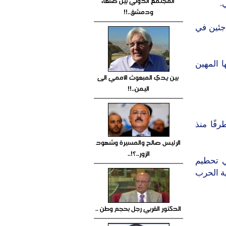
المجتمع الدولي بين صنعاء
.
ودمشق..!!
اجئين في
 المهين
بين يدي المبعوث الأممي الى
اليمن..!!
فًا منذ
الرئيس صالح والمسيرة وشهود
الزور..؟!..
ي تحطيم
ية الحرب
الدكتور القربي رجل بحجم وطن ..