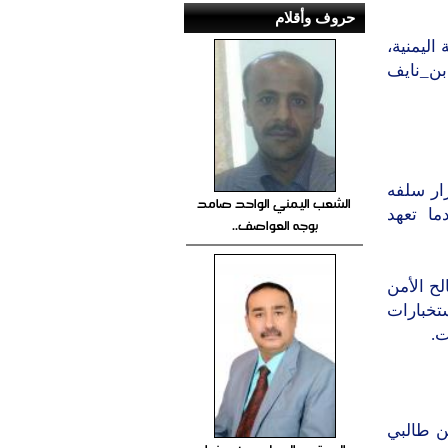
حروف وأقلام
اليمنية،
بن_نايف
ار سلفه
الشعب اليمني الواحد صامد
ة بعدما تعهد
بوجه العواصف..
ح الأمن
تخبارات
ت.
ن طالبي