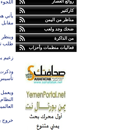
روائع العصار
اللجوء 
كاركتير
يأتي هذ
مناظر من اليمن
مقابل 
ضحك وجد ولعب
وينظر 
من الذاكرة
طلب ترك
فعاليات منظمات وأحزاب
زعيم ي
وذكرت 
تأسيس ا
ويعمل 
النظام 
العالمية
خروج بر