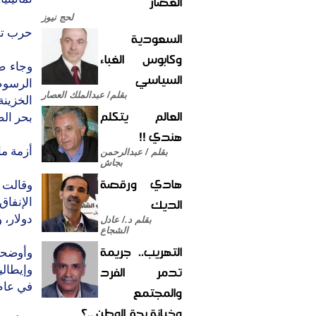
العصار
لحج نيوز
حرب تجا
السعودية
وكابوس الغباء
وجاء ض
السياسي
الرسوم
بقلم/ عبدالملك العصار
الخزين
العالم يتكلم
بحر الص
هندي !!
أزمة ما
بقلم / عبدالرحمن
بجاش
هادي ورقصة
الديك
دولار، 
بقلم د./ عادل
الشجاع
التهريب.. جريمة
وأوضحت
تدمر الفرد
وإيطالي
في عام 008
والمجتمع
وخيانة بحق الوطن ..؟