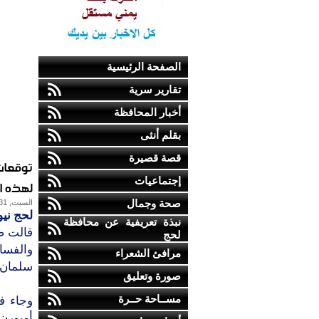
الصفحة الرئيسية
تقارير سرية
أخبار المحافظة
بقلم أنثى
قصة قصيرة
توقعات
إجتماعيات
لهذه ا
صحة وجمال
السبت, 31-ديسمبر-2016
لحج نيو
نبذة تعريفية عن محافظة
قالت ص
لحج
والفسا
مرافئ الشعراء
سلمان بن
صورة وتعليق
مســاحة حــرة
أوبورن