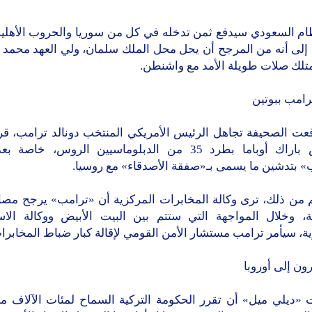
ام السعودي سيدفع ثمن تدخله في كل من سوريا والحروب الأهلية 
إلى أنه من المرجح أن يحل محل الملك سلمان، ولي العهد محمد 
متلك صلات طويلة الأمد مع واشنطن.
رامب ببوتين
قعت الصحيفة تجاهل الرئيس الأمريكي المنتخب دونالد ترامب، قر
الرئيس باراك أوباما بطرد 35 من الدبلوماسيين الروس، خاص
» بتدشين ما يسمى بـ«صفقة الأصدقاء» مع روسيا.
م من ذلك، ترى وكالة المخابرات المركزية أن «ترامب» يرجح مصال
ة، وخلال المواجهة التي ستتم بين البيت الأبيض ووكالة الاس
ة، سيأمر ترامب مستشار الأمن القومي لإقالة كبار ضباط المخابرا
ون إلى أوروبا
 «ديلي ميل» أن تقرر الحكومة التركية السماح لمئات الآلاف م