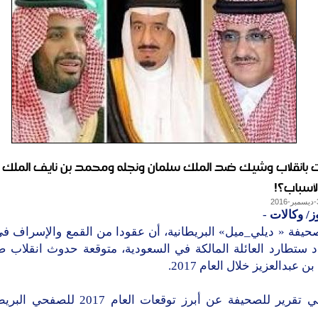
 بانقلاب وشيك ضد الملك سلمان ونجله ومحمد بن نايف الملك ا
لأسباب؟!
ز/ وكالات
-
حيفة « ديلي_ميل» البريطانية، أن عقودا من القمع والإسراف في 
د ستطارد العائلة المالكة في السعودية، متوقعة حدوث انقلاب ض
 عبدالعزيز خلال العام 2017.
وجاء في تقرير للصحيفة عن أبرز توقعات العام 17