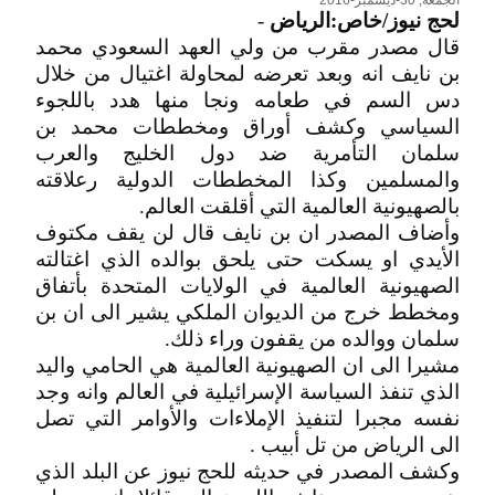
الجمعة, 30-ديسمبر-2016
لحج نيوز/خاص:الرياض
-
قال مصدر مقرب من ولي العهد السعودي محمد
بن نايف انه وبعد تعرضه لمحاولة اغتيال من خلال
دس السم في طعامه ونجا منها هدد باللجوء
السياسي وكشف أوراق ومخططات محمد بن
سلمان التأمرية ضد دول الخليج والعرب
والمسلمين وكذا المخططات الدولية رعلاقته
بالصهيونية العالمية التي أقلقت العالم.
وأضاف المصدر ان بن نايف قال لن يقف مكتوف
الأيدي او يسكت حتى يلحق بوالده الذي اغتالته
الصهيونية العالمية في الولايات المتحدة بأتفاق
ومخطط خرج من الديوان الملكي يشير الى ان بن
سلمان ووالده من يقفون وراء ذلك.
مشيرا الى ان الصهيونية العالمية هي الحامي واليد
الذي تنفذ السياسة الإسرائيلية في العالم وانه وجد
نفسه مجبرا لتنفيذ الإملاءات والأوامر التي تصل
الى الرياض من تل أبيب .
وكشف المصدر في حديثه للحج نيوز عن البلد الذي