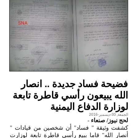
فضيحة فساد جديدة .. انصار
الله يبيعون رأسي قاطرة تابعة
لوزارة الدفاع اليمنية
الجمعة, 30-ديسمبر-2016
لحج نيوز/ صنعاء
-
كشفت وثيقة " فساد" أن شخصين من قيادات "
أنصار الله" قاما ببيع رأسي قاطرة تابعة لوزارت