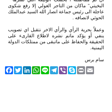
البخيتي" ماكان من التاجر الغولي إلا رفع شكوى
عاجلة الى رئيس جماعة انصار الله السيد عبدالملك
الحوثي لانصافه .
وعملاً بحرية الرأي والرأي الاخر نتقبل اي تصويب
ينفي أو يؤكد ماتم نشره لاطلاع القارىء على
الحقيقة والحفاظ على ماتبقى من ممتلكات الدولة
اليمنية.
سام برس
acebook
Twitter
LinkedIn
WhatsApp
Line
Telegram
Viber
Skype
Print
Email