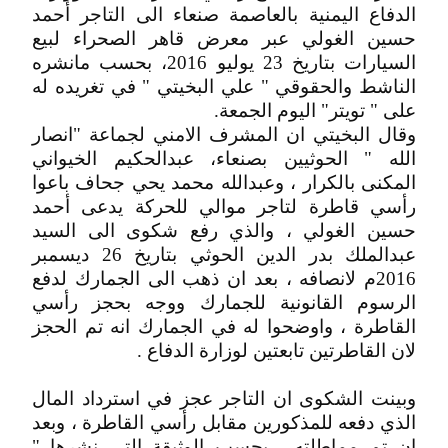
الدفاع اليمنية بالعاصمة صنعاء الى التاجر أحمد
حسين الغولي عبر معرض قاهر الصحراء لبيع
السيارات بتاريخ 23 يوليو 2016، بحسب مانشره
الناشط والحقوقي " علي البخيتي " في تغريده له
على " تويتر" اليوم الجمعة.
وقال البخيتي ان المشرف الامني لجماعة "انصار
الله " الحوثيين بصنعاء، عبدالحكيم الخيواني
المكنى بالكرار ، وعبدالله محمد يحي جحاف باعوا
رأسي قاطرة لتاجر موالي للحركة يدعى أحمد
حسين الغولي ، والذي رفع شكوى الى السيد
عبدالملك بدر الدين الحوثي بتاريخ 26 ديسمبر
2016م لانصافه ، بعد ان ذهب الى الجمارك لدفع
الرسوم القانونية للجمارك ووجه بحجز رأسي
القاطرة ، واوضحوا له في الجمارك انه تم الحجز
لان القاطرتين تابعتين لوزارة الدفاع .
وبينت الشكوى ان التاجر عجز في استرداد المال
الذي دفعه للمذكورين مقابل رأسي القاطرة ، وبعد
ان تم مماطلته ، بحسب الوثيقة التي نشرها "