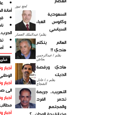
العصار
لحج نيوز
أمانة ا
السعودية
قي
وكابوس الغباء
نا
السياسي
الحرب.
بقلم/ عبدالملك العصار
تف
العالم يتكلم
أم
هندي !!
بقلم / عبدالرحمن
بجاش
عناوي
هادي ورقصة
أخبار وت
الديك
الوطني 
بقلم د./ عادل
أخبار وت
الشجاع
الى صنع
التهريب.. جريمة
أخبار وت
تدمر الفرد
مطالب أ
والمجتمع
أخبار وت
وخيانة بحق الوطن ..؟