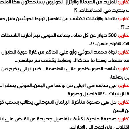
قارير:
للمزيد من الهيمنة والابتزاز..الحوثيون يستحدثون هذا المن
جديد في المحافظات..؟!
قارير:
بالادلة والإثباتات تكشف عن تفاصيل تورط الحوثيين بقتل صا
.؟!..
قارير:
500 دولار عن كل فتاة.. جماعة الحوثي تبتز أقارب الناشطات
ات للافراج عنهن..؟!..
قارير:
نجاة محمد الحوثي وأبو علي الحاكم من غارة جوية للطيران
مة صنعاء.. وهذا ما حدث!!.. وضابط يكشف سر نجاتهم...
قارير:
شاهد الصور..ظهور علني بالعاصمة .. خبير إيراني يخرج من 
ن بصنعاء
قارير:
في سابقة هي الاولى من نوعها في اليمن..الحوثي يسلم ادو
لزينبيات ..؟!التفاصيل وصورة
قارير:
هل هي صحوة متأخرة..البرلمان السوداني يطالب بسحب قو
ن اليمن
قارير:
صحيفة هندية تكشف تفاصيل جديدة عن القبض على ابنة
قتلوني ولن اعود الى الامارات..