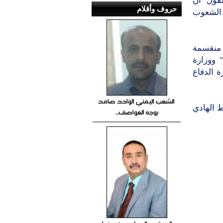
قول" أن
حروف وأقلام
 الشعوب
ت منقسمة
 ووزارة
ة الدفاع
الشعب اليمني الواحد صامد
 الهادي
بوجه العواصف..