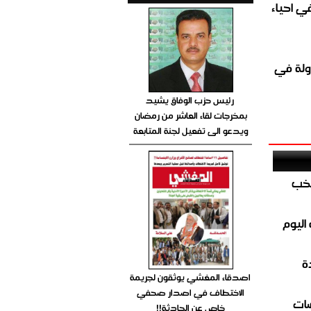
الغاز المباشر في احياء
ولة في
رئيس حزب الوفاق يشيد
بمخرجات لقاء العاشر من رمضان
ويدعو الى تفعيل لجنة المتابعة
تخب
اليوم
ة
اصدقاء المغشي يوثقون لجريمة
الاختطاف في اصدار صحفي
ضات
خاص عن الحادثة!!