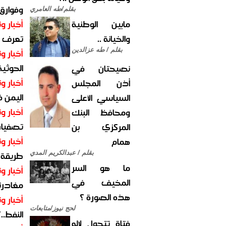
وفوارق
بقلم/طه العامري
مابين الوطنية
أخبار وت
والخيانة ..
تعرف عل
بقلم / طه عزالدين
أخبار وت
الحوثية 
نصيحتان في
أخبار وت
أذن المجلس
اليمن 
السياسي الأعلى
أخبار وت
ومحافظ البنك
تصفيات
المركزي بن
أخبار وت
همام
طريقة 
بقلم / عبدالكريم المدي
ما هو السر
أخبار وت
المخيف في
مغادرت
هذه الصورة ؟
أخبار وت
لحج نيوز/متابعات
النفط..
فتاة تتحول لإله