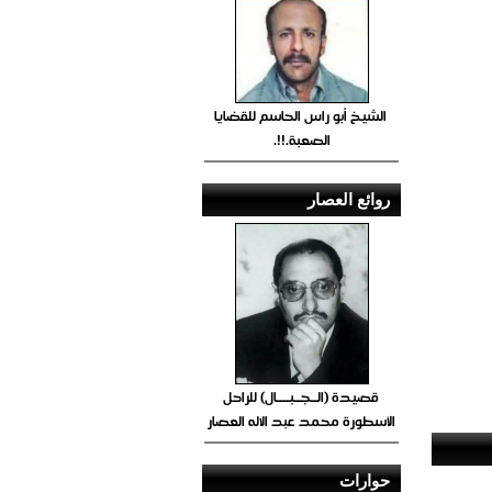
الشيخ أبو راس الحاسم للقضايا
الصعبة.!!.
روائع العصار
قصيدة (الــجــبــــال) للراحل
الأسطورة محمد عبد الاله العصار
حوارات