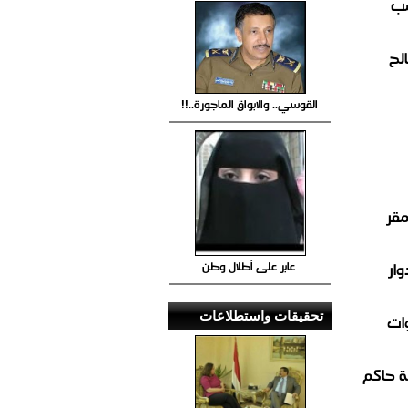
صب
لح
القوسي.. والابواق الماجورة..!!
مقر
عابر على أطلال وطن
ار
تحقيقات واستطلاعات
ات
 حاكم