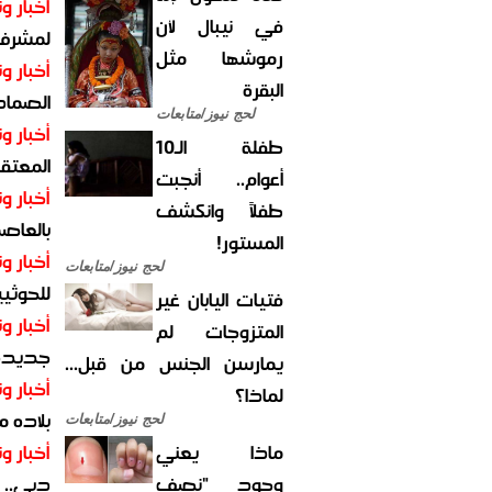
أخبار وت
في نيبال لأن
لمشرف 
رموشها مثل
أخبار وت
البقرة
الصماد.
لحج نيوز/متابعات
أخبار وت
طفلة الـ10
المعتقل
أعوام.. أنجبت
أخبار وت
طفلاً وانكشف
بالعاص
المستور!
أخبار وت
لحج نيوز/متابعات
للحوثيي
فتيات اليابان غير
أخبار وت
المتزوجات لم
جديدة ل
يمارسن الجنس من قبل...
أخبار وت
لماذا؟
بلاده م
لحج نيوز/متابعات
ماذا يعني
أخبار وت
وجود "نصف
دبي.. ا