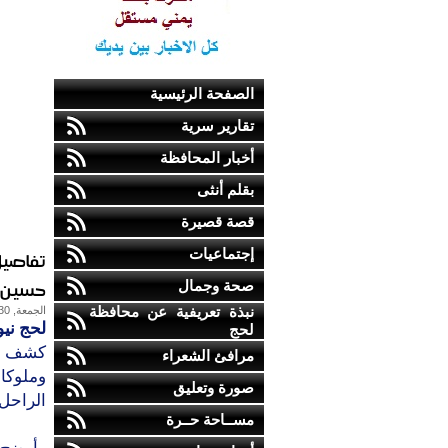
الصفحة الرئيسية
تقارير سرية
أخبار المحافظة
بقلم أنثى
قصة قصيرة
إجتماعيات
تفاصيل
حسين ؟
صحة وجمال
نبذة تعريفية عن محافظة
الجمعة, 30-ديسمبر-2016
لحج نيو
لحج
كشف مو
مرافئ الشعراء
وملوكا
صورة وتعليق
الراحل
مســاحة حــرة