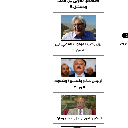
المجتمع الدولي بين صنعاء
ودمشق..!!
ويتر
بين يدي المبعوث الأممي الى
اليمن..!!
الرئيس صالح والمسيرة وشهود
الزور..؟!..
الدكتور القربي رجل بحجم وطن ..