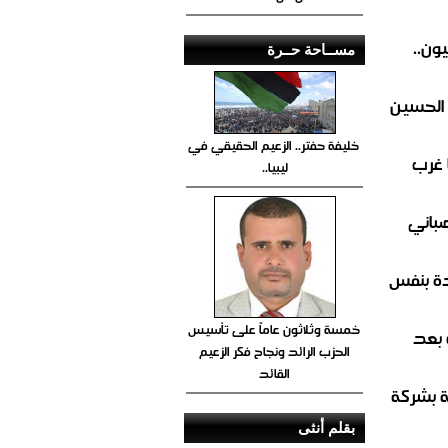
ون..
مســاحة حــرة
 الحسين
خليفة حفتر.. الزعيم الحقيقي في
 غرب
ليبيا..
صباني
ة بنفس
خمسة وثلاثون عاماً على تأسيس
 بعد
الحزب الرائد ونجاح فكر الزعيم
القائد
ة بشركة
بقلم أنثى