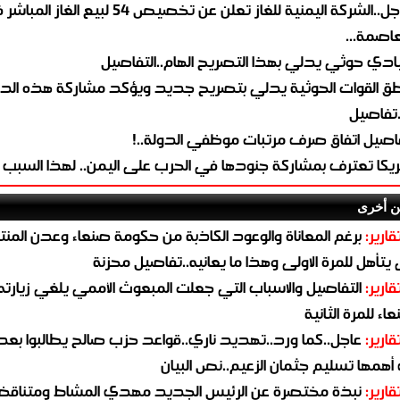
عاجل..الشركة اليمنية للغاز تعلن عن تخصيص 54 لبيع 
لعاصمة...
ادي حوثي يدلي بهذا التصريح الهام..التفاصيل
طق القوات الحوثية يدلي بتصريح جديد ويؤكد مشاركة هذه الد
.تفاصيل
اصيل اتفاق صرف مرتبات موظفي الدولة..!
ريكا تعترف بمشاركة جنودها في الحرب على اليمن.. لهذا السبب
ن أخرى
قارير:
برغم المعاناة والوعود الكاذبة من حكومة صنعاء وعدن المن
يتأهل للمرة الاولى وهذا ما يعانيه..تفاصيل محزنة
قارير:
التفاصيل والاسباب التي جعلت المبعوث الأممي يلغي زيارته 
اء للمرة الثانية
قارير:
عاجل..كما ورد..تهديد ناري..قواعد حزب صالح يطالبوا بعد
همها تسليم جثمان الزعيم..نص البيان
قارير:
نبذة مختصرة عن الرئيس الجديد مهدي المشاط ومتناق