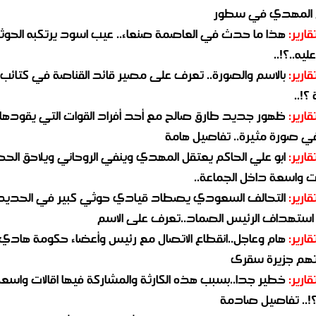
 المهدي في سطور
قارير:
هذا ما حدث في العاصمة صنعاء.. عيب اسود يرتكبه الحوثي
يه..؟!..
قارير:
بالاسم والصورة.. تعرف على مصير قائد القناصة في كتائب
؟!..
قارير:
ظهور جديد طارق صالح مع أحد أفراد القوات التي يقودها
في صورة مثيرة.. تفاصيل هامة
قارير:
ابو علي الحاكم يعتقل المهدي وينفي الروحاني ويلاحق الح
 واسعة داخل الجماعة..
قارير:
التحالف السعودي يصطاد قيادي حوثي كبير في الحديد
استهداف الرئيس الصماد..تعرف على الاسم
قارير:
هام وعاجل..انقطاع الاتصال مع رئيس وأعضاء حكومة هادي
هم جزيرة سقرى
قارير:
خطير جدا..بسبب هذه الكارثة والمشاركة فيها اقالات واسع
؟!.. تفاصيل صادمة