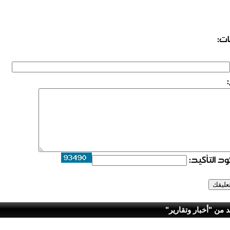
ات:
د التأكيد:
د من "أخبار وتقارير"