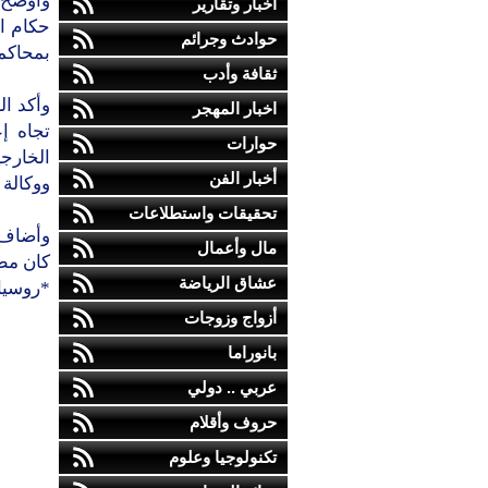
وأوضح 
أخبار وتقارير
حكام ا
حوادث وجرائم
بمحاكمة
ثقافة وأدب
وأكد ال
اخبار المهجر
تجاه إ
حوارات
الخارجي
أخبار الفن
ووكالة 
تحقيقات واستطلاعات
وأضاف 
مال وأعمال
كان مط
عشاق الرياضة
*روسيا 
أزواج وزوجات
بانوراما
عربي .. دولي
حروف وأقلام
تكنولوجيا وعلوم