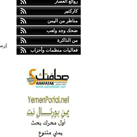
روائع العصار
كاركتير
مناظر من اليمن
ضحك وجد ولعب
من الذاكرة
إرس
فعاليات منظمات وأحزاب