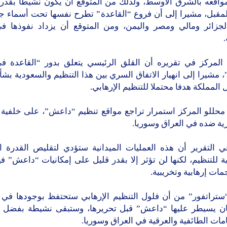
مواقعه بالشرق الأوسط، ولذلك من المتوقع أن يكون نشيطا بقدر 
المقبل، مشيرا إلى أن فروع “القاعدة” تطرح نفسها تحت أسماء ج
والجزائر ومالي ومصر واليمن، ومن المتوقع أن يزداد نفوذها في
.
المركز في تقريره أن القلق الرئيسي يتعلق بدور “القاعدة ف
 مشيرا إلى انهيار الاتفاق السري بين هذا التنظيم والسعودية بشأ
 المملكة هدفا محتملا للتنظيم الإرهابي.
 محللو المركز استمرار تراجع مواقع تنظيم “داعش”، على خلفية 
ية ضده في العراق وسوريا.
ي التقرير أن هذه العمليات الميدانية ستؤدي لتقليص القدرة ا
ية للتنظيم، لكنها لن تؤثر إلا بقدر قليل على إمكانيات “داعش” 
ت إرهابية وتخريبية.
ستراتفور” من أن فلول التنظيم الإرهابي ستحتفظ بوجودها في 
ان يسيطر عليها “داعش” قبل تحريرها، وستبقى نشيطة بفضل اس
مات الطائفية والعرقية في العراق وسوريا.