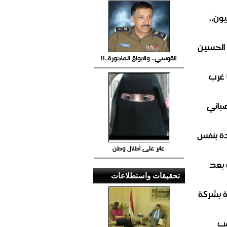
ون..
 الحسين
القوسي.. والابواق الماجورة..!!
 غرب
صباني
ة بنفس
عابر على أطلال وطن
 بعد
تحقيقات واستطلاعات
ة بشركة
صب