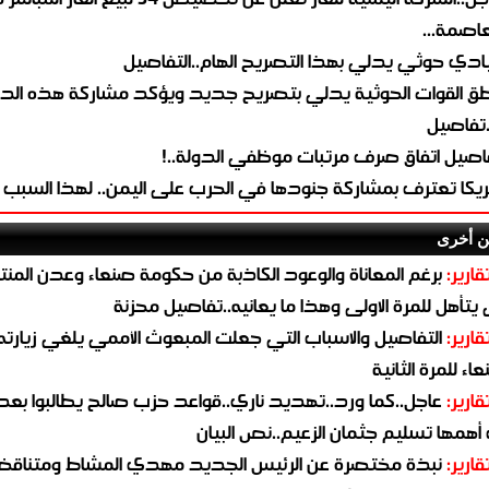
لعاصمة...
ادي حوثي يدلي بهذا التصريح الهام..التفاصيل
طق القوات الحوثية يدلي بتصريح جديد ويؤكد مشاركة هذه الد
.تفاصيل
اصيل اتفاق صرف مرتبات موظفي الدولة..!
ريكا تعترف بمشاركة جنودها في الحرب على اليمن.. لهذا السبب
ن أخرى
قارير:
برغم المعاناة والوعود الكاذبة من حكومة صنعاء وعدن المن
يتأهل للمرة الاولى وهذا ما يعانيه..تفاصيل محزنة
قارير:
التفاصيل والاسباب التي جعلت المبعوث الأممي يلغي زيارته 
اء للمرة الثانية
قارير:
عاجل..كما ورد..تهديد ناري..قواعد حزب صالح يطالبوا بعد
همها تسليم جثمان الزعيم..نص البيان
قارير:
نبذة مختصرة عن الرئيس الجديد مهدي المشاط ومتناق