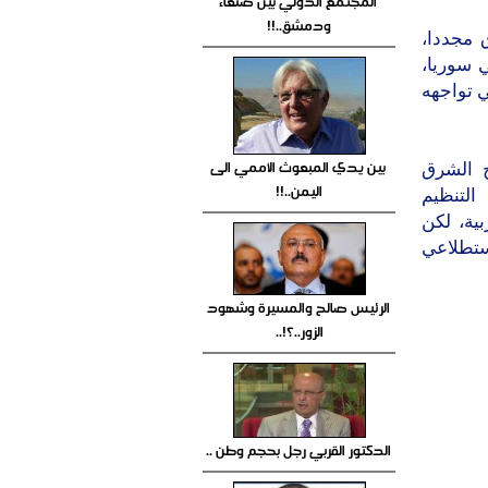
المجتمع الدولي بين صنعاء
ودمشق..!!
 مجددا،
 سوريا،
 تواجهه
بين يدي المبعوث الأممي الى
ج الشرق
اليمن..!!
التنظيم
ية، لكن
ستطلاعي
الرئيس صالح والمسيرة وشهود
الزور..؟!..
الدكتور القربي رجل بحجم وطن ..