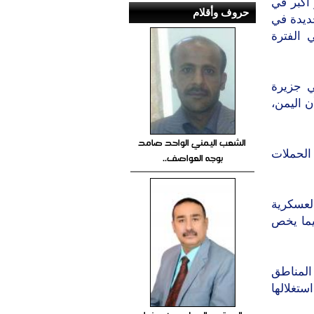
أكبر في
حروف وأقلام
ديدة في
 الفترة
ي جزيرة
ن اليمن،
الشعب اليمني الواحد صامد
الحملات
بوجه العواصف..
لعسكرية
فيما يخص
المناطق
تغلالها