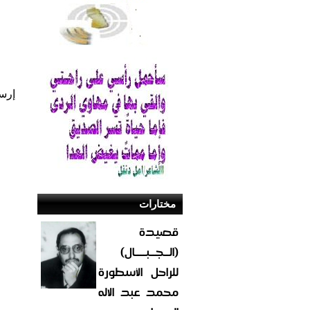
إرس
مختارات
قصيدة
(الــجــبــــال)
للراحل الأسطورة
محمد عبد الاله