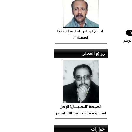
الشيخ أبو راس الحاسم للقضايا
الصعبة.!!.
ويتر
روائع العصار
قصيدة (الــجــبــــال) للراحل
الأسطورة محمد عبد الاله العصار
حوارات