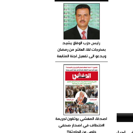
رئيس حزب الوفاق يشيد
بمخرجات لقاء العاشر من رمضان
ويدعو الى تفعيل لجنة المتابعة
اصدقاء المغشي يوثقون لجريمة
الاختطاف في اصدار صحفي
الغاز المباشر في احياء
خاص عن الحادثة!!