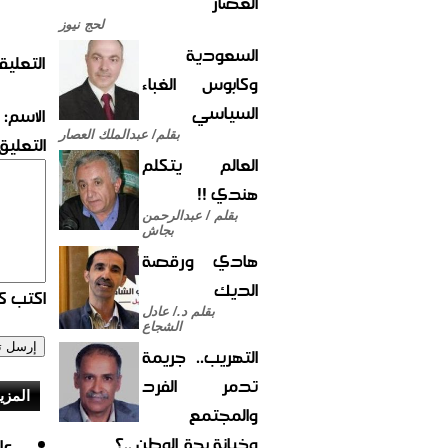
العصار
لحج نيوز
السعودية
التعليق
وكابوس الغباء
السياسي
الاسم:
بقلم/ عبدالملك العصار
التعليق:
العالم يتكلم
هندي !!
بقلم / عبدالرحمن
بجاش
هادي ورقصة
الديك
اكتب كو
بقلم د./ عادل
الشجاع
التهريب.. جريمة
تدمر الفرد
المزي
والمجتمع
وخيانة بحق الوطن ..؟