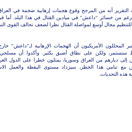
التقرير أنه من المرجح وقوع هجمات إرهابية ضخمة في العراق
رغم من خسائر “داعش” في ميادين القتال في هذا البلد. أما في
للتنظيم مجال أوسع لمواصلة القتال نظرا لضعف تحالف القوى التي
تبر المحللون الأمريكيون أن الهجمات الإرهابية لـ”داعش” خار
 ستستمر، ولكن على نطاق أضيق بكثير. وأكدوا أن مسلحي 
ين إلى ديارهم من العراق وسوريا، يمثلون خطرا على الدول الغرب
من مع تنامي هذا الخطر، سيزداد مستوى اليقظة والعمل الا
 هذه التحديات.