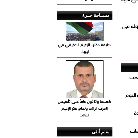
مســاحة حــرة
ولة في
خليفة حفتر.. الزعيم الحقيقي في
ليبيا..
تخب
اليوم
خمسة وثلاثون عاماً على تأسيس
الحزب الرائد ونجاح فكر الزعيم
ة
القائد
ضات
بقلم أنثى