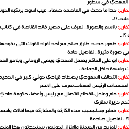
 المهدي في سطور
قارير:
هذا ما حدث في العاصمة صنعاء.. عيب اسود يرتكبه الحوثي
يه..؟!..
قارير:
بالاسم والصورة.. تعرف على مصير قائد القناصة في كتائب
؟!..
قارير:
ظهور جديد طارق صالح مع أحد أفراد القوات التي يقودها
في صورة مثيرة.. تفاصيل هامة
قارير:
ابو علي الحاكم يعتقل المهدي وينفي الروحاني ويلاحق الح
 واسعة داخل الجماعة..
قارير:
التحالف السعودي يصطاد قيادي حوثي كبير في الحديد
استهداف الرئيس الصماد..تعرف على الاسم
قارير:
هام وعاجل..انقطاع الاتصال مع رئيس وأعضاء حكومة هادي
هم جزيرة سقرى
قارير:
خطير جدا..بسبب هذه الكارثة والمشاركة فيها اقالات واسع
؟!.. تفاصيل صادمة
قارير:
للمزيد من الهيمنة والابتزاز..الحوثيون يستحدثون هذا المن