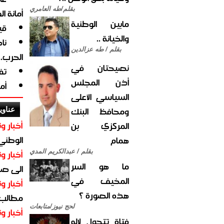
بقلم/طه العامري
أمانة ا
مابين الوطنية
قي
والخيانة ..
نا
بقلم / طه عزالدين
الحرب.
نصيحتان في
تف
أذن المجلس
أم
السياسي الأعلى
ومحافظ البنك
عناوي
أخبار وت
المركزي بن
الوطني 
همام
أخبار وت
بقلم / عبدالكريم المدي
ما هو السر
الى صنع
المخيف في
أخبار وت
هذه الصورة ؟
مطالب أ
لحج نيوز/متابعات
أخبار وت
فتاة تتحول لإله