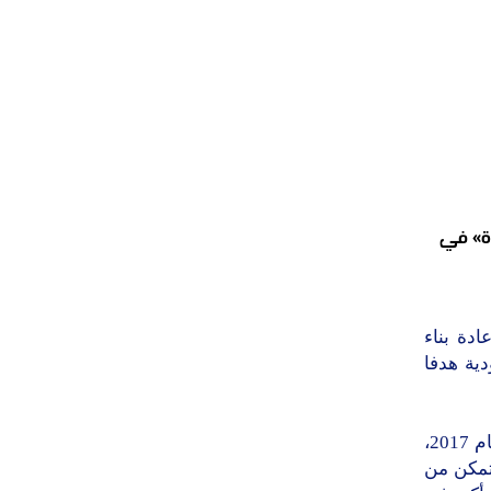
دة» في
ادة بناء
دية هدفا
وأوضح المركز الاستراتيجي الامريكي، في تقرير جديد له بشأن تنبؤاته لعام 2017،
تمكن من