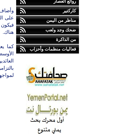
روائع العصار
وأضاف 
كاركتير
على ال
مناظر من اليمن
فيكون 
ضحك وجد ولعب
هناك.
من الذاكرة
كما يع
فعاليات منظمات وأحزاب
الأوسط
العائد
بالتزا
لمواجهة