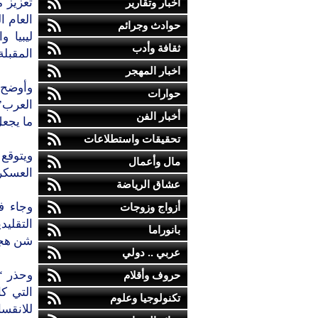
تعزيز 
أخبار وتقارير
العام 
حوادث وجرائم
ليبيا 
ثقافة وأدب
المقبلة
اخبار المهجر
وأوضح 
حوارات
العرب”،
أخبار الفن
ما يجعل
تحقيقات واستطلاعات
ويتوقع
مال وأعمال
العسكر
عشاق الرياضة
وجاء ف
أزواج وزوجات
التقليد
بانوراما
شن هجما
عربي .. دولي
وحذر “
حروف وأقلام
التي ك
تكنولوجيا وعلوم
للانقسا