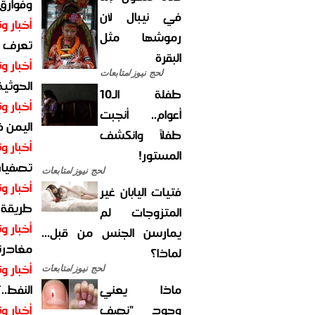
وفوارق
في نيبال لأن
أخبار وت
رموشها مثل
تعرف عل
البقرة
أخبار وت
لحج نيوز/متابعات
الحوثية 
طفلة الـ10
أخبار وت
أعوام.. أنجبت
اليمن 
طفلاً وانكشف
أخبار وت
المستور!
تصفيات
لحج نيوز/متابعات
أخبار وت
فتيات اليابان غير
طريقة 
المتزوجات لم
أخبار وت
يمارسن الجنس من قبل...
مغادرت
لماذا؟
أخبار وت
لحج نيوز/متابعات
ماذا يعني
النفط..
وجود "نصف
أخبار وت