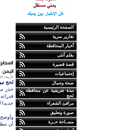
الصفحة الرئيسية
تقارير سرية
أخبار المحافظة
بقلم أنثى
المخاب
قصة قصيرة
اليمن
إجتماعيات
الأربعاء, 28-ديسمبر-2016
لحج نيو
صحة وجمال
حذر مرك
نبذة تعريفية عن محافظة
لحج
قدراته 
جديدا ل
مرافئ الشعراء
صورة وتعليق
مســاحة حــرة
أن تنظ