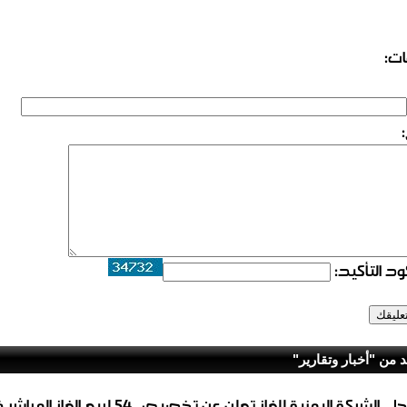
ات:
د التأكيد:
د من "أخبار وتقارير"
عاجل..الشركة اليمنية للغاز تعلن عن تخصيص 54 لبيع 