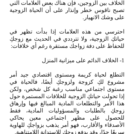
الخلاف بين الزوجين، فإن هناك بعض العلامات التي
تصبح ناقوس خطر وإنذار على أن الحياة الزوجية
على وشك الانهيار.
احترسي من هذه العلامات إذا بدأت تظهر في
حياتكِ الزوجية، ولا تترددي في الحديث مع زوجكِ
للحفاظ على دفة زواجك مستقرة رغم أي خلافات:
1- الخلاف الدائم على ميزانية المنزل
التطلع لحياة كريمة ومستوى اقتصادي جيد أمر
مشروع لكِ كزوجة ولزوجكِ أيضًا، فالحياة في
مستوى اجتماعي مناسب رغبة كل شخص، ولكن
إذا تحولت حياتكِ الزوجية للخلافات المستمرة حول
هذا الأمر والتطلعات المادية المبالغ فيها وإرهاق
زوجكِ بالطلبات والمسؤوليات المادية، فقط
للحصول على مظهر اجتماعي معين يحاكي
الأصدقاء والأقارب، فهو أمر يذهب بزواجكِ للهاوية
سريعًا جدًا، وقد يدفع زوجكِ للاستدانة اللامتناهية.