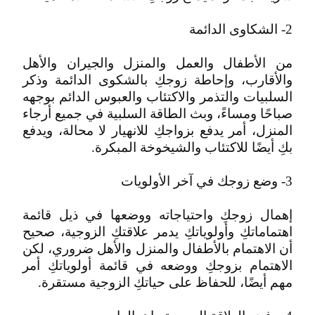
2- الشكاوى الدائمة
من الأطفال والعمل والمنزل والجيران والأهل
والأقارب، وإحاطة زوجكِ بالشكوى الدائمة وذكر
السلبيات والتذمر والاكتئاب والعبوس الدائم بوجهه
صباحًا ومساءً، وبث الطاقة السلبية في جميع أرجاء
المنزل، أمر يدفع بزواجكِ للانهيار لا محالة، ويدفع
بكِ أيضًا للاكتئاب والشيخوخة المبكرة.
3- وضع زوجك في آخر الأولويات
إهمال زوجكِ واحتياجاته ووضعها في ذيل قائمة
اهتماماتكِ وأولوياتكِ يدمر علاقتكِ الزوجية، صحيح
أن الاهتمام بالأطفال والمنزل والأهل ضروري، لكن
الاهتمام بزوجكِ ووضعه في قائمة أولوياتكِ أمر
مهم أيضًا، للحفاظ على حياتكِ الزوجية مستقرة.