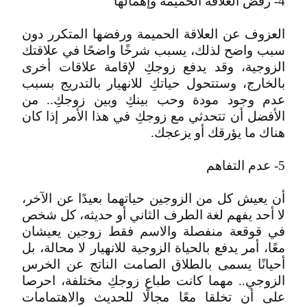
4- رفض العلاقة الحميمة وإهمالها
العزوف عن العلاقة الحميمة ورفضها المتكرر دون
سبب واضح لذلك، يسبب شرخًا واضحًا في علاقتك
الزوجية، وقد يدفع زوجكِ لإقامة علاقات أخرى
بالخارج، وستتحول حياتكِ للانهيار بالتدريج بسبب
عدم وجود مودة وحب بينكِ وبين زوجكِ.. من
الأفضل أن تتحدثي مع زوجكِ في هذا الأمر إذا كان
هناك ما يؤرقك أو يزعجك.
5- عدم التفاهم
أن يعيش كل من الزوجين حياتهما بعيدًا عن الآخر،
لا أحد يفهم لغة الطرف الثاني أو حديثه، كل شخص
في قوقعة منفصلة والاسم فقط زوجين يعيشان
معًا، أمر يدفع بالحياة الزوجية للانهيار لا محالة، بل
أحيانًا يسمى بالطلاق الصامت الناتج عن الخرس
الزوجي.. مهما كانت طباع زوجكِ مختلفة، احرصا
على أن تخلقا معًا مجالًا للحديث والاهتمامات