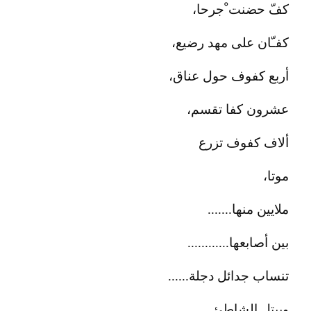
كفّ حضنت ْجرحا،
كفـّان على مهد رضيع،
أربع كفوف حول عناق،
عشرون كفا تقسم،
ألاف كفوف تزرع
موتا،
ملايين منها.......
بين أصابعها............
تنساب جدائل دجلة......
ويبتل الشاطئ.............