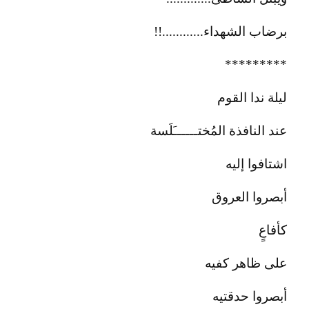
برضاب الشهداء............!!
*********
ليلة ندا القوم
عند النافذة المُختــــــَلَسة
اشتافوا إليه
أبصروا العروق
كأفاعٍ
على ظاهر كفيه
أبصروا حدقتيه