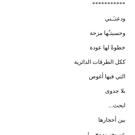
***********
ودعتـَـني
وحسبتـُها مزحة
خطوةً لها عودة
ككل الطرقات الدائرية
التي فيها أغوص
بلا جدوى
ابحث...
بين أحجارها
عن بحر يموج....!