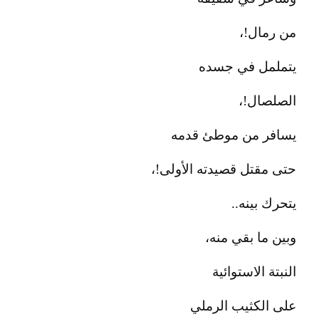
من رمال!،
يتململ في جسده
الصلصال!،
يسافر من موطئ قدمه
حتى مقتل قصيدته الأولى!،
يتحرك بينه..
وبين ما بقي منه،
النبتة الاستوائية
على الكثيب الرملي