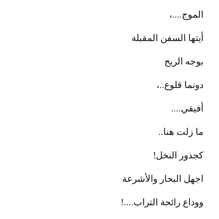
الموج....،
أيتها السفن المقبلة
بوجه الريح
دونما قلوع..،
أفيقي....
ما زلت هنا..
كجذور النخل!
اجهل البحار والأشرعة
ووداع رائحة التراب....!