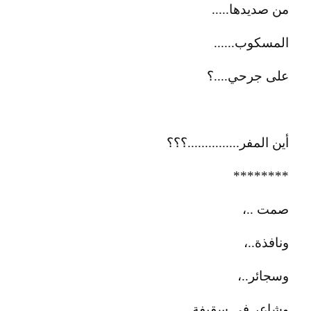
من صديدها.....
المسكوب......
على جرحي....؟
أين المفر...............؟؟؟
********
صمت ..،
ونافذة..،
وسجائر..،
وشاعر في سقيفة