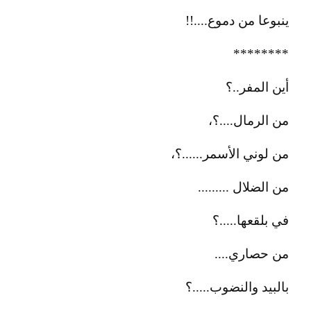
ينبوعا من دموع....!!
********
أين المفر..؟
من الرمال....؟،
من لوني الأسمر......؟،
من الضلال .........
في بلقعها.....؟
من حصاري....
بالبيد والنضوب.....؟