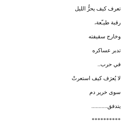
تعرف كيف يحزُّ الليل
رقبة طيـّعة،
وخارج سقيفته
تدبر عساكره
في حرب..
لا يُعرَف كيف استعرتْ
سوى خرير دم
يتدفق...........
**********