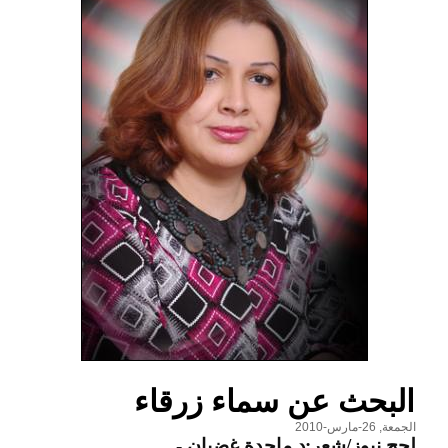
البحث عن سماء زرقاء
الجمعة, 26-مارس-2010
لحج نيوز/شعر:د.ماجدة غضبان
-