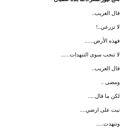
قال الغريب..
لا تزرعي..!
فهذه الأرض......
لا تنجب سوى التنهدات......
قال الغريب..
ومضى ..
لكن ما قال.....
نبت على ارضي....
وتنهدت.....