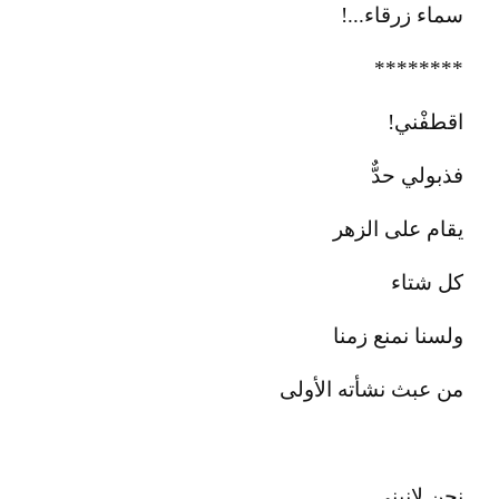
سماء زرقاء...!
********
اقطفْني!
فذبولي حدٌّ
يقام على الزهر
كل شتاء
ولسنا نمنع زمنا
من عبث نشأته الأولى
نحن لانبني