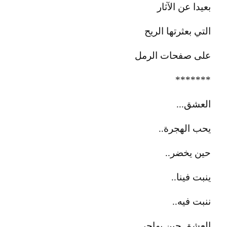
بعيدا عن الآثار
التي بعثرتها الريح
على صفحات الرمل
*******
العشق...
يحب الهجرة..
حين يخضر..
ينبت فينا..
ننبت فيه..
العشق حين يهاجر