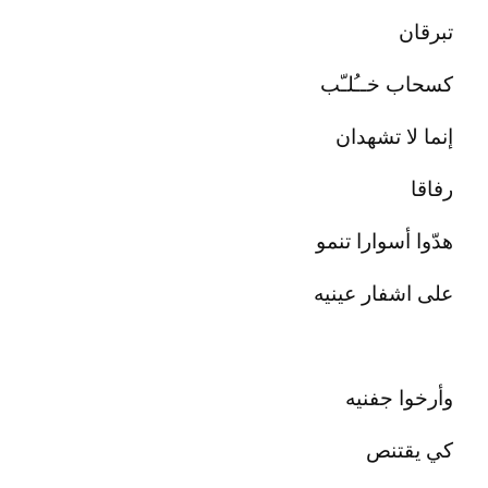
تبرقان
كسحاب خــُلـّب
إنما لا تشهدان
رفاقا
هدّوا أسوارا تنمو
على اشفار عينيه
وأرخوا جفنيه
كي يقتنص