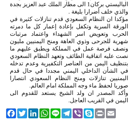
الباليستي بركان1 الى مطار الملك عبد العزيز بجدة
والذي خلف أضرارا بليغة .
مؤكدا ان النظام السعودي قدم تنازلات كثيرة في
الورقة السرية وتكفل بإعادة إعمار كل ما دمرته
الحرب وتعويض اسر الشهداء واعتماد مرتبات
شهرية للجرحى وذوي العاهة ومنح اليمنيين مليون
ونصف فرصة عمل في المملكة ويطبق عليهم ما
نصت عليه اتفاقية الطائف وتعهد النظام السعودي
بتنظيف اليمن من العناصر التكفيرية وعدم تدخله
في الشأن الداخلي اليمني مجددا في حال قدم
اليمنيين تنازلات ومنح النظام السعودي انتصارا
صوريا لحفظ ماء وجه المملكة امام العالم.
وأكد المصدر ان ولد الشيخ يستعد للقدوم الى
اليمن في القريب العاجل.
acebook
Twitter
LinkedIn
WhatsApp
Line
Telegram
Viber
Skype
Print
Email