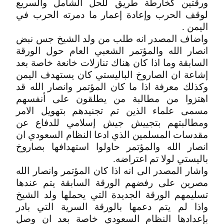
ورقتين كخارطة طريق للحل الشامل والسريع
لوقف الحرب وإعادة إعمار ما دمرته الحرب في
اليمن .
واضاف المصدر انه طلب من ولد الشيخ جس نبض
انصار الله والمؤتمر الشعبي العام حول الورقة
السابقة وما اذا كان هناك تنازلات خانعة خاصة بعد
إشاعة ان الصاروخ الباليستي كان يستهدف اليمن
وكذلك معرفة اذا ما كان المؤتمر وانصار الله قد
اهتزوا من مطالبة من يطلقون على أنفسهم
مسمى علماء الذين تم تجنيدهم بتهويل الامر
ومطالبتهم بتجييش جيش إسلامي للدفاع عن
مقدسات المسلمين الذي ادعا النظام السعودي ان
انصار الله والمؤتمر حاولوا استهدافها بصاروخ
باليستي لولا تم اعتراضه.
واشار المصدر الى انه اذا كان المؤتمر وانصار الله
مصرين على رفضهم الورقة السابقة يتم عندها
تسليمهم الورقة الجديدة التي يحملها ولد الشيخ
واذا لم يتم دعمها بالورقة السرية التي بادر
بإعدادها النظام السعودي خاصة بعد ان وصل