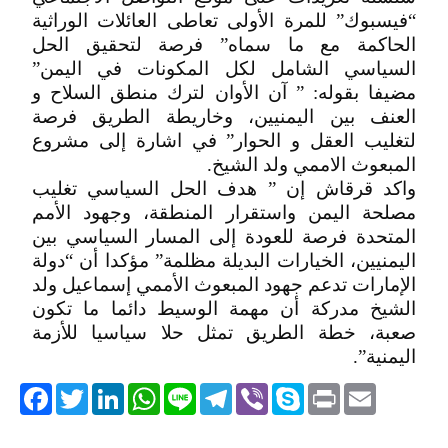
“فيسبوك” للمرة الأولى تعاطى العائلات الوراثية
الحاكمة مع ما سماه” فرصة لتحقيق الحل
السياسي الشامل لكل المكونات في اليمن”
مضيفا بقوله: ” آن الأوان لترك منطق السلاح و
العنف بين اليمنيين، وخاريطة الطريق فرصة
لتغليب العقل و الحوار” في اشارة إلى مشروع
المبعوث الاممي ولد الشيخ.
واكد قرقاش إن ” هدف الحل السياسي تغليب
مصلحة اليمن واستقرار المنطقة، وجهود الأمم
المتحدة فرصة للعودة إلى المسار السياسي بين
اليمنيين، الخيارات البديلة مظلمة” مؤكدا أن “دولة
الإمارات تدعم جهود المبعوث الأممي إسماعيل ولد
الشيخ مدركة أن مهمة الوسيط دائما ما تكون
صعبة، خطة الطريق تمثل حلا سياسيا للأزمة
اليمنية”.
acebook
Twitter
LinkedIn
WhatsApp
Line
Telegram
Viber
Skype
Print
Email