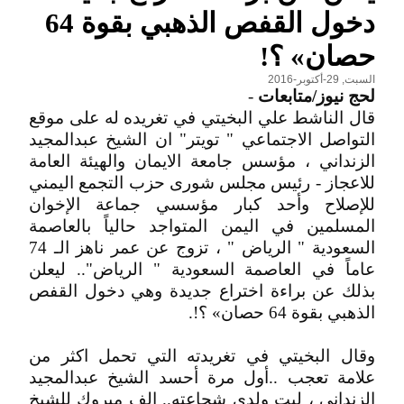
دخول القفص الذهبي بقوة 64
حصان» ؟!
السبت, 29-أكتوبر-2016
لحج نيوز/متابعات
-
قال الناشط علي البخيتي في تغريده له على موقع
التواصل الاجتماعي " تويتر" ان الشيخ عبدالمجيد
الزنداني ، مؤسس جامعة الايمان والهيئة العامة
للاعجاز - رئيس مجلس شورى حزب التجمع اليمني
للإصلاح وأحد كبار مؤسسي جماعة الإخوان
المسلمين في اليمن المتواجد حالياً بالعاصمة
السعودية " الرياض " ، تزوج عن عمر ناهز الـ 74
عاماً في العاصمة السعودية " الرياض".. ليعلن
بذلك عن براءة اختراع جديدة وهي دخول القفص
الذهبي بقوة 64 حصان» ؟!.
وقال البخيتي في تغريدته التي تحمل اكثر من
علامة تعجب ..أول مرة أحسد الشيخ عبدالمجيد
الزنداني ، ليت ولدي شجاعته.. الف مبروك للشيخ