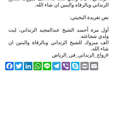
الزنداني وبالرفاه والبنين ان شاء الله.
نص تغريدة البخيتي:
أول مرة أحسد الشيخ عبدالمجيد الزنداني، ليت
ولدي شجاعته.
الف مبروك للشيخ الزنداني وبالرفاة والبنين ان
شاء الله.
#زواج_الزنداني_في_الرياض
acebook
Twitter
LinkedIn
WhatsApp
Line
Telegram
Viber
Skype
Print
Email