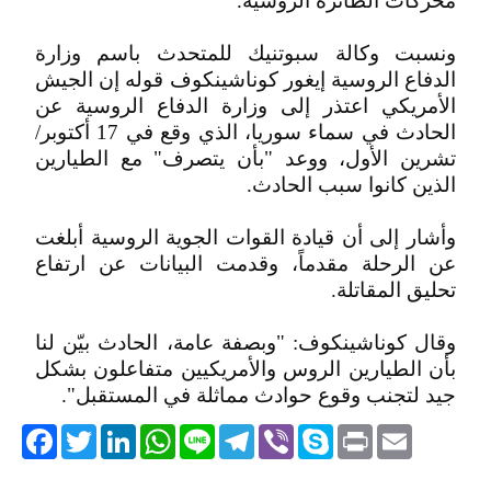
محركات الطائرة الروسية.
ونسبت وكالة سبوتنيك للمتحدث باسم وزارة
الدفاع الروسية إيغور كوناشينكوف قوله إن الجيش
الأمريكي اعتذر إلى وزارة الدفاع الروسية عن
الحادث في سماء سوريا، الذي وقع في 17 أكتوبر/
تشرين الأول، ووعد "بأن يتصرف" مع الطيارين
الذين كانوا سبب الحادث.
وأشار إلى أن قيادة القوات الجوية الروسية أبلغت
عن الرحلة مقدماً، وقدمت البيانات عن ارتفاع
تحليق المقاتلة.
وقال كوناشينكوف: "وبصفة عامة، الحادث بيّن لنا
بأن الطيارين الروس والأمريكيين متفاعلون بشكل
جيد لتجنب وقوع حوادث مماثلة في المستقبل".
acebook
Twitter
LinkedIn
WhatsApp
Line
Telegram
Viber
Skype
Print
Email