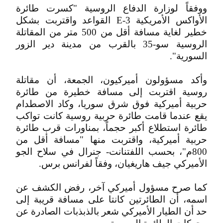
ووفقاً لوزارة الدفاع الروسية "كسرت طائرة
الأواكس الأمريكية E-3 القواعد واقتربت بشكل
خطير لغاية مسافة أقل من 500 متر من المقاتلة
الروسية سو-35 بالقرب من مدينة دير الزور
السورية".
وأكد مسؤولون أميركيون، الجمعة، أن مقاتلة
روسية اقتربت إلى مسافة خطيرة من طائرة
حربية أميركية فوق شرق سوريا، وكاد الاصطدام
يقع عندما قامت طائرة حربية روسية كانت تواكب
طائرة استطلاع أكبر حجماً، بمناورات قرب طائرة
حربية أميركية، واقتربت منها "مسافة أقل من
800م"، بحسب اللفتنانت- جنرال في سلاح الجو
الأميركي جيف هاريغيان، وفقاً لفرانس برس.
كما صرح مسؤول أميركي آخر، رفض الكشف عن
اسمه، أن الطائرتين كانتا على مسافة قريبة إلى
حد أن الطيار الأميركي شعر بالذبذبات الصادرة عن