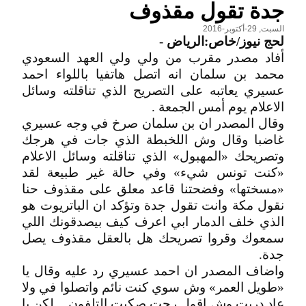
جدة تقول مقذوف
السبت, 29-أكتوبر-2016
لحج نيوز/خاص:الرياض
-
أفاد مصدر مقرب من ولي ولي العهد السعودي
محمد بن سلمان انه اتصل هاتفيا باللواء احمد
عسيري يعاتبه على التصريح الذي تناقلته وسائل
الاعلام يوم أمس الجمعة .
وقال المصدر ان بن سلمان صرخ في وجه عسيري
غاضبا وقال وش اللخبطة الذي جات في هرجك
وتصريحك «المهبول» الذي تناقلته وسائل الاعلام
«كنت تونس شيء» وفي حالة غير طبيعة لقد
«مسختها» وفضحتنا قاعد معلق على مقذوف حنا
نقول مكة وانت تقول جدة وتؤكد ان الباتريوت هو
الذي خلف الدمار ابي اعرف كيف بيصدقونك اللي
سمعوك وقروا تصريحك هل بالعقل مقذوف يصل
جدة.
واضاف المصدر ان احمد عسيري رد عليه وقال يا
«طويل العمر» وش سوي كنت نائم واتصلوا في ولا
عاد دريت وش اقول رحت صكيت التلفون .. لكن يا