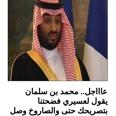
عاااجل.. محمد بن سلمان
يقول لعسيري فضحتنا
بتصريحك حتى والصاروخ وصل