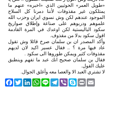
«طويل العمر» الحوثيين الذي «اخبره» عنهم ما
يمتلكون غير مقذوفات لأننا دمرنا كل السلاح
الموجود عندهم لكن وش نسوي ايران وحزب الله
علموهم ودربوهم على صناعة وإطلاق صواريخ
سكود الباليستية لكن اوعدك في المرة القادمة
اقول سكود بدلا من مقذوف.
وأكد المصدر ان بن سلمان صرخ قائلا وش تقول
عاد فيها مرة ؟ .. فقال عسير اكيد لان لديهم
مقذوفات كثير ويمكن طوروها الى سكود .
فقال بن سلمان صحيح انك عبد ما تفهم وينطبق
عليك القول.
لا تشتري العبد الا والعصا معه وأغلق الجوال.
acebook
Twitter
LinkedIn
WhatsApp
Line
Telegram
Viber
Skype
Print
Email