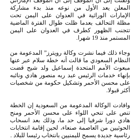
ولفتت إلى أن الموقف إلى أن الموقف الإماراتي
المعلن يعد الأول من نوعه منذ بدء مشاركة
الإمارات الوراثية في العدوان على اليمن تحت
مظلة التحالف بعدما ظلت طوال الفترة الماضية
تتجنب الظهور كطرف في العدوان على اليمن
المستمر منذ 19 شهرا.
وجاء ذلك فيما نشرت وكالة رويترز” المدعومة من
النظام السعودي ما قالت أنه خطة سلام عبر عنها
مبعوث الأمم المتحدة إسماعيل ولد شيح قضت
بإنهاء خدمات الرئيس عبد ربه منصور هادي ونائبه
على محسن الأحمر وتشكيل حكومة من شخصيات
أكثر قبولا.
وافادت الوكالة المدعومة من السعودية إن الخطة
تنص على تنحي اللواء على محسن الأحمر ومنح
هادي دورا شرفيا إلى حد ما، وذلك بعد انسحاب
الحوثيين من العاصمة صنعاء، لحين إقامة انتخابات
رئاسية جديدة يسمح لليمنيين بانتخاب رئيسا للبلاد .