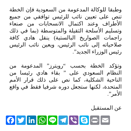
وطبقا للوكالة المدعومة من السعودية فإن الخطة
تنص على تعيين نائب للرئيس توافقي من جميع
الأطراف وعند اكتمال الانسحابات من صنعاء
وتسليم الأسلحة الثقيلة والمتوسطة (بما في ذلك
راجمات الصواريخ البالستية) ينقل هادي كافة
صلاحياته إلى نائب الرئيس، ويعين نائب الرئيس
رئيس الوزراء الجديد”.
وتؤكد الخطة بحسب “رويترز” المدعومة من
النظام السعودي على ” بقاء هادي رئيسا من
الناحية الشكلية، كما نص على ذلك قرار الأمم
المتحدة، لكنها ستجعل دوره شرفيا فقط في واقع
الأمر”.
عن المستقبل
acebook
Twitter
LinkedIn
WhatsApp
Line
Telegram
Viber
Skype
Print
Email