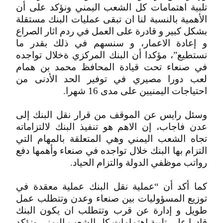
تلبية اهتمامات كل الشعب اليمني ونؤكد على أن
الأهمية بالنسبة لنا ان تبقى عمليات البنك مستقلة
بشكل كبير و قادرة على العمل في ردم اثار الصراع
و إعادة الاعمار، و سنسهم في ذلك بقدر ما
نستطيع”، مؤكدا أن البنك المركزي ةخلال تواجده
في صنعاء تحت قيادة المحافظ محمد بن همام
لعب دورا مصيري في توفير الحد الأدنى من
احتياجات اليمنيين على مدى 16 شهرا.
وسئل رايس عن الموقف من قرار نقل البنك إلى
عدن فاجاب، إن الاهم هو تنفيذ البنك لالتزاماته
تجاه الشعب اليمني وهي المتعلقة بالمهام التي
التزام بها البنك خلال تواجده في صنعاء وأهمها دفع
رواتب موظفي الدولة والتزام الحياد.
كما أكد أن “عملية نقل البنك عملية معقدة في
توزيع المسؤوليات بين صنعاء وعدن وتتطلب عمل
طويل و إدارة عن قرب وتتطلب ان يكون البنك
قادرا على تلبية اهتمامات كل الشعب اليمني ونؤكد