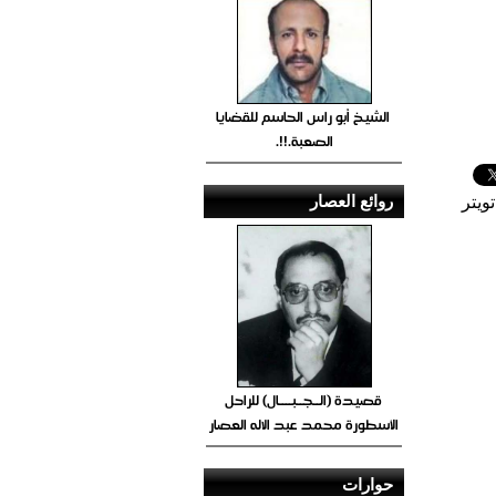
الشيخ أبو راس الحاسم للقضايا
الصعبة.!!.
روائع العصار
ويتر
قصيدة (الــجــبــــال) للراحل
الأسطورة محمد عبد الاله العصار
حوارات