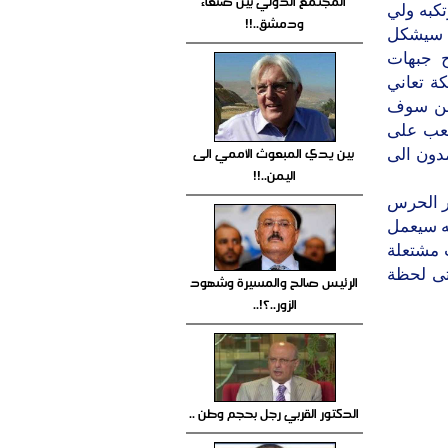
المجتمع الدولي بين صنعاء
كبه ولي
ودمشق..!!
ي سيشكل
تح جبهات
كة تعاني
يمن سوف
صعب على
بين يدي المبعوث الأممي الى
دون الى
اليمن..!!
ر الحرس
ه سيعمل
ت مشتعلة
تى لحظة
الرئيس صالح والمسيرة وشهود
الزور..؟!..
الدكتور القربي رجل بحجم وطن ..