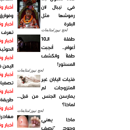
في نيبال لأن
أخبار وت
رموشها مثل
وفوارق
البقرة
أخبار وت
لحج نيوز/متابعات
تعرف عل
طفلة الـ10
أخبار وت
أعوام.. أنجبت
الحوثية 
طفلاً وانكشف
أخبار وت
المستور!
اليمن 
لحج نيوز/متابعات
أخبار وت
فتيات اليابان غير
تصفيات
المتزوجات لم
أخبار وت
يمارسن الجنس من قبل...
طريقة 
لماذا؟
أخبار وت
لحج نيوز/متابعات
مغادرت
ماذا يعني
أخبار وت
وجود "نصف