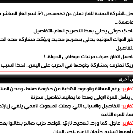
عاجل..الشركة اليمنية للغاز تعلن عن تخصيص 54 لبيع 
لعاصمة...
ادي حوثي يدلي بهذا التصريح الهام..التفاصيل
طق القوات الحوثية يدلي بتصريح جديد ويؤكد مشاركة هذه الد
.تفاصيل
اصيل اتفاق صرف مرتبات موظفي الدولة..!
ريكا تعترف بمشاركة جنودها في الحرب على اليمن.. لهذا السبب
ن أخرى
قارير:
برغم المعاناة والوعود الكاذبة من حكومة صنعاء وعدن المن
يتأهل للمرة الاولى وهذا ما يعانيه..تفاصيل محزنة
قارير:
التفاصيل والاسباب التي جعلت المبعوث الأممي يلغي زيارته 
اء للمرة الثانية
قارير:
عاجل..كما ورد..تهديد ناري..قواعد حزب صالح يطالبوا بعد
همها تسليم جثمان الزعيم..نص البيان