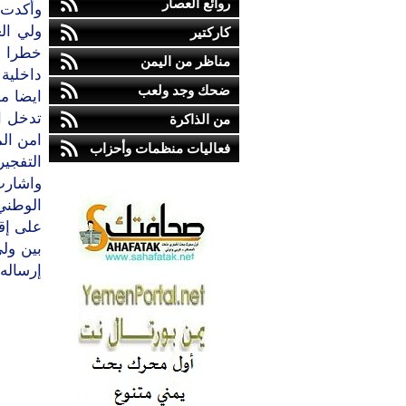
روائع العصار
وأكدت 
ولي ال
كاركتير
خطرا كب
مناظر من اليمن
داخلية 
ضحك وجد ولعب
ايضا م
تدخل ا
من الذاكرة
امن ال
فعاليات منظمات وأحزاب
التفجير
واشارت
الوطني
على إقا
بين ول
إرساله 