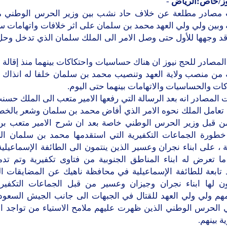
وز/خاص:الرياض
-
صادر مطلعة عن خلاف حاد نشب بين وزير الحرس الوطني م
 وبين ولي ولي العهد محمد بن سلمان على اثر خلافات واتهامات س
 قد وجهها للأول حتى وصل الامر الى الملك سلمان الذي تدخل وحل
لمصادر للحج نيوز ان هناك حساسيات واحتكاكات بينهما منذ إقالة
ه من منصب ولاية العهد وتنصيب محمد بن سلمان خلفا له انذاك ،
كات والحساسيات والاتهامات بينهما حتى اليوم.
المصادر انه بعد الرسالة التي رفعها الامير متعب الى الملك حس
تعامل الملك نحوه الامر الذي أفاض محمد بن سلمان وشعر بالخطر
ن قبل وزير الحرس الوطني خاصة بعد ان شرح الامير متعب بن 
خطورة الجماعات التكفيرية التي استقدمها محمد بن سلمان ا
 ، على ابناء نجران وعسير الذين ينتمون الى الطائفة الإسماعيلية
ما تعرض له ابناء المناطق الجنوبية من فتاوى تكفيرية وتم تدمي
تابعة للطائفة الإسماعيلية في محافظة ناهيك عن المضايقات الت
ن لها ابناء نجران وجيزان وعسير من قبل الجماعات التكفيري
هم ولي ولي العهد للقتال في الجبهات الى جانب الجيش السعو
 الحرس الوطني الذين ظهرت عليهم ملامح الاستياء من تواجد ا
ة بينهم.