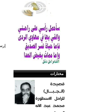
إرس
مختارات
قصيدة
(الــجــبــــال)
للراحل الأسطورة
محمد عبد الاله