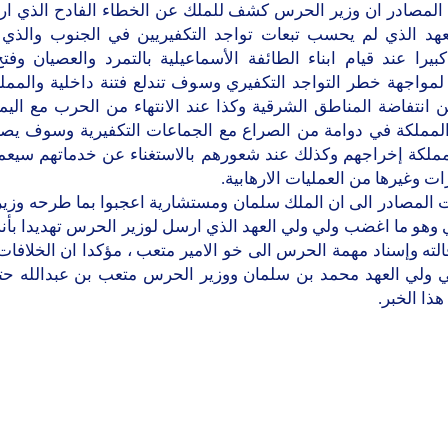
المصادر ان وزير الحرس كشف للملك عن الخطاء الفادح الذي ارت
عهد الذي لم يحسب تبعات تواجد التكفيريين في الجنوب والذ
يرا عند قيام ابناء الطائفة الأسماعيلية بالتمرد والعصيان وف
لمواجهة خطر التواجد التكفيري وسوف تندلع فتنة داخلية والممل
ن انتفاضة المناطق الشرقية وكذا عند الانتهاء من الحرب مع ال
لمملكة في دوامة من الصراع مع الجماعات التكفيرية وسوف ي
مملكة إخراجهم وكذلك عند شعورهم بالاستغناء عن خدماتهم سيعم
ات وغيرها من العمليات الارهابية.
 المصادر الى ان الملك سلمان ومستشارية اعجبوا بما طرحه وزي
 وهو ما اغضب ولي ولي العهد الذي ارسل لوزير الحرس تهديدا بأن
لته وإسناد مهمة الحرس الى خو الامير متعب ، مؤكدا ان الخلافا
ي ولي العهد محمد بن سلمان ووزير الحرس متعب بن عبدالله ح
هذا الخبر.