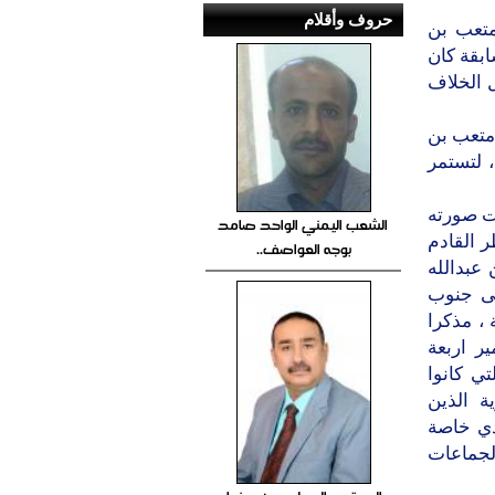
حروف وأقلام
تعب بن
ابقة كان
 الخلاف
 متعب بن
 لتستمر
نت صورته
الشعب اليمني الواحد صامد
 القادم
بوجه العواصف..
عبدالله
لى جنوب
 ، مذكرا
ر اربعة
ي كانوا
ة الذين
دي خاصة
لجماعات