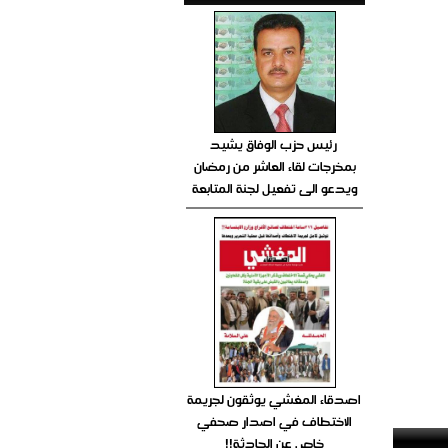
رئيس حزب الوفاق يشيد
بمخرجات لقاء العاشر من رمضان
ويدعو الى تفعيل لجنة المتابعة
اصدقاء المغشي يوثقون لجريمة
الاختطاف في اصدار صحفي
خاص عن الحادثة!!