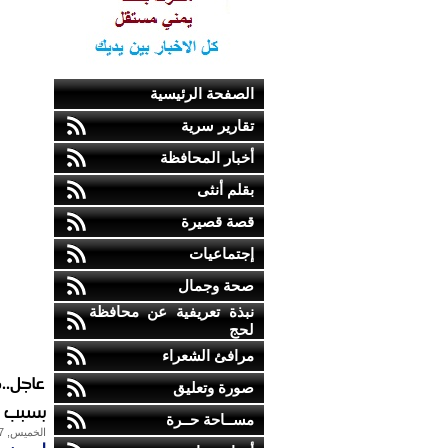
الصفحة الرئيسية
تقارير سرية
أخبار المحافظة
بقلم أنثى
قصة قصيرة
إجتماعيات
صحة وجمال
نبذة تعريفية عن محافظة
لحج
مرافئ الشعراء
عاجل..
صورة وتعليق
بسبب ال
مســاحة حــرة
الخميس, 27-أكتوبر-2016