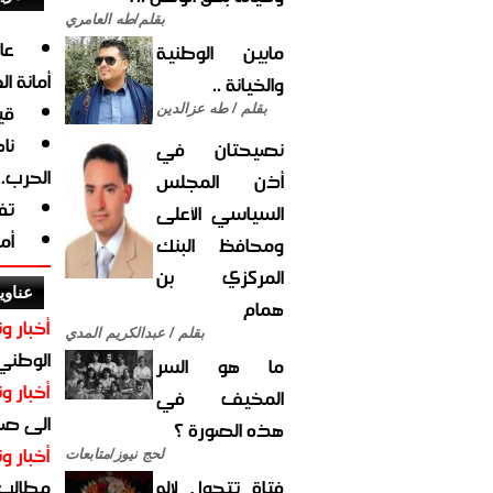
بقلم/طه العامري
مابين الوطنية
أمانة ا
والخيانة ..
قي
بقلم / طه عزالدين
نا
نصيحتان في
الحرب.
أذن المجلس
تف
السياسي الأعلى
أم
ومحافظ البنك
المركزي بن
عناوي
همام
أخبار وت
بقلم / عبدالكريم المدي
الوطني 
ما هو السر
أخبار وت
المخيف في
الى صنع
هذه الصورة ؟
أخبار وت
لحج نيوز/متابعات
فتاة تتحول لإله
مطالب أ