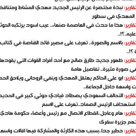
قارير:
نبذة مختصرة عن الرئيس الجديد مهدي المشاط ومتناق
 المهدي في سطور
قارير:
هذا ما حدث في العاصمة صنعاء.. عيب اسود يرتكبه الحوثي
يه..؟!..
قارير:
بالاسم والصورة.. تعرف على مصير قائد القناصة في كتائب
؟!..
قارير:
ظهور جديد طارق صالح مع أحد أفراد القوات التي يقودها
في صورة مثيرة.. تفاصيل هامة
قارير:
ابو علي الحاكم يعتقل المهدي وينفي الروحاني ويلاحق الح
 واسعة داخل الجماعة..
قارير:
التحالف السعودي يصطاد قيادي حوثي كبير في الحديد
استهداف الرئيس الصماد..تعرف على الاسم
قارير:
هام وعاجل..انقطاع الاتصال مع رئيس وأعضاء حكومة هادي
هم جزيرة سقرى
قارير:
خطير جدا..بسبب هذه الكارثة والمشاركة فيها اقالات واسع