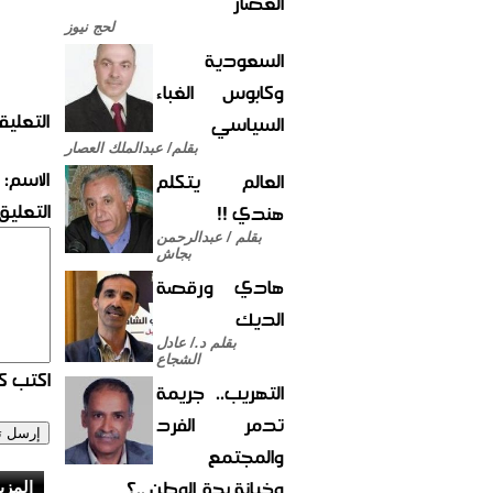
العصار
لحج نيوز
السعودية
وكابوس الغباء
التعليق
السياسي
بقلم/ عبدالملك العصار
الاسم:
العالم يتكلم
التعليق:
هندي !!
بقلم / عبدالرحمن
بجاش
هادي ورقصة
الديك
بقلم د./ عادل
الشجاع
اكتب كو
التهريب.. جريمة
تدمر الفرد
والمجتمع
وخيانة بحق الوطن ..؟
المزي