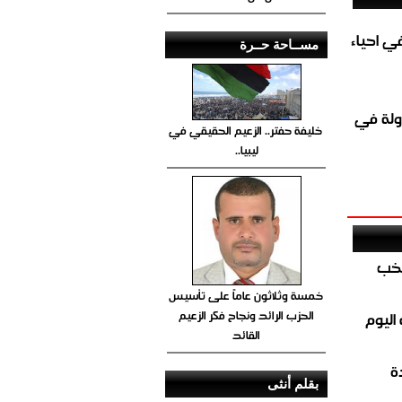
الغاز المباشر في احياء
مســاحة حــرة
ولة في
خليفة حفتر.. الزعيم الحقيقي في
ليبيا..
تخب
خمسة وثلاثون عاماً على تأسيس
الحزب الرائد ونجاح فكر الزعيم
اليوم
القائد
ة
بقلم أنثى