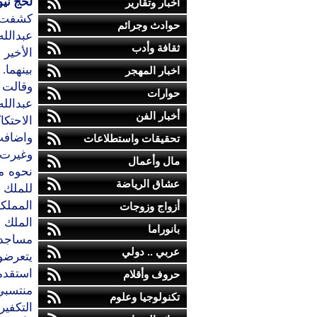
لحج ني
أخبار وتقارير
كشفت م
حوادث وجرائم
عبدالله
ثقافة وأدب
الأخير
بينهما.
اخبار المهجر
وقالت ا
حوارات
عبدالل
أخبار الفن
الاحتكا
واضافت 
تحقيقات واستطلاعات
وغيرت 
مال وأعمال
نحوه م
عشاق الرياضة
للملك 
المملكة
أزواج وزوجات
الملك 
بانوراما
مساجد 
عربي .. دولي
يتعرضو
استقدم
حروف وأقلام
منتسبي
تكنولوجيا وعلوم
التكفيري