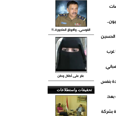
ضات
ون..
القوسي.. والابواق الماجورة..!!
 الحسين
 غرب
صباني
عابر على أطلال وطن
ة بنفس
تحقيقات واستطلاعات
 بعد
ة بشركة