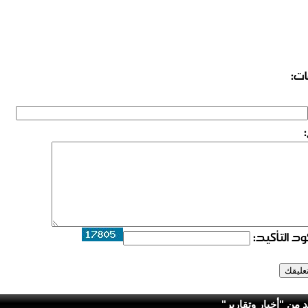
ات:
د التأكيد:
د من "أخبار وتقارير"