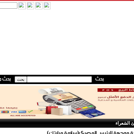
 الشعراء
موجهة للرئيس المصري(سلامة مرارتك)