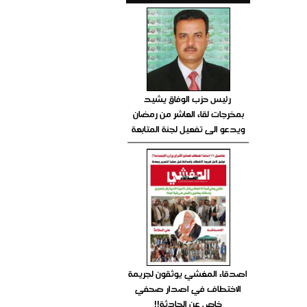
رئيس حزب الوفاق يشيد
بمخرجات لقاء العاشر من رمضان
ويدعو الى تفعيل لجنة المتابعة
اصدقاء المغشي يوثقون لجريمة
الاختطاف في اصدار صحفي
خاص عن الحادثة!!