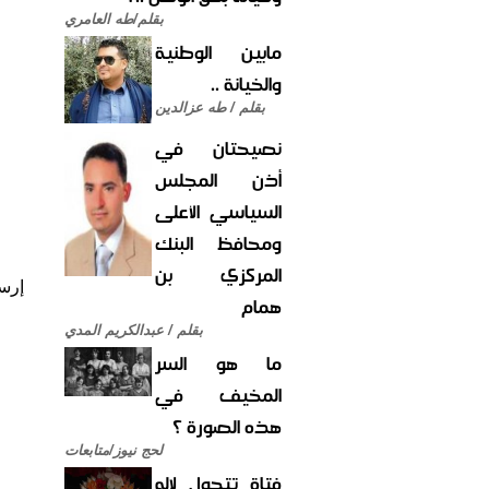
بقلم/طه العامري
مابين الوطنية
والخيانة ..
بقلم / طه عزالدين
نصيحتان في
أذن المجلس
السياسي الأعلى
ومحافظ البنك
المركزي بن
إرس
همام
بقلم / عبدالكريم المدي
ما هو السر
المخيف في
هذه الصورة ؟
لحج نيوز/متابعات
فتاة تتحول لإله