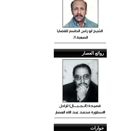
الشيخ أبو راس الحاسم للقضايا
الصعبة.!!.
روائع العصار
قصيدة (الــجــبــــال) للراحل
الأسطورة محمد عبد الاله العصار
حوارات