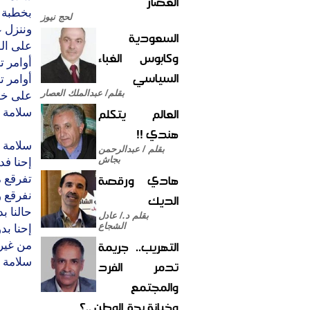
العصار
بخطبة 
لحج نيوز
وننزل ع
السعودية
على الوه
وكابوس الغباء
أوامر تج
السياسي
أوامر تج
بقلم/ عبدالملك العصار
على خط
العالم يتكلم
سلامة 
هندي !!
سلامة 
بقلم / عبدالرحمن
بجاش
إحنا فد
هادي ورقصة
تفرقع 
نفرقع و
الديك
حالنا ب
بقلم د./ عادل
الشجاع
إحنا بد
التهريب.. جريمة
من غير 
سلامة 
تدمر الفرد
والمجتمع
وخيانة بحق الوطن ..؟