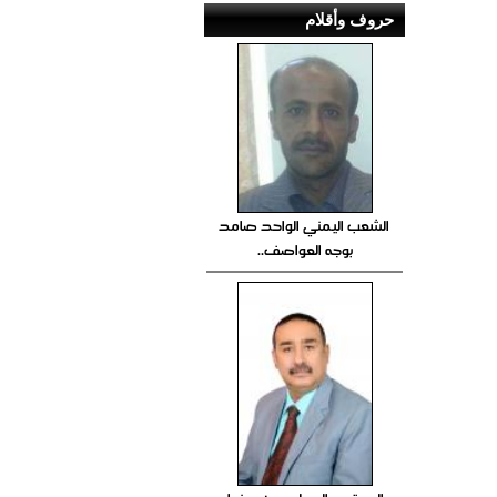
حروف وأقلام
الشعب اليمني الواحد صامد
بوجه العواصف..