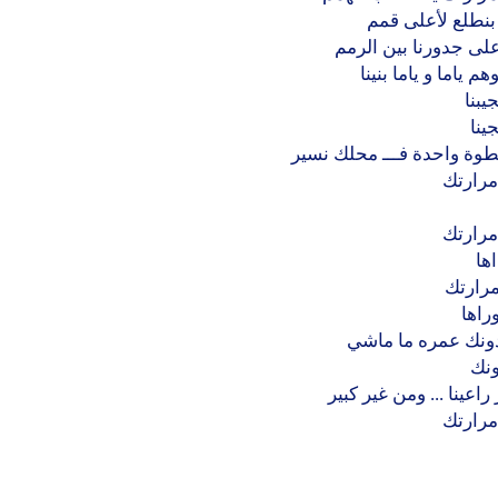
بنطلع لأعلى قمم
لى جدورنا بين الرمم
م ياما و ياما بنينا
يبنا
ينا
وة واحدة فـــ محلك نسير
مرارتك
مرارتك
اها
مرارتك
راها
دونك عمره ما ماشي
ونك
راعينا ... ومن غير كبير
مرارتك