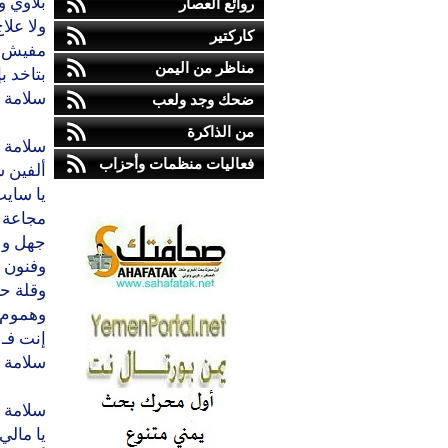
بلاوي 
روائع العصار
ولا علا
كاركتير
مفيش غ
مناظر من اليمن
بتاخد ب
سلامة 
ضحك وجد ولعب
من الذاكرة
سلامة م
فعاليات منظمات وأحزاب
ألفين س
يا سايب
مجاعة ...
جهل و ب
وفنون 
وقلة حي
وهموم ب
إنت فـ 
سلامة 
سلامة م
يا مالي