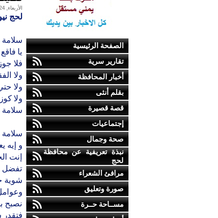
الأربعاء, 24-مارس-2010
لحج نيو
سلامة 
الصفحة الرئيسية
يا فاقع
تقارير سرية
فلا جوز
ولا الف
أخبار المحافظة
ولا حتي
بقلم أنثى
ولا كوز 
قصة قصيرة
سلامة 
إجتماعيات
سلامة مر
صحة وجمال
و إيه يع
نبذة تعريفية عن محافظة
إنت الح
لحج
تفضل و 
مرافئ الشعراء
شوية خب
صورة وتعليق
وعوامل
نصبح به
مســاحة حــرة
فتقدر س