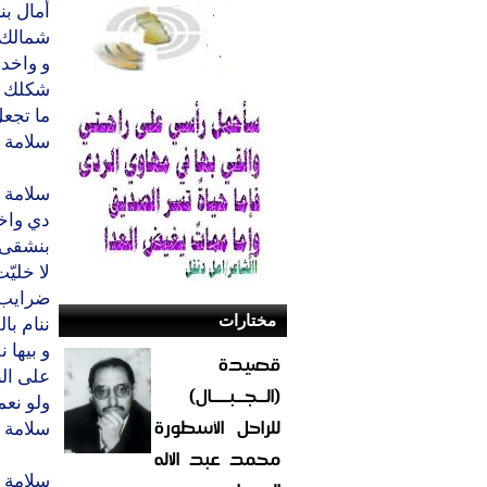
أمال ب
شمالك ب
و واخدة
شكلك بت
ما تجعل 
سلامة 
سلامة 
دي واخ
بنشقى و
لا خليّت
ضرايب ..
مختارات
ننام بال
و بيها 
قصيدة
على الب
(الــجــبــــال)
ولو نعم
للراحل الأسطورة
سلامة 
محمد عبد الاله
سلامة 