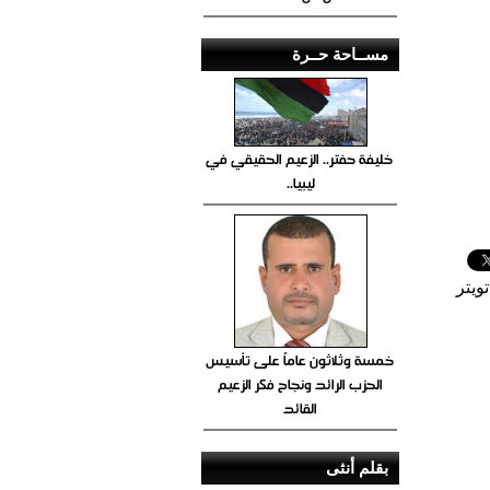
مســاحة حــرة
خليفة حفتر.. الزعيم الحقيقي في
ليبيا..
ويتر
خمسة وثلاثون عاماً على تأسيس
الحزب الرائد ونجاح فكر الزعيم
القائد
بقلم أنثى