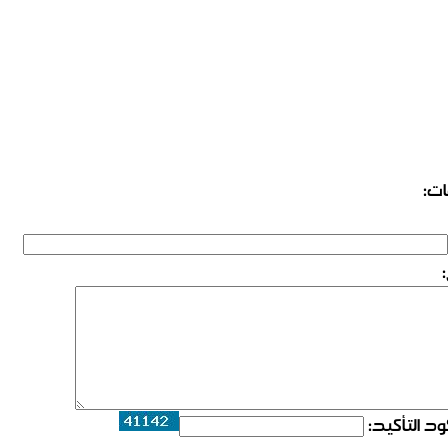
ات:
د التأكيد: