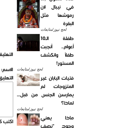
في نيبال لأن
رموشها مثل
البقرة
لحج نيوز/متابعات
طفلة الـ10
أعوام.. أنجبت
التعليق
طفلاً وانكشف
المستور!
الاسم:
لحج نيوز/متابعات
التعليق:
فتيات اليابان غير
المتزوجات لم
يمارسن الجنس من قبل...
لماذا؟
لحج نيوز/متابعات
ماذا يعني
اكتب كو
وجود "نصف