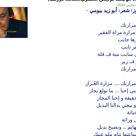
ز/ شعر: أبو زيد بيومي
-
مرارتك
 مرارة مراة الفقير
ها جايب
قر تايب
 سايب مية فــ قلة
فــ زير
مرارتك
ارتك ..... مرارة العُـزاز
ني إحنا .... ما نولع بجاز
قيقة و إحنا المجاز
ييجي بدالنا البديل
اثة
 وراثة
ايم ... ونصبح بديل
اعتها تنام ملو عينك