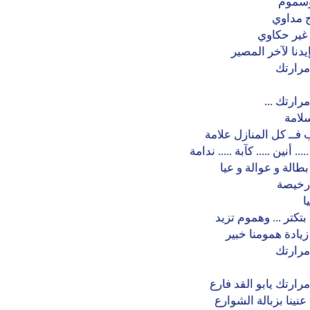
وسموم
ج مداوي
ير حكاوي
إيدنا لآخر المصير
مرارتك
رارتك ...
لامة
 فــ كل المنازل علامة
.. أنين ..... كآبة ..... ندامة
طالة و عوالة و عيا
رخيصة
ا
تكتر ... وهموم تزيد
زيادة همومنا خبير
مرارتك
رارتك يابو القد فارع
 عنينا بزبالة الشوارع