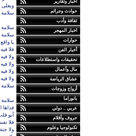
أخبار وتقارير
ويعلى 
حوادث وجرائم
سلامة 
ثقافة وأدب
سلامة 
اخبار المهجر
سلامة ا
حوارات
يا واقع
فلا فيه
أخبار الفن
ولا فيه
تحقيقات واستطلاعات
ولا فيه
مال وأعمال
ولا فيه 
ولا فيه
عشاق الرياضة
سلامة 
أزواج وزوجات
بانوراما
سلامة 
فداها 
عربي .. دولي
أبو قلب
حروف وأقلام
فلا نف
تكنولوجيا وعلوم
ولا جتة