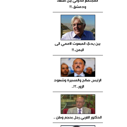
المجتمع الدولي بين صنعاء
ودمشق..!!
بين يدي المبعوث الأممي الى
اليمن..!!
الرئيس صالح والمسيرة وشهود
الزور..؟!..
الدكتور القربي رجل بحجم وطن ..