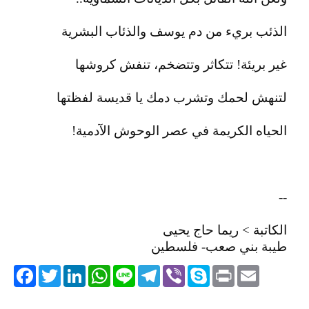
الذئب بريء من دم يوسف والذئاب البشرية
غير بريئة! تتكاثر وتتضخم، تنفش كروشها
لتنهش لحمك وتشرب دمك يا قديسة لفظتها
الحياه الكريمة في عصر الوحوش الآدمية!
--
الكاتبة > ريما حاج يحيى
طيبة بني صعب- فلسطين
acebook
Twitter
LinkedIn
WhatsApp
Line
Telegram
Viber
Skype
Print
Email