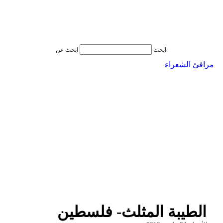
ابحث عن:
ابحث
مرافئ الشعراء
الطيبة المثلث- فلسطين