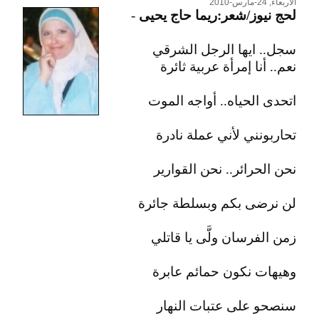
الأربعاء, 24-مارس-2010
لحج نيوز/شعر:ريما حاج يحيى
-
سجل.. ايها الرجل الشرقي
نعم.. أنا إمرأة عربية ثائرة
اتحدى الحياه.. أواجه الموت
تحاربونني لأني عملة نادرة
نحن الحرائر.. نحن القوارير
لن نرضى بكم وبسلطة جائرة
زمن الفرسان ولَّى يا قاتلي
وهيهات نكون حمائم عابرة
سنصحو على عتبات النهار