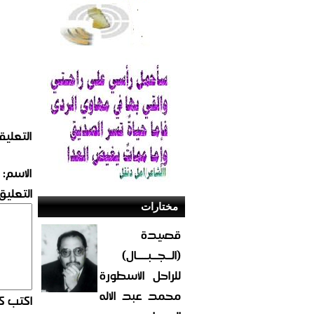
التعليق
الاسم:
التعليق:
مختارات
قصيدة
(الــجــبــــال)
للراحل الأسطورة
محمد عبد الاله
اكتب كو