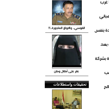
 غرب
صباني
القوسي.. والابواق الماجورة..!!
ة بنفس
 بعد
ة بشركة
عابر على أطلال وطن
صب
تحقيقات واستطلاعات
لح