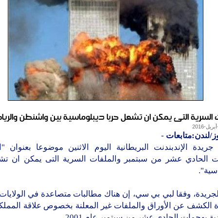
ت السرية التى يمكن ان تشعل حربا ديبلوماسية بين واشنطن والري
ز/لندن:متابعات
-
ريدة الإندبندنت البريطانية اليوم الاثنين موضوعا بعنوان "ا
 الحادي عشر من سبتمبر والملفات السرية التى يمكن ان تش
سية".
جريدة، وفقا لبي بي سي، إن هناك مطالبات متصاعدة في الولايات
 الكشف عن الأوراق والملفات غير المعلنة بخصوص علاقة المملكة 
ة بهجمات الحادي عشر من سبتمبر عام 2001.