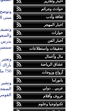
أخبار وتقارير
حوادث وجرائم
ثقافة وأدب
مبنى ال
اخبار المهجر
وتضيف 
حوارات
والسعو
أخبار الفن
يدرس ا
سبتمبر
تحقيقات واستطلاعات
مال وأعمال
وتعتبر 
عشاق الرياضة
باراك أ
750 مليار دولار وهو الامر الخطير على الاقتصاد الامريكي.
أزواج وزوجات
بانوراما
وتشير 
عربي .. دولي
الصفحات
القومي
حروف وأقلام
تكنولوجيا وعلوم