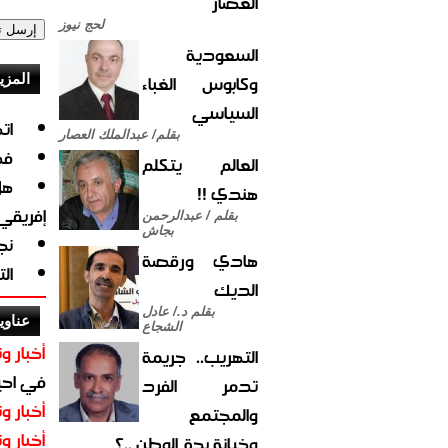
العصار
لحج نيوز
السعودية
وكابوس الغباء
المزي
السياسي
ات
بقلم/ عبدالملك العصار
فض
العالم يتكلم
هندي !!
إفريقي
بقلم / عبدالرحمن
بجاش
نج
هادي ورقصة
ال
الديك
بقلم د./ عادل
عناوي
الشجاع
أخبار وت
التهريب.. جريمة
في احيا
تدمر الفرد
أخبار وت
والمجتمع
أخبار وت
وخيانة بحق الوطن ..؟