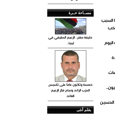
مســاحة حــرة
 السبب
تخب
خليفة حفتر.. الزعيم الحقيقي في
اليوم
ليبيا..
ة
ضات
خمسة وثلاثون عاماً على تأسيس
ون..
الحزب الرائد ونجاح فكر الزعيم
القائد
 الحسين
بقلم أنثى