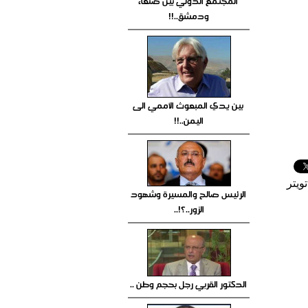
المجتمع الدولي بين صنعاء
ودمشق..!!
بين يدي المبعوث الأممي الى
اليمن..!!
ويتر
الرئيس صالح والمسيرة وشهود
الزور..؟!..
الدكتور القربي رجل بحجم وطن ..