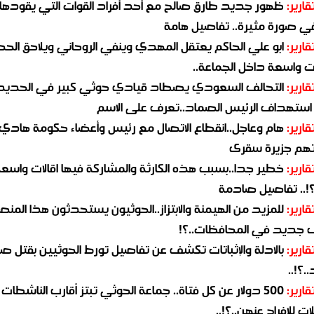
قارير:
ظهور جديد طارق صالح مع أحد أفراد القوات التي يقودها
في صورة مثيرة.. تفاصيل هامة
قارير:
ابو علي الحاكم يعتقل المهدي وينفي الروحاني ويلاحق الح
 واسعة داخل الجماعة..
قارير:
التحالف السعودي يصطاد قيادي حوثي كبير في الحديد
استهداف الرئيس الصماد..تعرف على الاسم
قارير:
هام وعاجل..انقطاع الاتصال مع رئيس وأعضاء حكومة هادي
هم جزيرة سقرى
قارير:
خطير جدا..بسبب هذه الكارثة والمشاركة فيها اقالات واسع
؟!.. تفاصيل صادمة
قارير:
للمزيد من الهيمنة والابتزاز..الحوثيون يستحدثون هذا المن
جديد في المحافظات..؟!
قارير:
بالادلة والإثباتات تكشف عن تفاصيل تورط الحوثيين بقتل صا
.؟!..
قارير:
500 دولار عن كل فتاة.. جماعة الحوثي تبتز أقارب الناشطات
ات للافراج عنهن..؟!..