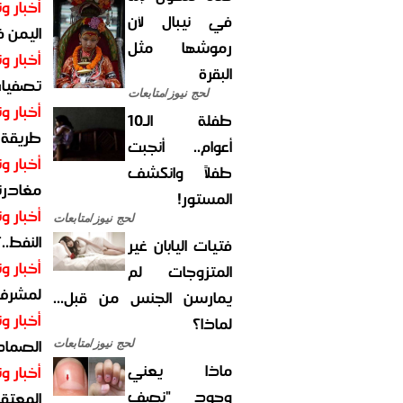
أخبار وت
في نيبال لأن
اليمن 
رموشها مثل
أخبار وت
البقرة
تصفيات
لحج نيوز/متابعات
أخبار وت
طفلة الـ10
طريقة 
أعوام.. أنجبت
أخبار وت
طفلاً وانكشف
مغادرت
المستور!
أخبار وت
لحج نيوز/متابعات
النفط..
فتيات اليابان غير
أخبار وت
المتزوجات لم
لمشرف 
يمارسن الجنس من قبل...
أخبار وت
لماذا؟
الصماد.
لحج نيوز/متابعات
ماذا يعني
أخبار وت
وجود "نصف
المعتقل