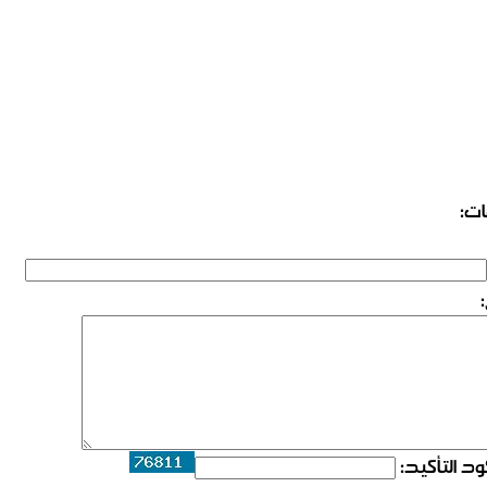
ات:
د التأكيد: