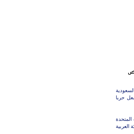
اض
لسعودية
عل حربا
 المتحدة
العربية