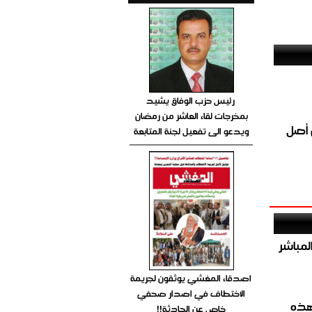
رئيس حزب الوفاق يشيد
بمخرجات لقاء العاشر من رمضان
كا سيكون من أصل
ويدعو الى تفعيل لجنة المتابعة
صيص 54 لبيع الغاز المباشر
اصدقاء المغشي يوثقون لجريمة
الاختطاف في اصدار صحفي
هذه
خاص عن الحادثة!!