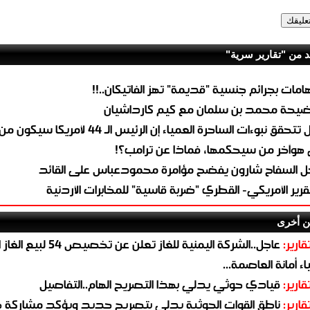
د من "تقارير سرية"
هامات بجرائم جنسية "قديمة" تهز الفاتيكان..!!
يحة محمد بن سلمان مع كيم كارداشيان
هل تتحقق نبوءات الساحرة العمياء إن الرئيس الـ 44 لأمري
 هوآخر من سيحكمها، فماذا عن ترامب؟!
ل السفاح شارون يفضح مؤامرة محمودعباس على القائد
تقرير الأمريكي- القطري "ضربة قاسية" للمخابرات الأردنية
ن أخرى
قارير:
عاجل..الشركة اليمنية للغاز تعلن عن تخ
ء أمانة العاصمة...
قارير:
قيادي حوثي يدلي بهذا التصريح الهام..التفاصيل
قارير:
ناطق القوات الحوثية يدلي بتصريح جديد ويؤكد مشاركة 