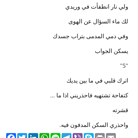
ولي نار انطفأت في وريدي
لك ماء السؤال عن الهوى
وفي دمي المدمى بتراب جسدك
يسكن الجواب
"5"
اترك قلبي في ما بين يديك
كتفاحة تشتهيه فاحذريني اذا ما ...
قشرته
واحذري السكن المدفون فيه.
acebook
Twitter
LinkedIn
WhatsApp
Line
Telegram
Viber
Skype
Print
Email