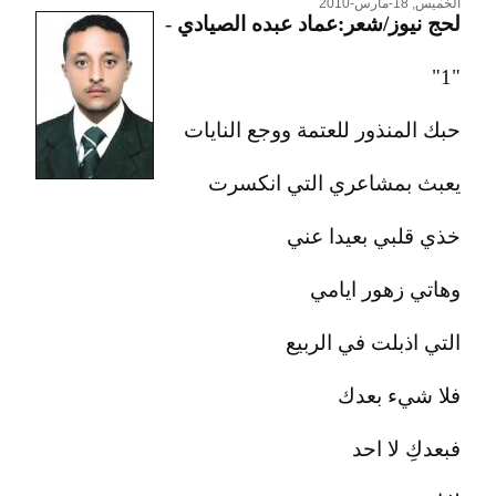
الخميس, 18-مارس-2010
لحج نيوز/شعر:عماد عبده الصيادي
-
"1"
حبك المنذور للعتمة ووجع النايات
يعبث بمشاعري التي انكسرت
خذي قلبي بعيدا عني
وهاتي زهور ايامي
التي اذبلت في الربيع
فلا شيء بعدك
فبعدكِ لا احد